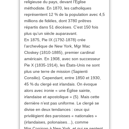
religieuse du pays, devant l’Église
méthodiste. En 1870, les catholiques
représentent 12 % de la population avec 4,5
millions de fidèles, dont 3780 prêtres
répartis dans 51 diocèses. C’est 150 fois
plus qu’un siècle auparavant.
En 1875, Pie IX (1792-1878) crée
l’archevêque de New York, Mgr Mac
Closkey (1810-1885), premier cardinal
américain. En 1908, avec son successeur
Pie X (1835-1914), les États-Unis ne sont
plus une terre de mission (Sapienti
Consilio). Cependant, entre 1850 et 1930,
45 % du clergé est irlandais. On évoque
alors avec ironie « une Église sainte,
irlandaise et apostolique » (5). Mais cette
dernière n’est pas uniforme. Le clergé se
divise en deux tendances : ceux qui
privilégient des paroisses « nationales »
(irlandaises, polonaises…), comme
Mgr Corrigan à New York, et qui se sentent