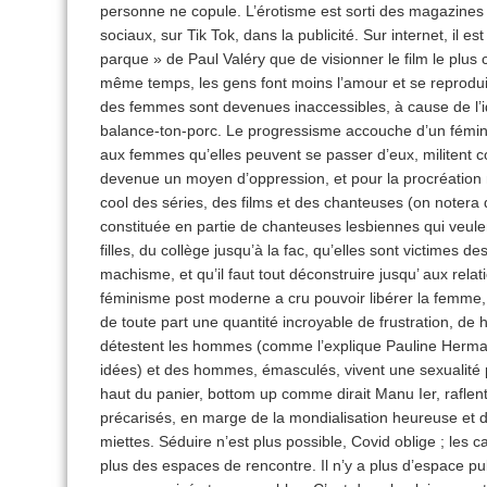
personne ne copule. L’érotisme est sorti des magazines e
sociaux, sur Tik Tok, dans la publicité. Sur internet, il est
parque » de Paul Valéry que de visionner le film le plus c
même temps, les gens font moins l’amour et se reprodu
des femmes sont devenues inaccessibles, à cause de l’
balance-ton-porc. Le progressisme accouche d’un fémin
aux femmes qu’elles peuvent se passer d’eux, militent co
devenue un moyen d’oppression, et pour la procréation mé
cool des séries, des films et des chanteuses (on notera 
constituée en partie de chanteuses lesbiennes qui veulen
filles, du collège jusqu’à la fac, qu’elles sont victimes 
machisme, et qu’il faut tout déconstruire jusqu’ aux rel
féminisme post moderne a cru pouvoir libérer la femme
de toute part une quantité incroyable de frustration, d
détestent les hommes (comme l’explique Pauline Herman
idées) et des hommes, émasculés, vivent une sexualité 
haut du panier, bottom up comme dirait Manu Ier, raflent 
précarisés, en marge de la mondialisation heureuse et de
miettes. Séduire n’est plus possible, Covid oblige ; les c
plus des espaces de rencontre. Il n’y a plus d’espace pu