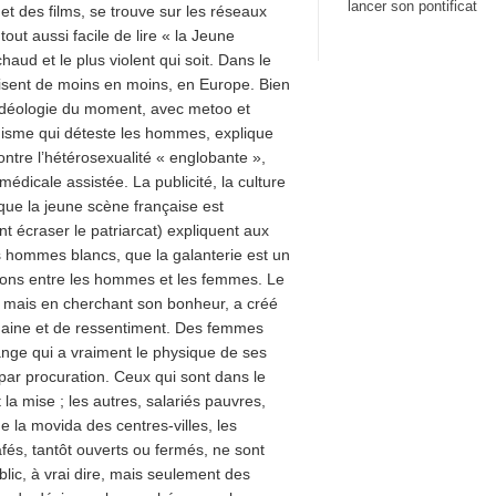
lancer son pontificat
t des films, se trouve sur les réseaux
 tout aussi facile de lire « la Jeune
haud et le plus violent qui soit. Dans le
isent de moins en moins, en Europe. Bien
idéologie du moment, avec metoo et
isme qui déteste les hommes, explique
ntre l’hétérosexualité « englobante »,
dicale assistée. La publicité, la culture
que la jeune scène française est
t écraser le patriarcat) expliquent aux
des hommes blancs, que la galanterie est un
ations entre les hommes et les femmes. Le
, mais en cherchant son bonheur, a créé
e haine et de ressentiment. Des femmes
ge qui a vraiment le physique de ses
par procuration. Ceux qui sont dans le
la mise ; les autres, salariés pauvres,
 la movida des centres-villes, les
afés, tantôt ouverts ou fermés, ne sont
blic, à vrai dire, mais seulement des