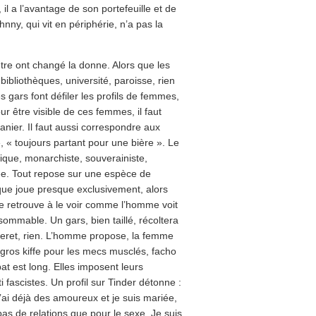
il a l’avantage de son portefeuille et de
hnny, qui vit en périphérie, n’a pas la
tre ont changé la donne. Alors que les
bibliothèques, université, paroisse, rien
es gars font défiler les profils de femmes,
r être visible de ces femmes, il faut
nier. Il faut aussi correspondre aux
», « toujours partant pour une bière ». Le
ique, monarchiste, souverainiste,
itée. Tout repose sur une espèce de
que joue presque exclusivement, alors
e retrouve à le voir comme l’homme voit
mmable. Un gars, bien taillé, récoltera
lleret, rien. L’homme propose, la femme
 gros kiffe pour les mecs musclés, facho
at est long. Elles imposent leurs
ti fascistes. Un profil sur Tinder détonne :
’ai déjà des amoureux et je suis mariée,
 pas de relations que pour le sexe. Je suis