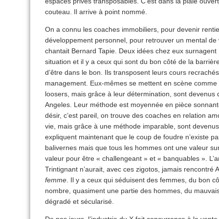
espaces privés transposables. C’est dans la plaie ouver
couteau. Il arrive à point nommé.
On a connu les coaches immobiliers, pour devenir rentie
développement personnel, pour retrouver un mental de w
chantait Bernard Tapie. Deux idées chez eux surnagent 
situation et il y a ceux qui sont du bon côté de la barri
d’être dans le bon. Ils transposent leurs cours recrach
management. Eux-mêmes se mettent en scène comme prod
loosers, mais grâce à leur détermination, sont devenus
Angeles. Leur méthode est moyennée en pièce sonnante 
désir, c’est pareil, on trouve des coaches en relation a
vie, mais grâce à une méthode imparable, sont devenus
expliquent maintenant que le coup de foudre n’existe p
balivernes mais que tous les hommes ont une valeur sur u
valeur pour être « challengeant » et « banquables ». L’
Trintignant n’aurait, avec ces zigotos, jamais rencontr
femme
. Il y a ceux qui séduisent des femmes, du bon cô
nombre, quasiment une partie des hommes, du mauvais 
dégradé et sécularisé.