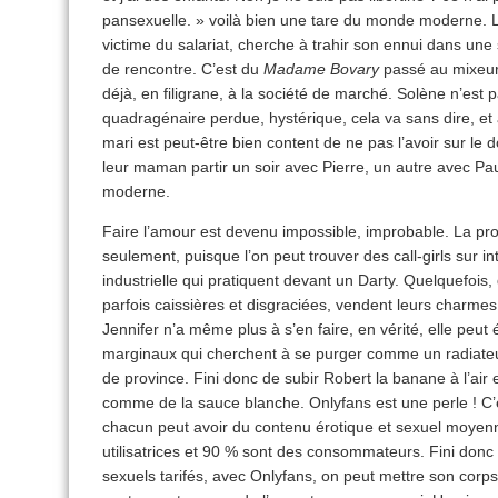
pansexuelle. » voilà bien une tare du monde moderne. L’i
victime du salariat, cherche à trahir son ennui dans une s
de rencontre. C’est du
Madame Bovary
passé au mixeur 
déjà, en filigrane, à la société de marché. Solène n’est
quadragénaire perdue, hystérique, cela va sans dire, et
mari est peut-être bien content de ne pas l’avoir sur le 
leur maman partir un soir avec Pierre, un autre avec P
moderne.
Faire l’amour est devenu impossible, improbable. La prost
seulement, puisque l’on peut trouver des call-girls sur 
industrielle qui pratiquent devant un Darty. Quelquefois, 
parfois caissières et disgraciées, vendent leurs charmes
Jennifer n’a même plus à s’en faire, en vérité, elle peu
marginaux qui cherchent à se purger comme un radiateu
de province. Fini donc de subir Robert la banane à l’air 
comme de la sauce blanche. Onlyfans est une perle ! C’
chacun peut avoir du contenu érotique et sexuel moye
utilisatrices et 90 % sont des consommateurs. Fini donc
sexuels tarifés, avec Onlyfans, on peut mettre son corps