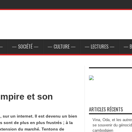
 —
— SOCIÉTÉ —
— CULTURE —
— LECTURES —
— B
empire et son
ARTICLES RÉCENTS
n, sur un internet. Il est devenu un bien
Vina, Oda, et les autre
 sont de plus en plus frustrés ; à la
se souvenir du génoci
l’extension du marché. Tentons de
cambodgien