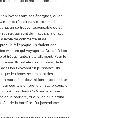
te du désir que le marché remue le
r en investissant ses épargnes, ou en
inner et réussir sa vie, comme le
: chacun se trouve responsable de sa
ère et ceux qui sont du mauvais, à chacun
és d’école de commerce et de
uit. À l’époque, ils étaient des
 des winners qui voyagent à Dubaï, à Los
et trébuchante, naturellement. Pour le
moureuse. Ils ont été des puceaux de la
 des Don Giovanni en puissance. Ils
as, que les âmes sœurs sont des
n marché et doivent faire fructifier leur
amour courtois en prend un sacré coup, et
é Anouk Aimée dans
Un homme et une
té de la barrière, et eux, en plus grand
côté de la barrière. Du jansénisme