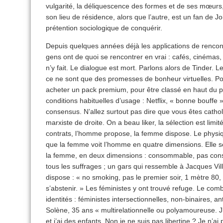
vulgarité, la déliquescence des formes et de ses mœurs, 
son lieu de résidence, alors que l’autre, est un fan de Jo
prétention sociologique de conquérir.
Depuis quelques années déjà les applications de rencon
gens ont de quoi se rencontrer en vrai : cafés, cinémas, 
n’y fait. Le dialogue est mort. Parlons alors de Tinder. L
ce ne sont que des promesses de bonheur virtuelles. Pou
acheter un pack premium, pour être classé en haut du pa
conditions habituelles d’usage : Netflix, « bonne bouffe 
consensus. N’allez surtout pas dire que vous êtes cathol
marxiste de droite. On a beau liker, la sélection est lim
contrats, l’homme propose, la femme dispose. Le physi
que la femme voit l’homme en quatre dimensions. Elle s
la femme, en deux dimensions : consommable, pas conso
tous les suffrages ; un gars qui ressemble à Jacques Vi
dispose : « no smoking, pas le premier soir, 1 mètre 80,
s’abstenir. » Les féministes y ont trouvé refuge. Le comb
identités : féministes intersectionnelles, non-binaires, an
Solène, 35 ans « multirelationnelle ou polyamoureuse. J
et j’ai des enfants. Non je ne suis pas libertine ? Je n’ai