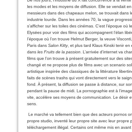
De nos jours, l’industrie du X fait concurrence à la ven
les modes et les moyens de diffusion. Elle se vendait e
messieurs dans des chapeaux melon, se trouvait dans le
industrie lourde. Dans les années 70, la vague progress
s’afficher sur les toiles des cinémas. C’est l’époque où
Elysées pour voir des films qui accompagnent l’élan libéra
l’époque où l’on trouve Helmut Berger, la veuve Visconti
Paris dans
Salon Kitty
, et plus tard Klaus Kinski tenir e
dans
les Fruits de la passion
. L’arrivée d’internet va ch
films que l’on trouve à présent gratuitement sur des sit
changé et ne propose plus de films avec un scenario sol
artistique inspirée des classiques de la littérature liberti
faits de scènes trashs qui vont directement vers le saigna
fond. À présent, la diffusion se passe à distance, sur so
pendant la pause de midi. La pornographie est à l’image 
vite, accélère ses moyens de communication. Le désir e
sens.
Le marché va tellement bien que des acteurs pornos ont
propre studio, inventé leur propre site avec leur propre 
téléchargement illégal. Certains ont même mis en avant l