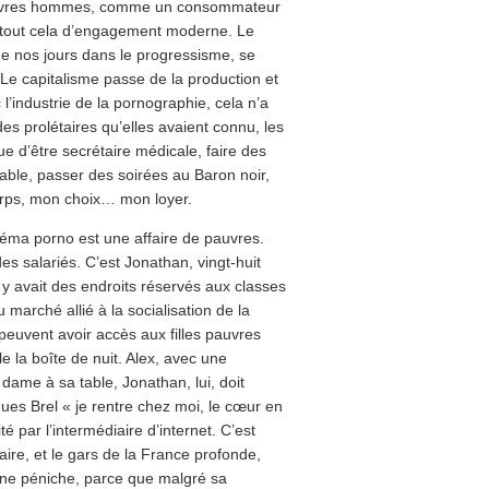
e pauvres hommes, comme un consommateur
t tout cela d’engagement moderne. Le
de nos jours dans le progressisme, se
 Le capitalisme passe de la production et
l’industrie de la pornographie, cela n’a
es prolétaires qu’elles avaient connu, les
que d’être secrétaire médicale, faire des
table, passer des soirées au Baron noir,
orps, mon choix… mon loyer.
éma porno est une affaire de pauvres.
es salariés. C’est Jonathan, vingt-huit
 y avait des endroits réservés aux classes
 marché allié à la socialisation de la
 peuvent avoir accès aux filles pauvres
e la boîte de nuit. Alex, avec une
 dame à sa table, Jonathan, lui, doit
es Brel « je rentre chez moi, le cœur en
té par l’intermédiaire d’internet. C’est
gaire, et le gars de la France profonde,
 une péniche, parce que malgré sa