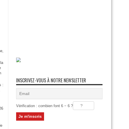
e,
la
e
n
INSCRIVEZ-VOUS À NOTRE NEWSLETTER
s :
Vérification : combien font 6 − 6 ?
26
:
de