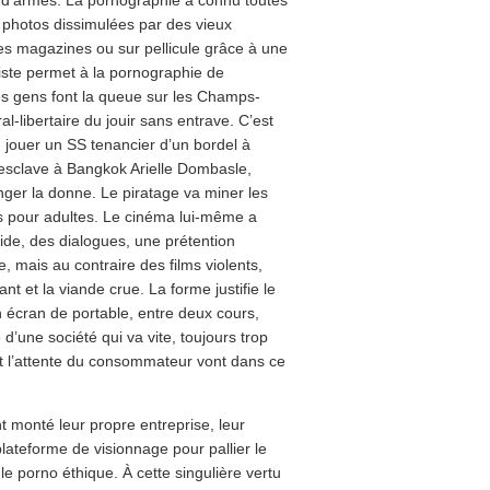
te d’armes. La pornographie a connu toutes
n photos dissimulées par des vieux
s magazines ou sur pellicule grâce à une
iste permet à la pornographie de
 les gens font la queue sur les Champs-
l-libertaire du jouir sans entrave. C’est
, jouer un SS tenancier d’un bordel à
n esclave à Bangkok Arielle Dombasle,
anger la donne. Le piratage va miner les
es pour adultes. Le cinéma lui-même a
ide, des dialogues, une prétention
ne, mais au contraire des films violents,
nt et la viande crue. La forme justifie le
n écran de portable, entre deux cours,
d’une société qui va vite, toujours trop
t l’attente du consommateur vont dans ce
 monté leur propre entreprise, leur
plateforme de visionnage pour pallier le
e porno éthique. À cette singulière vertu