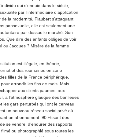
ndividu qui s’ennuie dans le siècle,
exualité par l’intermédiaire d’application
de la modernité, Flaubert s’attaquant
 pas pansexuelle, elle est seulement une
 autoritaire par-dessus le marché. Son
dos. Que dire des enfants obligés de voir
aul ou Jacques ? Misère de la femme
itution est illégale, en théorie,
internet et des roumaines en zone
des filles de la France périphérique,
 pour arrondir les fins de mois. Mais
t échapper aux clients paumés, aux
r, à l’atmosphère glauque des banlieues
et les gars perturbés qui ont le cerveau
est un nouveau réseau social privé où
nnant un abonnement. 90 % sont des
 de se vendre, d’endurer des rapports
 filmé ou photographié sous toutes les