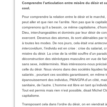
Comprendre l’articulation entre misère du désir et 
cool.
Pour comprendre la relation entre le désir et le marché, 
peut aller et que rien ne l’arrête. Non pas que le capital
comprenons qu’il a besoin, ce même capitalisme, d’hom
Dieu, interchangeables et dominés par leur désir de conso
exercent. Devenus des atomes, ils sont aliénables par t
à toutes les modes. De nos jours, cela était vrai
antecov
intercovidium
, l’individu est en crise : crise du salariat, cri
misère du désir. La crise de la virilité souffre d’un para
déconstruction des stéréotypes masculins en vue de fair
sans sexe, indéterminés. Mais intéressons-nous précisé
celle du désir. Nous vivons dans des sociétés liquides f
salariés ; pourtant ces sociétés garantissent, en même te
épanouissement des individus, PMA/GPA d’un côté, mais 
sanitaire, de l’autre. L’homme est libre en tant qu’indi
Tout est permis mais rien n’est possible, disait Michel C
capitalisme.
Transposant cela dans l’ordre du désir, on en viendrait 