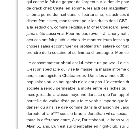
qui cache le fait de gagner de l’argent sur le dos d
de crack chez Castel en somme, les actrices maquillen
cinéma porno donnait dans le libertarisme, les actrices 
disent féministes, manifestent pour les droits des LGBT.
à la séduction, comme l’explique Michel Clouscard, avec 
jamais été aussi vrai. Pour ne pas revenir à l’anonymat d
actrices ont fait plutôt le choix de montrer leurs fesses 
choses sales et continuer de profiter d’un salaire confor
prendre de la cocaïne et se finir au champagne. Mon c
Le consommateur abruti est lui-même un pauvre. Le cin
C’est un spectacle qui vise la masse, la masse informe d
ans, chauffagiste à Châteauroux. Dans les années 30, il
populaires où les bourgeois n’allaient pas. L’extension du
société a rendu perméable la mixité entre les riches qui
mais jolies de la classe moyenne dans ce que l’on appell
bouteille de vodka tiède peut faire venir n’importe quelle
danser ou ainsi se dire comme dans la chanson de Jacqu
déroute et la b**** sous le bras. » Jonathan vit sa sexuali
toute la différence entre, Alex, l’aristobeauf, le bobo vul
Alain 51 ans. L’un est sûr d’emballer en night-club, sur