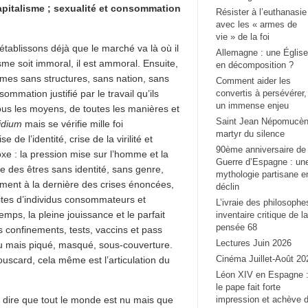
capitalisme ; sexualité et consommation
Résister à l’euthanasie
avec les « armes de
vie » de la foi
établissons déjà que le marché va là où il
Allemagne : une Église
isme soit immoral, il est ammoral. Ensuite,
en décomposition ?
mes sans structures, sans nation, sans
Comment aider les
mmation justifié par le travail qu’ils
convertis à persévérer,
un immense enjeu
ous les moyens, de toutes les manières et
Saint Jean Népomucèn
idium
mais se vérifie mille foi
martyr du silence
se de l’identité, crise de la virilité et
90ème anniversaire de 
doxe : la pression mise sur l’homme et la
Guerre d’Espagne : un
e des êtres sans identité, sans genre,
mythologie partisane e
ment à la dernière des crises énoncées,
déclin
aites d’individus consommateurs et
L’ivraie des philosophe
mps, la pleine jouissance et le parfait
inventaire critique de la
pensée 68
confinements, tests, vaccins et pass
Lectures Juin 2026
vidu mais piqué, masqué, sous-couverture.
Cinéma Juillet-Août 20
louscard, cela même est l’articulation du
Léon XIV en Espagne 
le pape fait forte
à dire que tout le monde est nu mais que
impression et achève 