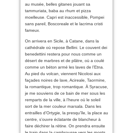
au musée, belles gitanes jouant sa
tammuriata, baba au rhum et pizza
moelleuse. Capri est inaccessible, Pompei
sans pareil, Boscoreale et le lacrima cristi
fameux.
On arrivera en Sicile, à Catane, dans la
cathédrale où repose Bellini. Le couvent dei
benedettini restera pour nous comme un
désert de marbres et de plâtre, où a coulé
comme un béton armé les laves de l’Etna.
Au pied du volcan, viennent Nicolosi aux
façades noires de lave, Acireale, Taormine,
la romantique, trop romantique. À Syracuse,
je me souviens de ce bain de mer sous les
remparts de la ville, à l’heure où le soleil
sort de la mer couleur marsala. Dans les
entrailles d’Ortygie, la presqu’île, la place au
centre, s’ouvre éclatante de blancheur à
faire déchirer la rétine. On prendra ensuite
le train dans la cambrousse vers les monts