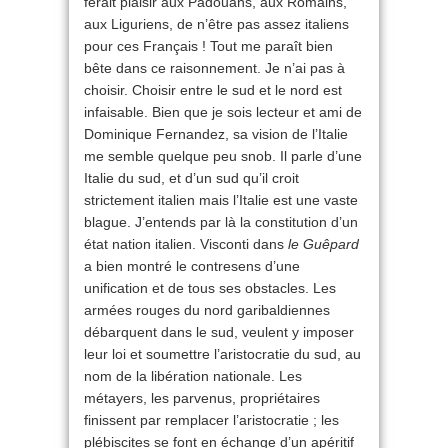
ferait plaisir aux Padouans, aux Romains,
aux Liguriens, de n’être pas assez italiens
pour ces Français ! Tout me paraît bien
bête dans ce raisonnement. Je n’ai pas à
choisir. Choisir entre le sud et le nord est
infaisable. Bien que je sois lecteur et ami de
Dominique Fernandez, sa vision de l’Italie
me semble quelque peu snob. Il parle d’une
Italie du sud, et d’un sud qu’il croit
strictement italien mais l’Italie est une vaste
blague. J’entends par là la constitution d’un
état nation italien. Visconti dans
le Guêpard
a bien montré le contresens d’une
unification et de tous ses obstacles. Les
armées rouges du nord garibaldiennes
débarquent dans le sud, veulent y imposer
leur loi et soumettre l’aristocratie du sud, au
nom de la libération nationale. Les
métayers, les parvenus, propriétaires
finissent par remplacer l’aristocratie ; les
plébiscites se font en échange d’un apéritif