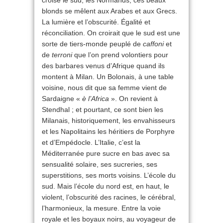
croise le sud, les Normands, ces beaux
blonds se mêlent aux Arabes et aux Grecs.
La lumière et l’obscurité. Égalité et
réconciliation. On croirait que le sud est une
sorte de tiers-monde peuplé de
caffoni
et
de
terroni
que l’on prend volontiers pour
des barbares venus d’Afrique quand ils
montent à Milan. Un Bolonais, à une table
voisine, nous dit que sa femme vient de
Sardaigne «
è l’Africa
». On revient à
Stendhal ; et pourtant, ce sont bien les
Milanais, historiquement, les envahisseurs
et les Napolitains les héritiers de Porphyre
et d’Empédocle. L’Italie, c’est la
Méditerranée pure sucre en bas avec sa
sensualité solaire, ses sucreries, ses
superstitions, ses morts voisins. L’école du
sud. Mais l’école du nord est, en haut, le
violent, l’obscurité des racines, le cérébral,
l’harmonieux, la mesure. Entre la voie
royale et les boyaux noirs, au voyageur de