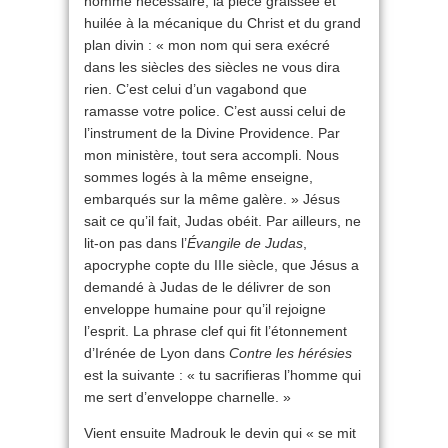
homme nécessaire, la pièce graissée et
huilée à la mécanique du Christ et du grand
plan divin : « mon nom qui sera exécré
dans les siècles des siècles ne vous dira
rien. C’est celui d’un vagabond que
ramasse votre police. C’est aussi celui de
l’instrument de la Divine Providence. Par
mon ministère, tout sera accompli. Nous
sommes logés à la même enseigne,
embarqués sur la même galère. » Jésus
sait ce qu’il fait, Judas obéit. Par ailleurs, ne
lit-on pas dans l’
Évangile de Judas
,
apocryphe copte du IIIe siècle, que Jésus a
demandé à Judas de le délivrer de son
enveloppe humaine pour qu’il rejoigne
l’esprit. La phrase clef qui fit l’étonnement
d’Irénée de Lyon dans
Contre les hérésies
est la suivante : « tu sacrifieras l’homme qui
me sert d’enveloppe charnelle. »
Vient ensuite Madrouk le devin qui « se mit