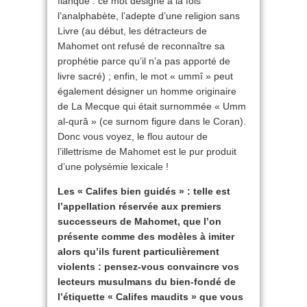
flanqué : ce mot désigne à la fois
l’analphabète, l’adepte d’une religion sans
Livre (au début, les détracteurs de
Mahomet ont refusé de reconnaître sa
prophétie parce qu’il n’a pas apporté de
livre sacré) ; enfin, le mot « ummî » peut
également désigner un homme originaire
de La Mecque qui était surnommée « Umm
al-qurâ » (ce surnom figure dans le Coran).
Donc vous voyez, le flou autour de
l’illettrisme de Mahomet est le pur produit
d’une polysémie lexicale !
Les « Califes bien guidés » : telle est
l’appellation réservée aux premiers
successeurs de Mahomet, que l’on
présente comme des modèles à imiter
alors qu’ils furent particulièrement
violents : pensez-vous convaincre vos
lecteurs musulmans du bien-fondé de
l’étiquette « Califes maudits » que vous