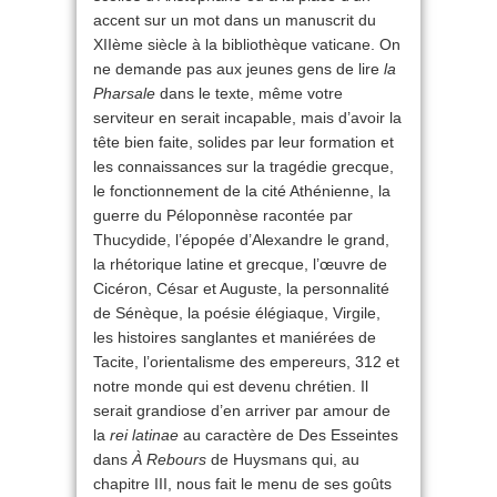
accent sur un mot dans un manuscrit du
XIIème siècle à la bibliothèque vaticane. On
ne demande pas aux jeunes gens de lire
la
Pharsale
dans le texte, même votre
serviteur en serait incapable, mais d’avoir la
tête bien faite, solides par leur formation et
les connaissances sur la tragédie grecque,
le fonctionnement de la cité Athénienne, la
guerre du Péloponnèse racontée par
Thucydide, l’épopée d’Alexandre le grand,
la rhétorique latine et grecque, l’œuvre de
Cicéron, César et Auguste, la personnalité
de Sénèque, la poésie élégiaque, Virgile,
les histoires sanglantes et maniérées de
Tacite, l’orientalisme des empereurs, 312 et
notre monde qui est devenu chrétien. Il
serait grandiose d’en arriver par amour de
la
rei latinae
au caractère de Des Esseintes
dans
À Rebours
de Huysmans qui, au
chapitre III, nous fait le menu de ses goûts