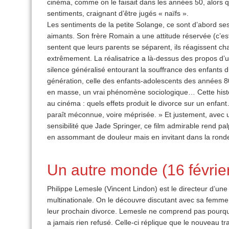
cinéma, comme on le faisait dans les années 50, alors qu
sentiments, craignant d’être jugés « naïfs ».
Les sentiments de la petite Solange, ce sont d’abord s
aimants. Son frère Romain a une attitude réservée (c’e
sentent que leurs parents se séparent, ils réagissent c
extrêmement. La réalisatrice a là-dessus des propos d’u
silence généralisé entourant la souffrance des enfants du
génération, celle des enfants-adolescents des années 80
en masse, un vrai phénomène sociologique… Cette histo
au cinéma : quels effets produit le divorce sur un enfan
paraît méconnue, voire méprisée. » Et justement, avec u
sensibilité que Jade Springer, ce film admirable rend pa
en assommant de douleur mais en invitant dans la ronde 
Un autre monde (16 févrie
Philippe Lemesle (Vincent Lindon) est le directeur d’u
multinationale. On le découvre discutant avec sa femme 
leur prochain divorce. Lemesle ne comprend pas pourquoi
a jamais rien refusé. Celle-ci réplique que le nouveau tra