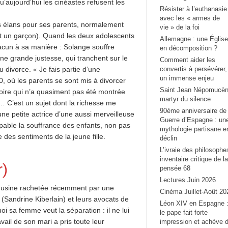
’aujourd’hui les cinéastes refusent les
Résister à l’euthanasie
avec les « armes de
es élans pour ses parents, normalement
vie » de la foi
st un garçon). Quand les deux adolescents
Allemagne : une Église
hacun à sa manière : Solange souffre
en décomposition ?
ne grande justesse, qui tranchent sur le
Comment aider les
 divorce. « Je fais partie d’une
convertis à persévérer,
un immense enjeu
, où les parents se sont mis à divorcer
Saint Jean Népomucèn
ire qui n’a quasiment pas été montrée
martyr du silence
t… C’est un sujet dont la richesse me
90ème anniversaire de 
ne petite actrice d’une aussi merveilleuse
Guerre d’Espagne : un
lpable la souffrance des enfants, non pas
mythologie partisane e
des sentiments de la jeune fille.
déclin
L’ivraie des philosophe
inventaire critique de la
r)
pensée 68
Lectures Juin 2026
ne usine rachetée récemment par une
Cinéma Juillet-Août 20
(Sandrine Kiberlain) et leurs avocats de
Léon XIV en Espagne 
 sa femme veut la séparation : il ne lui
le pape fait forte
vail de son mari a pris toute leur
impression et achève 