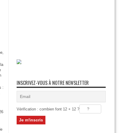
e,
la
e
n
INSCRIVEZ-VOUS À NOTRE NEWSLETTER
s :
Vérification : combien font 12 + 12 ?
26
:
de