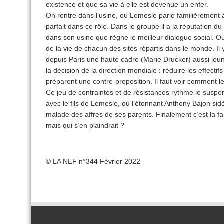
existence et que sa vie à elle est devenue un enfer.
On rentre dans l’usine, où Lemesle parle familièrement 
parfait dans ce rôle. Dans le groupe il a la réputation 
dans son usine que règne le meilleur dialogue social. O
de la vie de chacun des sites répartis dans le monde. Il 
depuis Paris une haute cadre (Marie Drucker) aussi jeune
la décision de la direction mondiale : réduire les effecti
préparent une contre-proposition. Il faut voir comment l
Ce jeu de contraintes et de résistances rythme le suspen
avec le fils de Lemesle, où l’étonnant Anthony Bajon s
malade des affres de ses parents. Finalement c’est la fam
mais qui s’en plaindrait ?
© LA NEF n°344 Février 2022