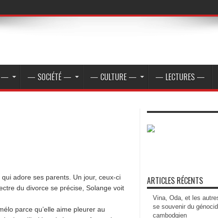
E —
— SOCIÉTÉ —
— CULTURE —
— LECTURES —
 qui adore ses parents. Un jour, ceux-ci
ARTICLES RÉCENTS
ectre du divorce se précise, Solange voit
Vina, Oda, et les autre
se souvenir du génoci
i mélo parce qu’elle aime pleurer au
cambodgien