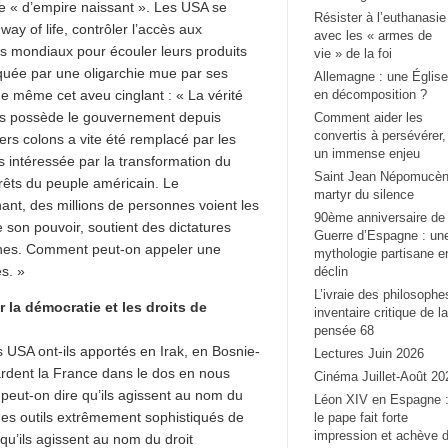
e « d’empire naissant ». Les USA se
Résister à l’euthanasie
ay of life, contrôler l’accès aux
avec les « armes de
s mondiaux pour écouler leurs produits
vie » de la foi
squée par une oligarchie mue par ses
Allemagne : une Église
he même cet aveu cinglant : « La vérité
en décomposition ?
res possède le gouvernement depuis
Comment aider les
convertis à persévérer,
ers colons a vite été remplacé par les
un immense enjeu
s intéressée par la transformation du
Saint Jean Népomucèn
êts du peuple américain. Le
martyr du silence
ant, des millions de personnes voient les
90ème anniversaire de 
 son pouvoir, soutient des dictatures
Guerre d’Espagne : un
unes. Comment peut-on appeler une
mythologie partisane e
ès. »
déclin
L’ivraie des philosophe
 la démocratie et les droits de
inventaire critique de la
pensée 68
s USA ont-ils apportés en Irak, en Bosnie-
Lectures Juin 2026
rdent la France dans le dos en nous
Cinéma Juillet-Août 20
 peut-on dire qu’ils agissent au nom du
Léon XIV en Espagne 
des outils extrêmement sophistiqués de
le pape fait forte
impression et achève 
u’ils agissent au nom du droit