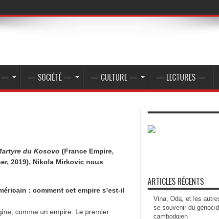
E —
— SOCIÉTÉ —
— CULTURE —
— LECTURES —
Martyre du Kosovo
(France Empire,
er, 2019), Nikola Mirkovic nous
ARTICLES RÉCENTS
américain : comment cet empire s’est-il
Vina, Oda, et les autre
se souvenir du génoci
rigine, comme un empire. Le premier
cambodgien