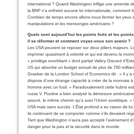
international ? Quand Washington inflige une amende de 
la BNP n’a enfreint aucune loi internationale, comment fa
Combien de temps encore allons-nous fermer les yeux et
manipulations et les mensonges américains ?
Quels sont aujourd’hui les points forts et les points
il se réformer et comment voyez-vous son avenir ?
Les USA peuvent se reposer sur deux piliers majeurs. Le 
imprimer quasiment à volonté et qui est devenu la monn
« privilège exorbitant » dont parlait Valéry Giscard d’Est
US qui absorbe un budget annuel de plus de 700 milliard
Graeber de la London School of Economics dit : « Il y a 
dispose d’une étrange capacité à créer de la monnaie à pa
homme avec un fusil. » Paradoxalement cette hubris est
russe V. Poutine a bien analysé la démesure américaine e
assuré, le même chemin qu’a suivi l’Union soviétique. 
USA mais sans succès. L’État profond a eu raison de lui. 
ils continuent de se comporter comme s’ils devaient rég
Tant que Washington n’aura pas accepté l’avènement d’un
danger pour la paix et la sécurité dans le monde.