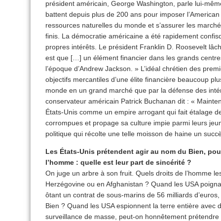
président américain, George Washington, parle lui-mêm
battent depuis plus de 200 ans pour imposer l’American w
ressources naturelles du monde et s’assurer les marché
finis. La démocratie américaine a été rapidement confi
propres intérêts. Le président Franklin D. Roosevelt lâc
est que […] un élément financier dans les grands cent
l’époque d’Andrew Jackson. » L’idéal chrétien des premi
objectifs mercantiles d’une élite financière beaucoup plu
monde en un grand marché que par la défense des intér
conservateur américain Patrick Buchanan dit : « Mainten
États-Unis comme un empire arrogant qui fait étalage de
corrompues et propage sa culture impie parmi leurs je
politique qui récolte une telle moisson de haine un succ
Les États-Unis prétendent agir au nom du Bien, pour
l’homme : quelle est leur part de sincérité ?
On juge un arbre à son fruit. Quels droits de l’homme le
Herzégovine ou en Afghanistan ? Quand les USA poigna
ôtant un contrat de sous-marins de 56 milliards d’euros,
Bien ? Quand les USA espionnent la terre entière avec 
surveillance de masse, peut-on honnêtement prétendre q