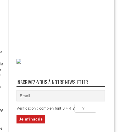
e,
la
e
n
INSCRIVEZ-VOUS À NOTRE NEWSLETTER
s :
Vérification : combien font 3 + 4 ?
26
:
de