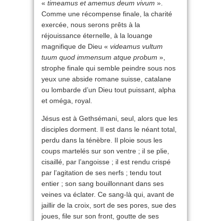
«
timeamus et amemus deum vivum
».
Comme une récompense finale, la charité
exercée, nous serons prêts à la
réjouissance éternelle, à la louange
magnifique de Dieu «
videamus vultum
tuum quod immensum atque probum
»,
strophe finale qui semble peindre sous nos
yeux une abside romane suisse, catalane
ou lombarde d’un Dieu tout puissant, alpha
et oméga, royal.
Jésus est à Gethsémani, seul, alors que les
disciples dorment. Il est dans le néant total,
perdu dans la ténèbre. Il ploie sous les
coups martelés sur son ventre ; il se plie,
cisaillé, par l’angoisse ; il est rendu crispé
par l’agitation de ses nerfs ; tendu tout
entier ; son sang bouillonnant dans ses
veines va éclater. Ce sang-là qui, avant de
jaillir de la croix, sort de ses pores, sue des
joues, file sur son front, goutte de ses