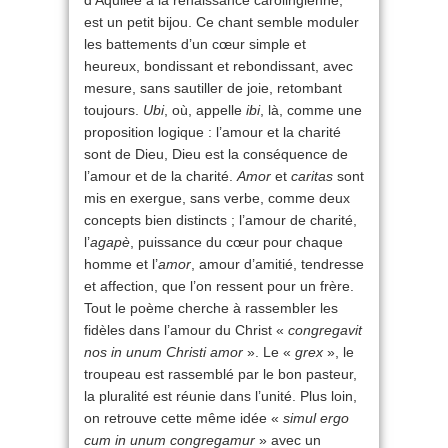
d’Aquilée à la renaissance carolingienne,
est un petit bijou. Ce chant semble moduler
les battements d’un cœur simple et
heureux, bondissant et rebondissant, avec
mesure, sans sautiller de joie, retombant
toujours.
Ubi
, où, appelle
ibi
, là, comme une
proposition logique : l’amour et la charité
sont de Dieu, Dieu est la conséquence de
l’amour et de la charité.
Amor
et
caritas
sont
mis en exergue, sans verbe, comme deux
concepts bien distincts ; l’amour de charité,
l’
agapè
, puissance du cœur pour chaque
homme et l’
amor
, amour d’amitié, tendresse
et affection, que l’on ressent pour un frère.
Tout le poème cherche à rassembler les
fidèles dans l’amour du Christ «
congregavit
nos in unum Christi amor
». Le «
grex
», le
troupeau est rassemblé par le bon pasteur,
la pluralité est réunie dans l’unité. Plus loin,
on retrouve cette même idée «
simul ergo
cum in unum congregamur
» avec un