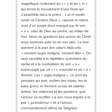
magnifique roulement du « r » et du « m »
qui forme le mouvement d’une foule qui
s’assemble dans la prière ; «
et in medio
nostri sit Christus Deus
», reposé et calme,
suivi d’un soupir doux marqué par le son
« s », celui de Dieu au centre, au milieu de
tout. Nous ne gravitons pas autour du Christ
nous sommes avec lui en son sein. Le tout
parvient à la paix des cœurs déjà unis
«
cessent iurgia maligna, cessent lites
». On
sera sensible à la répétition autoritaire du
verbe et à la modulation du son « s »
entrecoupé par un « i » masculin et un « a »
féminin. Les «
iugia maligna
», ce sont les
pensées qui pue, sorties des tripes, les
ta
kaka
grecs, et forment un tas de saletés
enfoui, les violences et les passions, que
l’amour va souffler. La voix nous enjoint à la
joie «
jucundemur
» et à l’amour,
commandement ultime du Seigneur