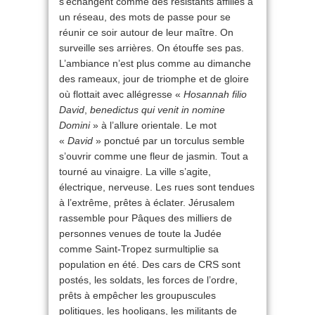
s’échangent comme des résistants affiliés à
un réseau, des mots de passe pour se
réunir ce soir autour de leur maître. On
surveille ses arrières. On étouffe ses pas.
L’ambiance n’est plus comme au dimanche
des rameaux, jour de triomphe et de gloire
où flottait avec allégresse «
Hosannah filio
David
,
benedictus qui venit in nomine
Domini
» à l’allure orientale. Le mot
«
David
» ponctué par un torculus semble
s’ouvrir comme une fleur de jasmin
.
Tout a
tourné au vinaigre. La ville s’agite,
électrique, nerveuse. Les rues sont tendues
à l’extrême, prêtes à éclater. Jérusalem
rassemble pour Pâques des milliers de
personnes venues de toute la Judée
comme Saint-Tropez surmultiplie sa
population en été. Des cars de CRS sont
postés, les soldats, les forces de l’ordre,
prêts à empêcher les groupuscules
politiques, les hooligans, les militants de