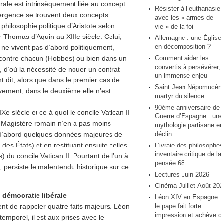
rale est intrinsèquement liée au concept
Résister à l’euthanasie
vergence se trouvent deux concepts
avec les « armes de
philosophie politique d’Aristote selon
vie » de la foi
r Thomas d’Aquin au XIIIe siècle. Celui,
Allemagne : une Église
en décomposition ?
) ne vivent pas d’abord politiquement,
 contre chacun (Hobbes) ou bien dans un
Comment aider les
convertis à persévérer,
, d’où la nécessité de nouer un contrat
un immense enjeu
nt dit, alors que dans le premier cas de
Saint Jean Népomucèn
tivement, dans le deuxième elle n’est
martyr du silence
90ème anniversaire de 
Xe siècle et ce à quoi le concile Vatican II
Guerre d’Espagne : un
u Magistère romain n’en a pas moins
mythologie partisane e
t d’abord quelques données majeures de
déclin
 des États) et en restituant ensuite celles
L’ivraie des philosophe
inventaire critique de la
du concile Vatican II. Pourtant de l’un à
pensée 68
 persiste le malentendu historique sur ce
Lectures Juin 2026
Cinéma Juillet-Août 20
 démocratie libérale
Léon XIV en Espagne 
ient de rappeler quatre faits majeurs. Léon
le pape fait forte
impression et achève 
temporel, il est aux prises avec le