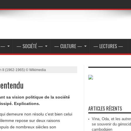
E —
— SOCIÉTÉ —
— CULTURE —
— LECTURES —
n II (1962-1965) © Wikimedia
lentendu
nt sa vision politique de la société
issipé. Explications.
ARTICLES RÉCENTS
qui demeure non résolu c’est bien celui
Vina, Oda, et les autre
 dilemme repose sur deux raisons
se souvenir du génoci
depuis de nombreux siècles son
cambodgien