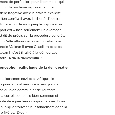
ément de perfection pour l’homme », qui
 Enfin, le système représentatif de
ière négative avec la crainte explicite
ien corrélatif avec la liberté d’opinion.
itique accordé au « peuple » qui a « sa
 part est « non seulement un avantage,
st dit de précis sur la procédure concrète
». Cette affaire de la démocratie dans
concile Vatican II avec Gaudium et spes.
ican II s’est-il rallié à la démocratie
tholique de la démocratie ?
onception catholique de la démocratie
talitarismes nazi et soviétique, le
as pour autant renoncé à ses grands
e du bien commun et de l’autorité
 la corrélation entre bien commun et
ns de désigner leurs dirigeants avec l’idée
é publique trouvent leur fondement dans la
e fixé par Dieu ».