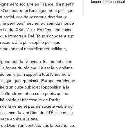
lancer son pontificat
eignement scolaire en France. Il est enfin
C’est pourquoi l’enseignement politique
 social, ces deux corpus doctrinaux
que ne peut pas marcher au sein du monde
e fin du XIXe siècle. En témoignent cinq
lique Immortale Dei. Tous s’opposent aux
recours à la philosophie politique
omme, animal naturellement politique,
enseignement du Nouveau Testament selon
it la forme du régime. Là est le problème
utonomie par rapport à tout fondement
olitique qui organisait l’Europe chrétienne
té d’un culte public et l’opposition à la
it l’effondrement du culte public qui ne
ité solide et nécessaire de l’ordre
i de la vérité et pas de société viable qui
issance du vrai Dieu dont l’Église est la
 pape en étant la tête.
nt de Dieu n’en conteste pas la pertinence,