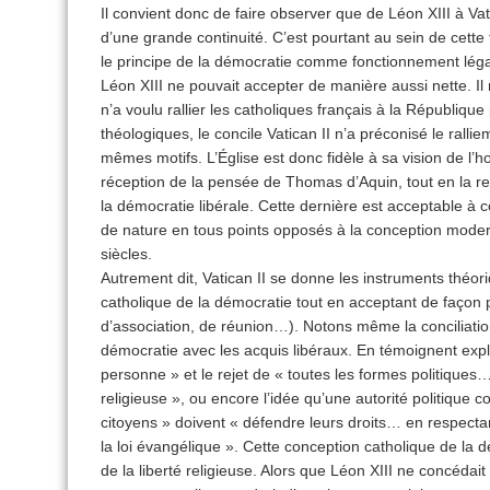
Il convient donc de faire observer que de Léon XIII à Vat
d’une grande continuité. C’est pourtant au sein de cette
le principe de la démocratie comme fonctionnement léga
Léon XIII ne pouvait accepter de manière aussi nette. I
n’a voulu rallier les catholiques français à la Républiqu
théologiques, le concile Vatican II n’a préconisé le ralli
mêmes motifs. L’Église est donc fidèle à sa vision de l
réception de la pensée de Thomas d’Aquin, tout en la r
la démocratie libérale. Cette dernière est acceptable à c
de nature en tous points opposés à la conception modern
siècles.
Autrement dit, Vatican II se donne les instruments théo
catholique de la démocratie tout en acceptant de façon pr
d’association, de réunion…). Notons même la conciliatio
démocratie avec les acquis libéraux. En témoignent expli
personne » et le rejet de « toutes les formes politiques… q
religieuse », ou encore l’idée qu’une autorité politique
citoyens » doivent « défendre leurs droits… en respectant 
la loi évangélique ». Cette conception catholique de la 
de la liberté religieuse. Alors que Léon XIII ne concédai