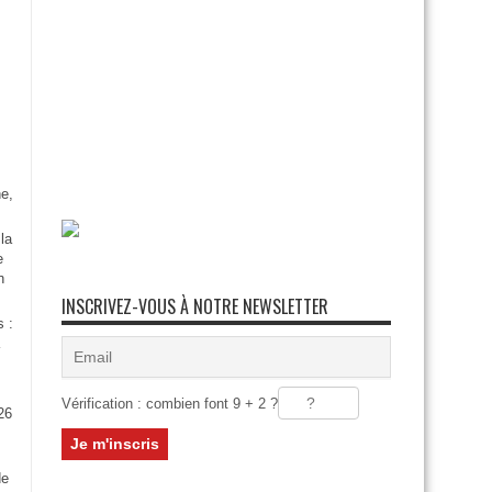
e,
la
e
n
INSCRIVEZ-VOUS À NOTRE NEWSLETTER
s :
Vérification : combien font 9 + 2 ?
26
:
de