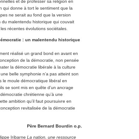
nnelles et de professer sa religion en
on qui donne à tort le sentiment que la
pes ne serait au fond que la version
on du malentendu historique qui couvait
 les récentes évolutions sociétales.
démocratie : un malentendu historique
ement réalisé un grand bond en avant en
conception de la démocratie, non pensée
r la démocratie libérale à la culture
 une belle symphonie n’a pas atteint son
ns le moule démocratique libéral en
ils se sont mis en quête d’un ancrage
o-démocratie chrétienne qu’à une
tte ambition qu’il faut poursuivre en
conception revitalisée de la démocratie
Père Bernard Bourdin o.p.
lippe Iribarne
La nation, une ressource