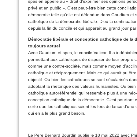
spes en appelle au « droit d’exprimer ses opinions perso
privé et en public ». C’est peut-être bien cette conciliati
démocratie telle qu’elle est défendue dans Gaudium et s
catholique de la démocratie libérale. D’où la continuati
depuis la fin du concile et qui apparaît au grand jour par
Démocratie libérale et conception catholique de la 
toujours actuel
Avec Gaudium et spes, le concile Vatican II a indéniabl
permettant aux catholiques de disposer de leur propre 
comme une contre-société, mais comme moyen d’acclimate
catholique et réciproquement. Mais ce qui aurait pu être
objectif. Ou bien les catholiques se sont sécularisés da
adoptant la rhétorique des valeurs humanistes. Ou bien 
catholique autoréférentiel qui ressemble plus à une né
conception catholique de la démocratie. C’est pourtant ce
sorte que les catholiques soient les fers de lance d’une 
qui en a le plus grand besoin.
Le Père Bernard Bourdin publie le 18 mai 2022 avec Phi