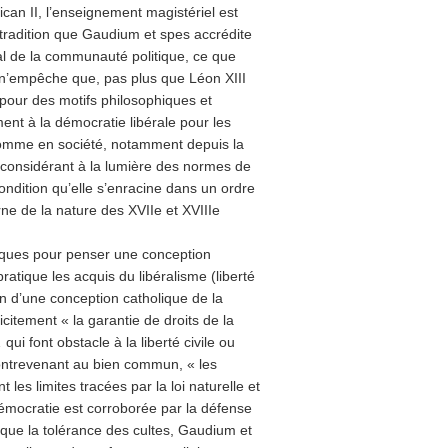
ican II, l’enseignement magistériel est
 tradition que Gaudium et spes accrédite
l de la communauté politique, ce que
l n’empêche que, pas plus que Léon XIII
e pour des motifs philosophiques et
ement à la démocratie libérale pour les
’homme en société, notamment depuis la
econsidérant à la lumière des normes de
ondition qu’elle s’enracine dans un ordre
e de la nature des XVIIe et XVIIIe
riques pour penser une conception
atique les acquis du libéralisme (liberté
n d’une conception catholique de la
citement « la garantie de droits de la
ui font obstacle à la liberté civile ou
 contrevenant au bien commun, « les
les limites tracées par la loi naturelle et
démocratie est corroborée par la défense
t que la tolérance des cultes, Gaudium et