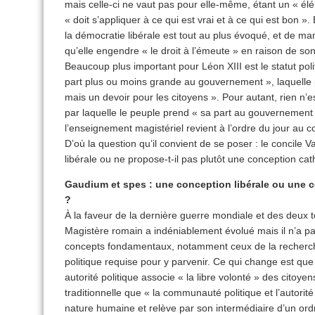
mais celle-ci ne vaut pas pour elle-même, étant un « él
« doit s’appliquer à ce qui est vrai et à ce qui est bon ».
la démocratie libérale est tout au plus évoqué, et de man
qu’elle engendre « le droit à l’émeute » en raison de son l
Beaucoup plus important pour Léon XIII est le statut pol
part plus ou moins grande au gouvernement », laquelle
mais un devoir pour les citoyens ». Pour autant, rien n’e
par laquelle le peuple prend « sa part au gouvernement 
l’enseignement magistériel revient à l’ordre du jour au 
D’où la question qu’il convient de se poser : le concile Vat
libérale ou ne propose-t-il pas plutôt une conception ca
Gaudium et spes : une conception libérale ou une c
?
À la faveur de la dernière guerre mondiale et des deux to
Magistère romain a indéniablement évolué mais il n’a p
concepts fondamentaux, notamment ceux de la recherch
politique requise pour y parvenir. Ce qui change est que
autorité politique associe « la libre volonté » des citoye
traditionnelle que « la communauté politique et l’autorit
nature humaine et relève par son intermédiaire d’un ordr