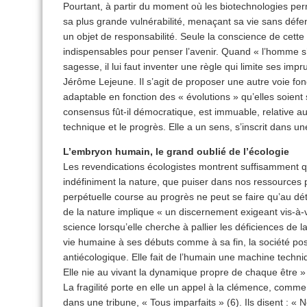
Pourtant, à partir du moment où les biotechnologies per
sa plus grande vulnérabilité, menaçant sa vie sans défe
un objet de responsabilité. Seule la conscience de cette r
indispensables pour penser l’avenir. Quand « l’homme s
sagesse, il lui faut inventer une règle qui limite ses imp
Jérôme Lejeune. Il s’agit de proposer une autre voie fondé
adaptable en fonction des « évolutions » qu’elles soient 
consensus fût-il démocratique, est immuable, relative au 
technique et le progrès. Elle a un sens, s’inscrit dans une
L’embryon humain, le grand oublié de l’écologie
Les revendications écologistes montrent suffisamment qu’
indéfiniment la nature, que puiser dans nos ressources 
perpétuelle course au progrès ne peut se faire qu’au d
de la nature implique « un discernement exigeant vis-à-v
science lorsqu’elle cherche à pallier les déficiences de l
vie humaine à ses débuts comme à sa fin, la société p
antiécologique. Elle fait de l’humain une machine techni
Elle nie au vivant la dynamique propre de chaque être » 
La fragilité porte en elle un appel à la clémence, comme 
dans une tribune, « Tous imparfaits » (6). Ils disent : «