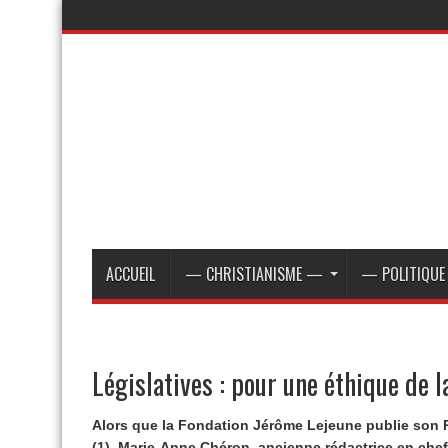
ACCUEIL
— CHRISTIANISME —
— POLITIQU
Législatives : pour une éthique de l
Alors que la Fondation Jérôme Lejeune publie son P
(1), Marie-Anne Chéron, ancienne rédactrice en chef