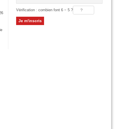
Vérification : combien font 6 − 5 ?
26
:
de