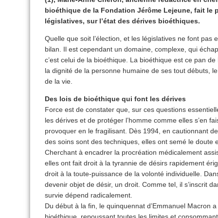
bioéthique de la Fondation Jérôme Lejeune, fait le po
législatives, sur l’état des dérives bioéthiques.
Quelle que soit l’élection, et les législatives ne font pas
bilan. Il est cependant un domaine, complexe, qui échap
c’est celui de la bioéthique. La bioéthique est ce pan de 
la dignité de la personne humaine de ses tout débuts, le
de la vie.
Des lois de bioéthique qui font les dérives
Force est de constater que, sur ces questions essentielle
les dérives et de protéger l’homme comme elles s’en faisa
provoquer en le fragilisant. Dès 1994, en cautionnant de
des soins sont des techniques, elles ont semé le doute en
Cherchant à encadrer la procréation médicalement assis
elles ont fait droit à la tyrannie de désirs rapidement ér
droit à la toute-puissance de la volonté individuelle. Dans
devenir objet de désir, un droit. Comme tel, il s’inscrit 
survie dépend radicalement.
Du début à la fin, le quinquennat d’Emmanuel Macron a 
bioéthique, repoussant toutes les limites et consommant