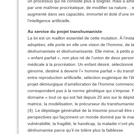
un processus qui ne consiste plus à soigner, mais à améli
par une maîtrise procréatique, de modifier sa nature…
augmenté dans ses capacités, immortel et doté d’une in
l’intelligence artificielle.
Au service du projet transhumaniste
La loi est un maillon essentiel de cette mutation. À l’ins
adoptées, elle porte en elle une vision de l’homme, de l
déshumanisée et déshumanisante. Elle mène, à petits p
« enfant parfait », non plus né de l’union de deux pers
médicale à la procréation. Un enfant désiré, sélection
génome, destiné à devenir l’« homme parfait » du transhu
entre reproduction artificielle, sélection eugénique de l
projet démiurgique d’amélioration de l’homme commence
correspondent pas à la norme génétique qui s’impose.
domaine « tout ce qui est fait depuis 20 ans sur le dépis
matrice, la modélisation, le précurseur du transhumani
(4). Le dépistage généralisé de la trisomie pourrait êtr
perspectives qui façonnent un monde dominé par le ma
vulnérabilité, la fragilité, le handicap, la maladie n’ont 
déshumanise parce qu’il ne tolère plus la faiblesse.