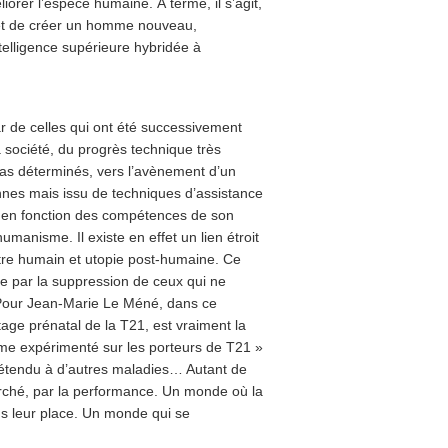
orer l’espèce humaine. À terme, il s’agit,
 et de créer un homme nouveau,
telligence supérieure hybridée à
tar de celles qui ont été successivement
a société, du progrès technique très
as déterminés, vers l’avènement d’un
onnes mais issu de techniques d’assistance
né en fonction des compétences de son
manisme. Il existe en effet un lien étroit
’être humain et utopie post-humaine. Ce
 par la suppression de ceux qui ne
 Pour Jean-Marie Le Méné, dans ce
tage prénatal de la T21, est vraiment la
sme expérimenté sur les porteurs de T21 »
e étendu à d’autres maladies… Autant de
rché, par la performance. Un monde où la
plus leur place. Un monde qui se