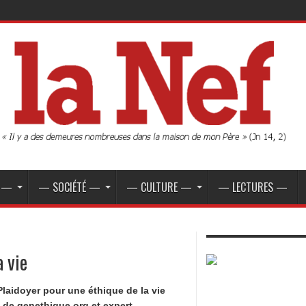
E —
— SOCIÉTÉ —
— CULTURE —
— LECTURES —
a vie
laidoyer pour une éthique de la vie
 de genethique.org et expert