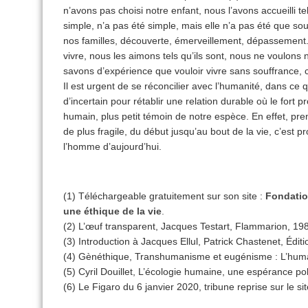
n’avons pas choisi notre enfant, nous l’avons accueilli tel q
simple, n’a pas été simple, mais elle n’a pas été que so
nos familles, découverte, émerveillement, dépassement.
vivre, nous les aimons tels qu’ils sont, nous ne voulons 
savons d’expérience que vouloir vivre sans souffrance,
Il est urgent de se réconcilier avec l’humanité, dans ce q
d’incertain pour rétablir une relation durable où le fort 
humain, plus petit témoin de notre espèce. En effet, pre
de plus fragile, du début jusqu’au bout de la vie, c’est p
l’homme d’aujourd’hui.
(1) Téléchargeable gratuitement sur son site :
Fondatio
une éthique de la vie
.
(2) L’œuf transparent, Jacques Testart, Flammarion, 198
(3) Introduction à Jacques Ellul, Patrick Chastenet, Édit
(4) Gènéthique, Transhumanisme et eugénisme : L’human
(5) Cyril Douillet, L’écologie humaine, une espérance pol
(6) Le Figaro du 6 janvier 2020, tribune reprise sur le sit