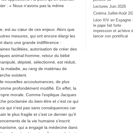
ater : « Nous n’avons pas la même
Lectures Juin 2026
Cinéma Juillet-Août 20
Léon XIV en Espagne 
le pape fait forte
e, est au cœur de ces enjeux. Alors que
impression et achève 
autres mesures, qui ont encore élargi les
lancer son pontificat
 et dans une grande indifférence :
nes facilitées, autorisation de créer des
riques animal-homme, retour du bébé
ipulé, dépisté, sélectionné, est réduit,
e la maladie, au rang de matériau de
erche existent.
 de nouvelles accoutumances, de plus
homme profondément modifié. En effet, la
 propre morale. Comme l’explique Jacques
rche proclamée du bien-être et c’est ce qui
nce qui n’est pas sans conséquences car
 le plus fragile et c’est ce dernier qu’il
mencements de la vie humaine s’inscrit
umanisme, qui a engagé la médecine dans