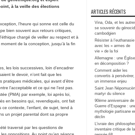
int, à la veille des élections
ARTICLES RÉCENTS
Vina, Oda, et les autre
 exception, l’heure qui sonne est celle du
se souvenir du génoci
pe bien souvent aux retours critiques,
cambodgien
l’éthique chargé de veiller au respect et à
Résister à l’euthanasie
 moment de la conception, jusqu’à la fin
avec les « armes de
vie » de la foi
Allemagne : une Église
en décomposition ?
s, les lois successives, loin d’encadrer
Comment aider les
ient le devoir, n’ont fait que les
convertis à persévérer,
s pratiques médicales, qui avant d’être
un immense enjeu
tre l’acceptable et ce qui ne l’est pas.
Saint Jean Népomucèn
martyr du silence
tée (PMA) par exemple, loi après loi,
90ème anniversaire de 
igés en besoins qui, revendiqués, ont fait
Guerre d’Espagne : un
 ce contexte, l’enfant, de sujet, tend à
mythologie partisane e
dans un projet parental dont sa propre
déclin
L’ivraie des philosophe
été traversé par les questions de
inventaire critique de la
 les oppositions. Au point qu’en séance,
pensée 68