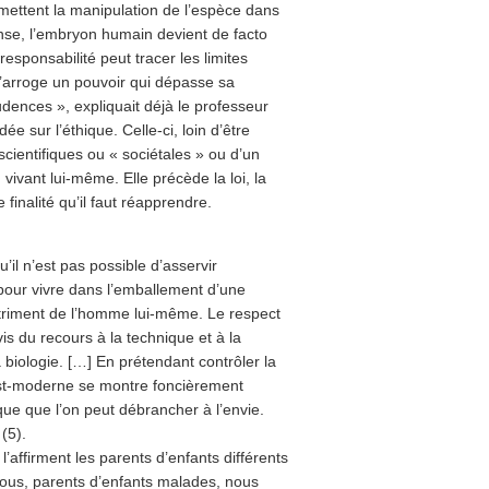
mettent la manipulation de l’espèce dans
nse, l’embryon humain devient de facto
esponsabilité peut tracer les limites
’arroge un pouvoir qui dépasse sa
rudences », expliquait déjà le professeur
e sur l’éthique. Celle-ci, loin d’être
scientifiques ou « sociétales » ou d’un
vivant lui-même. Elle précède la loi, la
 finalité qu’il faut réapprendre.
il n’est pas possible d’asservir
pour vivre dans l’emballement d’une
étriment de l’homme lui-même. Le respect
is du recours à la technique et à la
a biologie. […] En prétendant contrôler la
ost-moderne se montre foncièrement
que que l’on peut débrancher à l’envie.
(5).
l’affirment les parents d’enfants différents
 Nous, parents d’enfants malades, nous