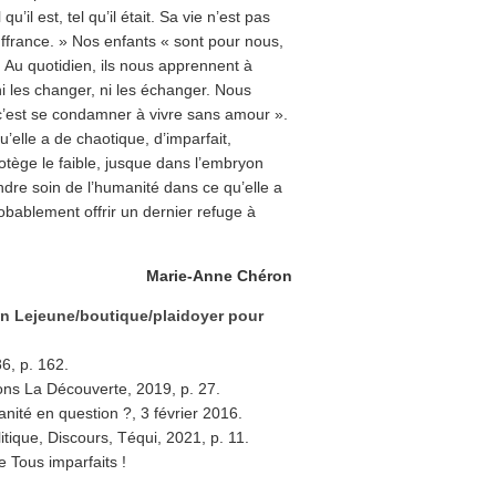
u’il est, tel qu’il était. Sa vie n’est pas
uffrance. » Nos enfants « sont pour nous,
 Au quotidien, ils nous apprennent à
ni les changer, ni les échanger. Nous
 c’est se condamner à vivre sans amour ».
u’elle a de chaotique, d’imparfait,
protège le faible, jusque dans l’embryon
ndre soin de l’humanité dans ce qu’elle a
robablement offrir un dernier refuge à
Marie-Anne Chéron
n Lejeune/boutique/plaidoyer pour
6, p. 162.
ions La Découverte, 2019, p. 27.
ité en question ?, 3 février 2016.
itique, Discours, Téqui, 2021, p. 11.
e Tous imparfaits !