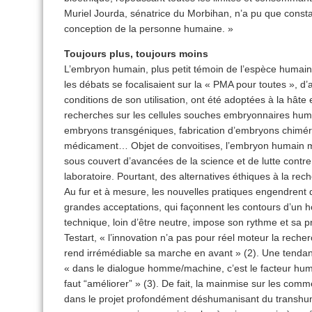
Muriel Jourda, sénatrice du Morbihan, n’a pu que const
conception de la personne humaine. »
Toujours plus, toujours moins
L’embryon humain, plus petit témoin de l’espèce humain
les débats se focalisaient sur la « PMA pour toutes », d’
conditions de son utilisation, ont été adoptées à la hâte
recherches sur les cellules souches embryonnaires humai
embryons transgéniques, fabrication d’embryons chimé
médicament… Objet de convoitises, l’embryon humain man
sous couvert d’avancées de la science et de lutte contr
laboratoire. Pourtant, des alternatives éthiques à la rech
Au fur et à mesure, les nouvelles pratiques engendrent
grandes acceptations, qui façonnent les contours d’un 
technique, loin d’être neutre, impose son rythme et sa
Testart, « l’innovation n’a pas pour réel moteur la reche
rend irrémédiable sa marche en avant » (2). Une tenda
« dans le dialogue homme/machine, c’est le facteur humain
faut “améliorer” » (3). De fait, la mainmise sur les com
dans le projet profondément déshumanisant du transh