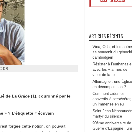
ARTICLES RÉCENTS
Vina, Oda, et les autre
se souvenir du génoci
cambodgien
Résister à l’euthanasie
 © DR
avec les « armes de
vie » de la foi
Allemagne : une Église
en décomposition ?
Comment aider les
qué de
La Grâce
(1), couronné par le
convertis à persévérer,
un immense enjeu
Saint Jean Népomucèn
ne » ? L’étiquette « écrivain
martyr du silence
90ème anniversaire de 
s’est forgée cette notion, on pouvait
Guerre d’Espagne : un