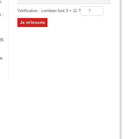
n
Vérification : combien font 3 + 11 ?
s :
26
:
de