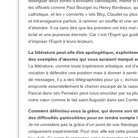
distinguer deux sortes d’écrivains catholiques, même si 
les officiels comme Paul Bourget ou Henry Bordeaux, qui 
catholique, et les « convertis » tels Bloy, Claudel ou pl
et intransigeance parfois, à ranimer un souffle et une ar
d’éteindre. Il va sans dire que les premiers ont très mal 
éclat et une jeunesse éternels. Car c’est l’Esprit qui gui
d’imposer l’Esprit à leurs lecteurs.
La littérature peut-elle être apologétique, explicit
des exemples d’œuvres qui vous auraient marqué e
La littérature, comme toute expérience artistique, est d’
vocation à défendre une position mais à donner à sentir 
de messages, il y a des télégraphistes pour ça », écrivai
emprunte essentiellement le chemin escarpé de la raiso
Pascal dans ses Pensées peut nous envoûter par sa plume
notre cœur comme le fait saint Augustin dans ses Confe
Comment définiriez-vous la grâce, qui donne son titre 
des difficultés particulières pour en rendre compte l
Je ne considère pas la grâce d’un point de vue théologiq
uniquement expérimental. Pour moi, elle est cette possib
l’au-delà. Ce point de tangence entre le terrestre et l’ab