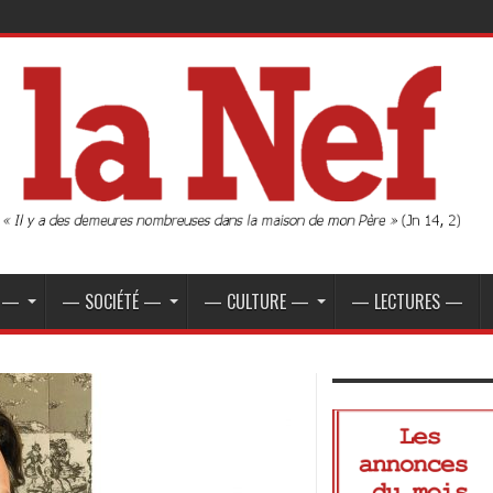
E —
— SOCIÉTÉ —
— CULTURE —
— LECTURES —