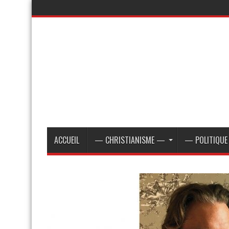
ACCUEIL
— CHRISTIANISME —
— POLITIQU