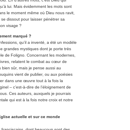
u’à lui. Mais évidemment les mots sont
dans le moment même où Dieu nous ravit,
e dissout pour laisser pénétrer sa
Son visage ?
alement marqué ?
nfessions, qu’il a inventé, a été un modèle
e de grandes mystiques dont je porte très
gèle de Foligno. Concernant les modernes,
 livres, relatent le combat au cœur de
bien sûr, mais je pense aussi au
quins vient de publier, ou aux poésies
er dans une œuvre tout à la fois la
inel – c’est-à-dire de l’éloignement de
 nous. Ces auteurs, auxquels je pourrais
le qui est à la fois notre croix et notre
Église actuelle et sur ce monde
s franciscains, dont beaucoup sont des