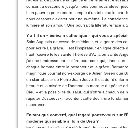
consent à descendre jusqu’à nous pour nous élever jusq
bien pauvres pour rendre compte d’un tel miracle, car 
nous cessons d’exister pour nous-même. La conscience s
lumière et son amour. Que pourrait la littérature face à 
Y a-t-il un « écrivain catholique » qui vous a spéci
Saint Augustin ne cesse de m’éblouir, et le genre des co
pour écrire La grâce. Il est l’inspirateur en ligne direct
haut l’œuvre telles sainte Thérèse d’Avila ou sainte An
j’ai une tendresse particulière pour ceux qui, dans leurs
chaque homme entre la pesanteur et la grâce. Bernanos 
magnifique Journal non-expurgé de Julien Green que Bou
en clair-obscur de Pierre Jean Jouve. Il est dur d’enferm
beauté et la misère de l’homme, la marque du péché orig
Dieu – et la possibilité du salut, qui s’offre à chacun de
rajouter Dostoïevski, racontent cette déchirure fondamenta
espérance.
En tant que converti, quel regard portez-vous sur l’
moderne qui semble si loin de Dieu ?
En écrivant La grâce, j’ai été frappé de voir comment le