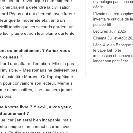
très peu ont revendiqué cette étiquette :
mythologie partisane e
cherchaient à défendre la civilisation
déclin
us tard Péguy qui ont cherché, avec fureur
L’ivraie des philosophe
inventaire critique de la
deur que la modernité était en train
pensée 68
vieilli tandis que les seconds gardent un
Lectures Juin 2026
de leur plume et non leur plume qui tente
Cinéma Juillet-Août 20
Léon XIV en Espagne 
ement ou implicitement ? Auriez-vous
le pape fait forte
impression et achève 
n ce sens ?
lancer son pontificat
abord une affaire d’émotion. Elle n’a pas
l’invisible. « Mes romans ne délivrent pas
t à juste titre Morand. Or l’apologétique
n pour convaincre son lecteur. Même si
 et ses saillies, il ne touchera jamais
ssions.
à votre livre ? Y a-t-il, à vos yeux,
ittérairement ?
ue, car j’en serai bien incapable, mais
ilité unique d’un contact charnel avec
solu. En d’autres mots, c’est Dieu qui