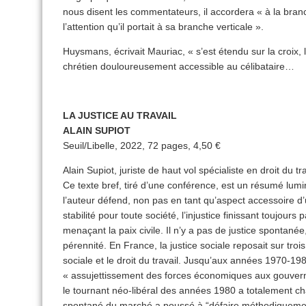
nous disent les commentateurs, il accordera « à la bran
l’attention qu’il portait à sa branche verticale ».
Huysmans, écrivait Mauriac, « s’est étendu sur la croix,
chrétien douloureusement accessible au célibataire…
LA JUSTICE AU TRAVAIL
ALAIN SUPIOT
Seuil/Libelle, 2022, 72 pages, 4,50 €
Alain Supiot, juriste de haut vol spécialiste en droit du t
Ce texte bref, tiré d’une conférence, est un résumé lumin
l’auteur défend, non pas en tant qu’aspect accessoire 
stabilité pour toute société, l’injustice finissant toujours
menaçant la paix civile. Il n’y a pas de justice spontan
pérennité. En France, la justice sociale reposait sur trois 
sociale et le droit du travail. Jusqu’aux années 1970-198
« assujettissement des forces économiques aux gouve
le tournant néo-libéral des années 1980 a totalement cha
spontané du marché a poussé à “défaire méthodiquement” l