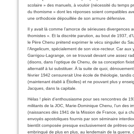
scolaire » des manuels, à vouloir (nécessité du temps
du thomisme » dont les réponses soient compatibles av
une orthodoxie dépouillée de son armure défensive.
Il y avait là comme l’amorce de sérieuses divergences a
thomistes ». Et la discrète parution, au bout de 1937, d
le Père Chenu prétend exprimer le vécu singulier du Saul
l’Angelicum, spécialement de son vice-recteur. Car aux y
Garrigou-Lagrange, on se trouvait devant une assez ra
(disons, dans l’optique de Chenu, de sa conception fixis
alternatif à lui substituer. À la suite de quoi, dénouemen
février 1942 censurerait Une école de théologie, tandis 
(maintenant établi à Étiolles) et ne pouvant plus y enseig
Jacques, dans la capitale.
Hélas ! plein d’enthousiasme pour ses rencontres de 19
militants de la JOC, Marie-Dominique Chenu, l’un des im
(naissances dès 1941 de la Mission de France, qui a cha
envoyés apostoliques fournis par son séminaire interdio
bientôt composée presque exclusivement de prêtres-ouvri
embringué de plus en plus, au lendemain de la guerre, 