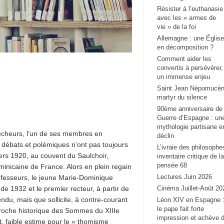
Résister à l’euthanasie
avec les « armes de
vie » de la foi
Allemagne : une Église
en décomposition ?
Comment aider les
convertis à persévérer,
un immense enjeu
Saint Jean Népomucèn
martyr du silence
90ème anniversaire de 
Guerre d’Espagne : un
mythologie partisane e
rêcheurs, l’un de ses membres en
déclin
s débats et polémiques n’ont pas toujours
L’ivraie des philosophe
ers 1920, au couvent du Saulchoir,
inventaire critique de la
pensée 68
ominicaine de France. Alors en plein regain
Lectures Juin 2026
professeurs, le jeune Marie-Dominique
de 1932 et le premier recteur, à partir de
Cinéma Juillet-Août 20
ndu, mais que sollicite, à contre-courant
Léon XIV en Espagne 
le pape fait forte
proche historique des Sommes du XIIIe
impression et achève 
t, faible estime pour le « thomisme