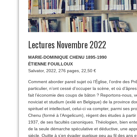
Lectures Novembre 2022
MARIE-DOMINIQUE CHENU 1895-1990
ÉTIENNE FOUILLOUX
Salvator, 2022, 276 pages, 22,50 €
Comment aborder pareil sujet où l’Église, l’ordre des P
particulier, n’ont cessé d’occuper la scène, et où d’âpre
fait l’économie des coups de bâton ? Reportons-nous, v
noviciat et studium (exilé en Belgique) de la province d
spirituel et intellectuel, celui-ci va compter, parmi ses 
Chenu (formé à l’Angelicum), régent des études à partir 
1937, de ses facultés canoniques. Théologien, bien ente
de la seule démarche spéculative et déductive, une ap
siècle. Quitte à s’en évader quelque peu au fil des ans e