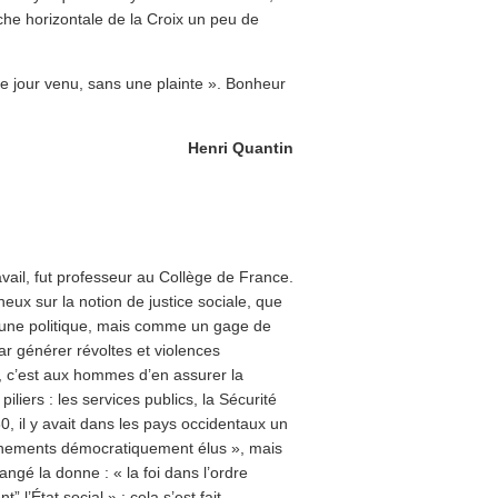
che horizontale de la Croix un peu de
 le jour venu, sans une plainte ». Bonheur
Henri Quantin
ravail, fut professeur au Collège de France.
eux sur la notion de justice sociale, que
d’une politique, mais comme un gage de
 par générer révoltes et violences
ée, c’est aux hommes d’en assurer la
piliers : les services publics, la Sécurité
0, il y avait dans les pays occidentaux un
rnements démocratiquement élus », mais
ngé la donne : « la foi dans l’ordre
’État social » ; cela s’est fait