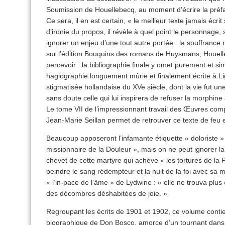
Soumission de Houellebecq, au moment d’écrire la préface
Ce sera, il en est certain, « le meilleur texte jamais écr
d’ironie du propos, il révèle à quel point le personnage,
ignorer un enjeu d’une tout autre portée : la souffrance 
sur l’édition Bouquins des romans de Huysmans, Houell
percevoir : la bibliographie finale y omet purement et 
hagiographie longuement mûrie et finalement écrite à L
stigmatisée hollandaise du XVe siècle, dont la vie fut 
sans doute celle qui lui inspirera de refuser la morphine 
Le tome VII de l’impressionnant travail des Œuvres comp
Jean-Marie Seillan permet de retrouver ce texte de feu 
Beaucoup apposeront l’infamante étiquette « doloriste » 
missionnaire de la Douleur », mais on ne peut ignorer l
chevet de cette martyre qui achève « les tortures de la P
peindre le sang rédempteur et la nuit de la foi avec sa 
« l’in-pace de l’âme » de Lydwine : « elle ne trouva plus
des décombres déshabitées de joie. »
Regroupant les écrits de 1901 et 1902, ce volume conti
biographique de Don Bosco, amorce d’un tournant dans