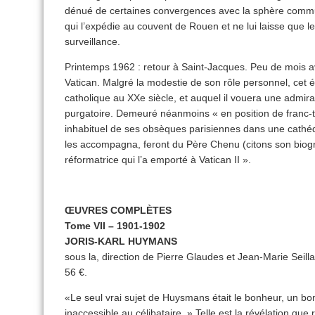
dénué de certaines convergences avec la sphère commun
qui l’expédie au couvent de Rouen et ne lui laisse que le
surveillance.
Printemps 1962 : retour à Saint-Jacques. Peu de mois a
Vatican. Malgré la modestie de son rôle personnel, cet év
catholique au XXe siècle, et auquel il vouera une admirati
purgatoire. Demeuré néanmoins « en position de franc-tir
inhabituel de ses obsèques parisiennes dans une cathéd
les accompagna, feront du Père Chenu (citons son biogr
réformatrice qui l’a emporté à Vatican II ».
ŒUVRES COMPLÈTES
Tome VII – 1901-1902
JORIS-KARL HUYMANS
sous la, direction de Pierre Glaudes et Jean-Marie Seil
56 €.
«Le seul vrai sujet de Huysmans était le bonheur, un 
inaccessible au célibataire. » Telle est la révélation que 