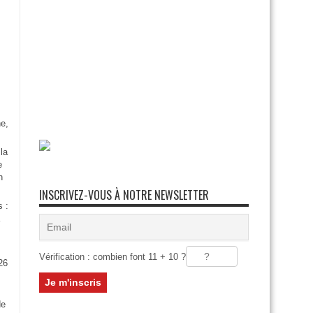
e,
la
e
n
INSCRIVEZ-VOUS À NOTRE NEWSLETTER
s :
Vérification : combien font 11 + 10 ?
26
:
de