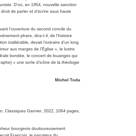
iste. D’où, en 1954, nouvelle sanction
 droit de parler et d’écrire sous haute
vant l’ouverture du second concile du
énement-phare, dira-t-il, de l’histoire
on inaltérable, devait l’extraire d’un long
eur aux marges de l’Église », le lustre
rale bondée, le concert de louanges qui
aphe) « une sorte d’icône de la théologie
Michel Toda
lan, Classiques Garnier, 2022, 1064 pages,
bonheur bourgeois douloureusement
reçoit François, le narrateur du