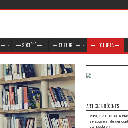
E —
— SOCIÉTÉ —
— CULTURE —
— LECTURES —
ARTICLES RÉCENTS
Vina, Oda, et les autre
se souvenir du génoci
cambodgien