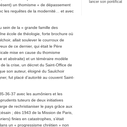
lancer son pontificat
 présent) un thomisme « de dépassement
ec les requêtes de la modernité… et avec
u sein de la « grande famille des
’Une école de théologie, forte brochure où
choir, allait soulever le courroux de
eux de ce dernier, qui était le Père
dicale mise en cause du thomisme
te et abstraite) et un téméraire modèle
t de la crise, un décret du Saint-Office de
que son auteur, éloigné du Saulchoir
ner, fut placé d’autorité au couvent Saint-
35-36-37 avec les aumôniers et les
prudents tuteurs de deux initiatives
rge de rechristianiser le pays grâce aux
césain ; dès 1943 de la Mission de Paris,
ers) finies en catastrophes, s’était
dans un « progressisme chrétien » non