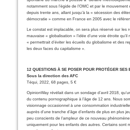
notamment sous l’égide de l’OMC et par le mouvement de
depuis trente ans, allant jusqu’à la « sécession des élit
démocratie » comme en France en 2005 avec le référe
Le constat est implacable, on sera plus réservé sur les 
mauvaise « globalisation » l’idée d’une voie étroite qu’i
« permettrait d’éviter les écueils du globalisme et des re
les deux faces du capitalisme ».
12 QUESTIONS À SE POSER POUR PROTÉGER SES
Sous la direction des AFC
Téqui, 2022, 68 pages, 5 €
OpinionWay révélait dans un sondage d’avril 2018, qu’un 
du contenu pornographique à l’âge de 12 ans. Nous so
visionnage occasionnel à une consommation industriell
auprès d’une tranche d’âge d’enfants de plus en plus je
peu conscients de l’ampleur de ce nouveau phénomène. S
uniquement pour les enfants des autres. Certains sont ma