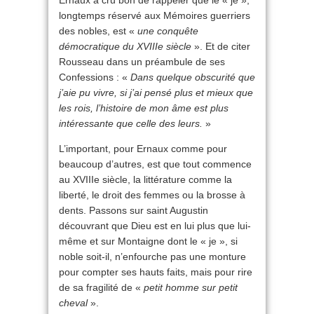
Ernaux a cru bon de rappeler que le « je »,
longtemps réservé aux Mémoires guerriers
des nobles, est «
une conquête
démocratique du XVIIIe siècle
». Et de citer
Rousseau dans un préambule de ses
Confessions : «
Dans quelque obscurité que
j’aie pu vivre, si j’ai pensé plus et mieux que
les rois, l’histoire de mon âme est plus
intéressante que celle des leurs.
»
L’important, pour Ernaux comme pour
beaucoup d’autres, est que tout commence
au XVIIIe siècle, la littérature comme la
liberté, le droit des femmes ou la brosse à
dents. Passons sur saint Augustin
découvrant que Dieu est en lui plus que lui-
même et sur Montaigne dont le « je », si
noble soit-il, n’enfourche pas une monture
pour compter ses hauts faits, mais pour rire
de sa fragilité de «
petit homme sur petit
cheval
».