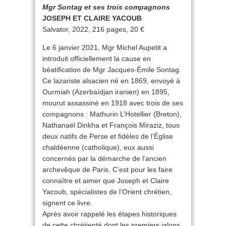
Mgr Sontag et ses trois compagnons
JOSEPH ET CLAIRE YACOUB
Salvator, 2022, 216 pages, 20 €
Le 6 janvier 2021, Mgr Michel Aupetit a
introduit officiellement la cause en
béatification de Mgr Jacques-Émile Sontag.
Ce lazariste alsacien né en 1869, envoyé à
Ourmiah (Azerbaïdjan iranien) en 1895,
mourut assassiné en 1918 avec trois de ses
compagnons : Mathurin L’Hotellier (Breton),
Nathanaël Dinkha et François Miraziz, tous
deux natifs de Perse et fidèles de l’Église
chaldéenne (catholique), eux aussi
concernés par la démarche de l’ancien
archevêque de Paris. C’est pour les faire
connaître et aimer que Joseph et Claire
Yacoub, spécialistes de l’Orient chrétien,
signent ce livre.
Après avoir rappelé les étapes historiques
de cette chrétienté dont les premiers jalons