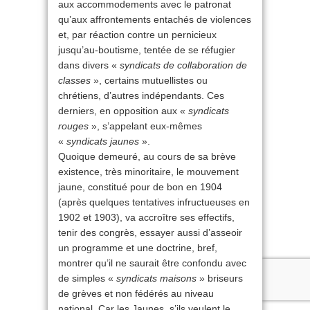
aux accommodements avec le patronat
qu’aux affrontements entachés de violences
et, par réaction contre un pernicieux
jusqu’au-boutisme, tentée de se réfugier
dans divers «
syndicats de collaboration de
classes
», certains mutuellistes ou
chrétiens, d’autres indépendants. Ces
derniers, en opposition aux «
syndicats
rouges
», s’appelant eux-mêmes
«
syndicats jaunes
».
Quoique demeuré, au cours de sa brève
existence, très minoritaire, le mouvement
jaune, constitué pour de bon en 1904
(après quelques tentatives infructueuses en
1902 et 1903), va accroître ses effectifs,
tenir des congrès, essayer aussi d’asseoir
un programme et une doctrine, bref,
montrer qu’il ne saurait être confondu avec
de simples «
syndicats maisons
» briseurs
de grèves et non fédérés au niveau
national. Car les Jaunes, s’ils veulent le