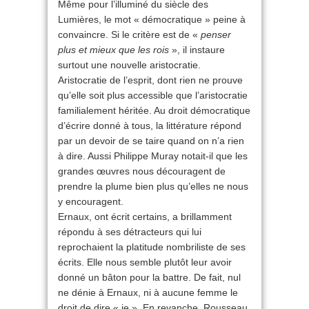
Même pour l’illuminé du siècle des
Lumières, le mot « démocratique » peine à
convaincre. Si le critère est de «
penser
plus et mieux que les rois
», il instaure
surtout une nouvelle aristocratie.
Aristocratie de l’esprit, dont rien ne prouve
qu’elle soit plus accessible que l’aristocratie
familialement héritée. Au droit démocratique
d’écrire donné à tous, la littérature répond
par un devoir de se taire quand on n’a rien
à dire. Aussi Philippe Muray notait-il que les
grandes œuvres nous découragent de
prendre la plume bien plus qu’elles ne nous
y encouragent.
Ernaux, ont écrit certains, a brillamment
répondu à ses détracteurs qui lui
reprochaient la platitude nombriliste de ses
écrits. Elle nous semble plutôt leur avoir
donné un bâton pour la battre. De fait, nul
ne dénie à Ernaux, ni à aucune femme le
droit de dire « je ». En revanche, Rousseau