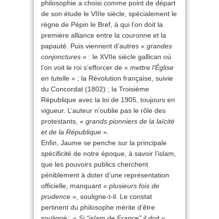
philosophie a choisi comme point de départ
de son étude le VIIIe siècle, spécialement le
règne de Pépin le Bref, à qui l’on doit la
première alliance entre la couronne et la
papauté. Puis viennent d’autres «
grandes
conjonctures
» : le XVIIe siècle gallican où
l’on voit le roi s’efforcer de «
mettre l’Église
en tutelle
» ; la Révolution française, suivie
du Concordat (1802) ; la Troisième
République avec la loi de 1905, toujours en
vigueur. L’auteur n’oublie pas le rôle des
protestants, «
grands pionniers de la laïcité
et de la République
».
Enfin, Jaume se penche sur la principale
spécificité de notre époque, à savoir l’islam,
que les pouvoirs publics cherchent
péniblement à doter d’une représentation
officielle, manquant «
plusieurs fois de
prudence
», souligne-t-il. Le constat
pertinent du philosophe mérite d’être
souligné : «
Si “islam de France” il doit y