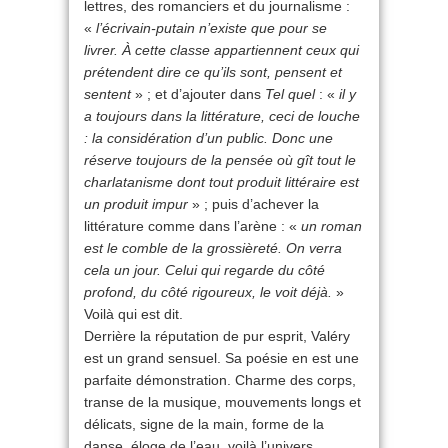
lettres, des romanciers et du journalisme :
«
l’écrivain-putain n’existe que pour se
livrer. À cette classe appartiennent ceux qui
prétendent dire ce qu’ils sont, pensent et
sentent
» ; et d’ajouter dans
Tel quel
: «
il y
a toujours dans la littérature, ceci de louche
: la considération d’un public. Donc une
réserve toujours de la pensée où gît tout le
charlatanisme dont tout produit littéraire est
un produit impur
» ; puis d’achever la
littérature comme dans l’arène : «
un roman
est le comble de la grossièreté. On verra
cela un jour. Celui qui regarde du côté
profond, du côté rigoureux, le voit déjà.
»
Voilà qui est dit.
Derrière la réputation de pur esprit, Valéry
est un grand sensuel. Sa poésie en est une
parfaite démonstration. Charme des corps,
transe de la musique, mouvements longs et
délicats, signe de la main, forme de la
danse, éloge de l’eau, voilà l’univers