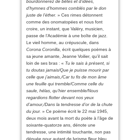
bourdonnerez de bêtes et d’idées,
d’hymnes d’hommes comblés par le don
juste de l’éther.
» Ces rimes détonnent
comme des onomatopées et nous font
croire, un instant, que Valéry, musicien,
passe de l’Académie à une boîte de jazz.
Le vieil homme, au crépuscule, dans
Corona Coronilla
, écrit quelques poèmes à
sa jeune amante, Jeanne Voilier, qu’il sait
loin de ses bras : «
Tu le sais à présent, si
tu doutas jamais/Que je puisse mourir par
celle que j’aimais,/Car tu fis de mon âme
une feuille qui tremble/Comme celle du
saule, hélas, qu’hier ensemble/Nous
regardions flotter devant nos yeux
d’amour,/Dans la tendresse d’or de la chute
du jour.
» Ce poème écrit le 22 mai 1945,
deux mois avant la mort du poète à l’âge de
soixante-quatorze ans, dénote une
tendresse, une intimité touchante, non pas
dénuée pour autant de lyrisme fleur bleu.