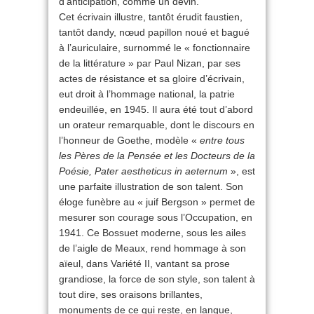
d’anticipation, comme un devin.
Cet écrivain illustre, tantôt érudit faustien,
tantôt dandy, nœud papillon noué et bagué
à l’auriculaire, surnommé le « fonctionnaire
de la littérature » par Paul Nizan, par ses
actes de résistance et sa gloire d’écrivain,
eut droit à l’hommage national, la patrie
endeuillée, en 1945. Il aura été tout d’abord
un orateur remarquable, dont le discours en
l’honneur de Goethe, modèle «
entre tous
les Pères de la Pensée et les Docteurs de la
Poésie, Pater aestheticus in aeternum
», est
une parfaite illustration de son talent. Son
éloge funèbre au « juif Bergson » permet de
mesurer son courage sous l’Occupation, en
1941. Ce Bossuet moderne, sous les ailes
de l’aigle de Meaux, rend hommage à son
aïeul, dans Variété II, vantant sa prose
grandiose, la force de son style, son talent à
tout dire, ses oraisons brillantes,
monuments de ce qui reste, en langue,