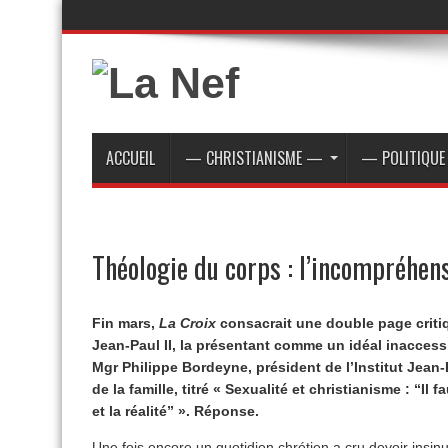
ACCUEIL
— CHRISTIANISME —
— POLITIQU
Théologie du corps : l’incompréhen
Fin mars,
La Croix
consacrait une double page critiq
Jean-Paul II, la présentant comme un idéal inacces
Mgr Philippe Bordeyne, président de l’Institut Jean-
de la famille, titré « Sexualité et christianisme : “Il f
et la réalité” ». Réponse.
Une fois encore un quotidien chrétien a cru devoir insinu