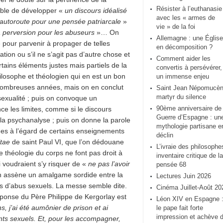
Résister à l’euthanasie
pable de développer «
un discours idéalisé
avec les « armes de
autoroute pour une pensée patriarcale
»
vie » de la foi
a perversion pour les abuseurs
»… On
Allemagne : une Église
 pour parvenir à propager de telles
en décomposition ?
tion ou s’il ne s’agit pas d’autre chose et
Comment aider les
ins éléments justes mais partiels de la
convertis à persévérer,
ilosophe et théologien qui en est un bon
un immense enjeu
nombreuses années, mais on en conclut
Saint Jean Népomucèn
martyr du silence
 sexualité ; puis on convoque un
90ème anniversaire de 
e les limites, comme si le discours
Guerre d’Espagne : un
 la psychanalyse ; puis on donne la parole
mythologie partisane e
ques à l’égard de certains enseignements
déclin
tae
de saint Paul VI, que l’on dédouane
L’ivraie des philosophe
e théologie du corps ne font pas droit à
inventaire critique de la
 voudraient s’y risquer de «
ne pas l’avoir
pensée 68
on assène un amalgame sordide entre la
Lectures Juin 2026
urs d’abus sexuels. La messe semble dite.
Cinéma Juillet-Août 20
éponse du Père Philippe de Kergorlay est
Léon XIV en Espagne 
, j’ai été aumônier de prison et ai
le pape fait forte
impression et achève 
nts sexuels. Et, pour les accompagner,