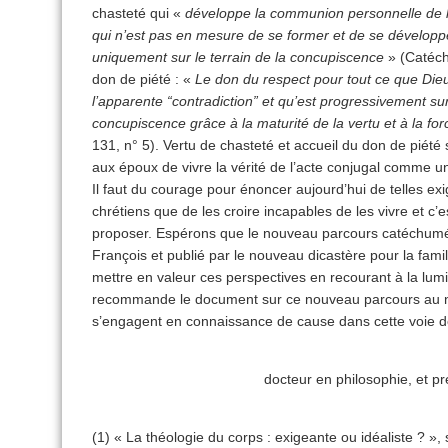
chasteté qui «
développe la communion personnelle de
qui n’est pas en mesure de se former et de se développer
uniquement sur le terrain de la concupiscence
» (Catéchè
don de piété : «
Le don du respect pour tout ce que Dieu
l’apparente “contradiction” et qu’est progressivement sur
concupiscence grâce à la maturité de la vertu et à la for
131, n° 5). Vertu de chasteté et accueil du don de piété
aux époux de vivre la vérité de l’acte conjugal comme 
Il faut du courage pour énoncer aujourd’hui de telles exi
chrétiens que de les croire incapables de les vivre et c’e
proposer. Espérons que le nouveau parcours catéchumé
François et publié par le nouveau dicastère pour la famille
mettre en valeur ces perspectives en recourant à la lum
recommande le document sur ce nouveau parcours au n°
s’engagent en connaissance de cause dans cette voie de 
docteur en philosophie, et pr
(1) « La théologie du corps : exigeante ou idéaliste ? », s