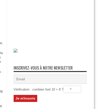
e,
la
e
n
INSCRIVEZ-VOUS À NOTRE NEWSLETTER
s :
Vérification : combien font 10 + 8 ?
26
:
de