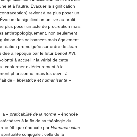
ne et à l’autre. Évacuer la signification
 (contraception) revient à ne plus poser un
acuer la signification unitive au profit
 ne plus poser un acte de procréation mais
dées anthropologiquement, non seulement
régulation des naissances mais également
procréation promulguée sur ordre de Jean-
ésidée à l’époque par le futur Benoît XVI.
lonté à accueillir la vérité de cette
 se conformer extérieurement à la
ement pharisienne, mais les ouvrir à
ait de « l
ibératrice et humanisante
»
e la «
praticabilité de la norme
» énoncée
atéchèses à la fin de sa théologie du
norme éthique énoncée par
Humanae vitae
piritualité conjugale : celle de la