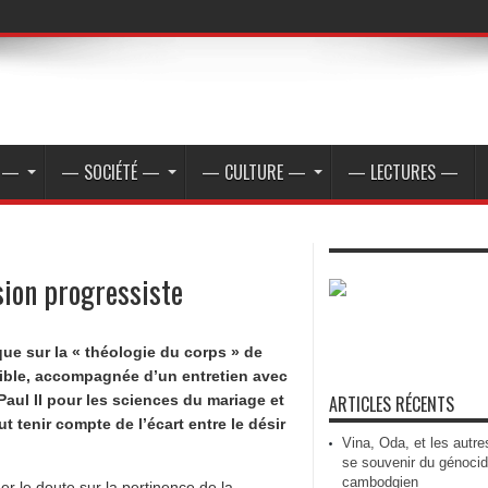
E —
— SOCIÉTÉ —
— CULTURE —
— LECTURES —
sion progressiste
ue sur la « théologie du corps » de
sible, accompagnée d’un entretien avec
Paul II pour les sciences du mariage et
ARTICLES RÉCENTS
aut tenir compte de l’écart entre le désir
Vina, Oda, et les autre
se souvenir du génoci
cambodgien
er le doute sur la pertinence de la