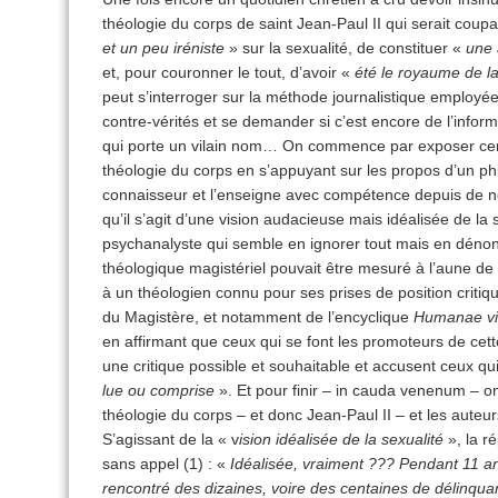
théologie du corps de saint Jean-Paul II qui serait cou
et un peu iréniste
» sur la sexualité, de constituer «
une 
et, pour couronner le tout, d’avoir «
été le royaume de l
peut s’interroger sur la méthode journalistique employée
contre-vérités et se demander si c’est encore de l’informa
qui porte un vilain nom… On commence par exposer certa
théologie du corps en s’appuyant sur les propos d’un ph
connaisseur et l’enseigne avec compétence depuis de 
qu’il s’agit d’une vision audacieuse mais idéalisée de la
psychanalyste qui semble en ignorer tout mais en dénonc
théologique magistériel pouvait être mesuré à l’aune de
à un théologien connu pour ses prises de position criti
du Magistère, et notamment de l’encyclique
Humanae vi
en affirmant que ceux qui se font les promoteurs de cett
une critique possible et souhaitable et accusent ceux qui
lue ou comprise
». Et pour finir – in cauda venenum – 
théologie du corps – et donc Jean-Paul II – et les aute
S’agissant de la « v
ision idéalisée de la sexualité
», la r
sans appel (1) : «
Idéalisée, vraiment ??? Pendant 11 ans
rencontré des dizaines, voire des centaines de délinqua