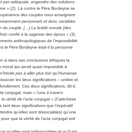
’est pas adéquate, engendre des solutions
emme
» (2). Là contre le Père Bordeyne se
’expérience des couples nous enseignent
 éminemment personnels et donc variables
n du couple. […] La licéité morale [des
choix confié à la sagesse des époux
» (3).
ements anthropologiques de l’impossibilité
s le Père Bordeyne était-il la personne
ir si dans ses conclusions éthiques la
s moral qui serait quasi impossible à
n’hésite pas à aller plus loin qu’Humanae
dissocier les deux significations – unitive et
fondément. Ces deux significations, dit-il,
te conjugal, mais «
l’une à travers
 la vérité de l’acte conjugal
» (Catéchèse
 tant deux significations que l’impératif
entendre qu’elles sont dissociables) qu’une
 pour que la vérité de l’acte conjugal soit
ce qu’elles sont indissociables et qu’il est