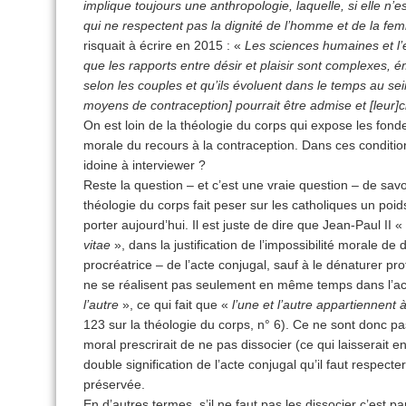
implique toujours une anthropologie, laquelle, si elle n
qui ne respectent pas la dignité de l’homme et de la f
risquait à écrire en 2015 : «
Les sciences humaines et l
que les rapports entre désir et plaisir sont complexes,
selon les couples et qu’ils évoluent dans le temps au sei
moyens de contraception] pourrait être admise et [leur]
On est loin de la théologie du corps qui expose les fond
morale du recours à la contraception. Dans ces condition
idoine à interviewer ?
Reste la question – et c’est une vraie question – de savo
théologie du corps fait peser sur les catholiques un poid
porter aujourd’hui. Il est juste de dire que Jean-Paul II «
vitae
», dans la justification de l’impossibilité morale de 
procréatrice – de l’acte conjugal, sauf à le dénaturer pro
ne se réalisent pas seulement en même temps dans l’ac
l’autre
», ce qui fait que «
l’une et l’autre appartiennent à
123 sur la théologie du corps, n° 6). Ce ne sont donc pas
moral prescrirait de ne pas dissocier (ce qui laisserait 
double signification de l’acte conjugal qu’il faut respecter
préservée.
En d’autres termes, s’il ne faut pas les dissocier c’est par