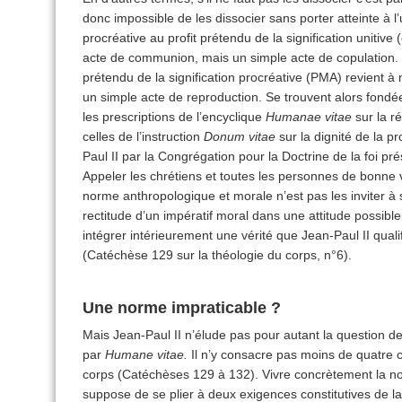
donc impossible de les dissocier sans porter atteinte à l’u
procréative au profit prétendu de la signification unitive
acte de communion, mais un simple acte de copulation. Év
prétendu de la signification procréative (PMA) revient à
un simple acte de reproduction. Se trouvent alors fon
les prescriptions de l’encyclique
Humanae vitae
sur la 
celles de l’instruction
Donum vitae
sur la dignité de la 
Paul II par la Con­grégation pour la Doctrine de la foi pr
Appeler les chrétiens et toutes les personnes de bonne vo
norme anthropologique et morale n’est pas les inviter à
rectitude d’un impératif moral dans une attitude possibl
intégrer intérieurement une vérité que Jean-Paul II qualifi
(Catéchèse 129 sur la théologie du corps, n°6).
Une norme impraticable ?
Mais Jean-Paul II n’élude pas pour autant la question d
par
Humane vitae.
Il n’y consacre pas moins de quatre c
corps (Catéchèses 129 à 132). Vivre concrètement la 
suppose de se plier à deux exigences constitutives de la s