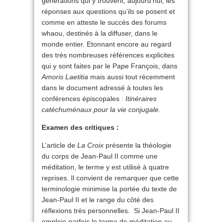
générations qui y trouvent, aujourd’hui, les
réponses aux questions qu’ils se posent et
comme en atteste le succès des forums
whaou, destinés à la diffuser, dans le
monde entier. Etonnant encore au regard
des très nombreuses références explicites
qui y sont faites par le Pape François, dans
Amoris Laetitia
mais aussi tout récemment
dans le document adressé à toutes les
conférences épiscopales :
Itinéraires
catéchuménaux pour la vie conjugale
.
Examen des critiques :
L’article de
La Croix
présente la théologie
du corps de Jean-Paul II comme une
méditation, le terme y est utilisé à quatre
reprises. Il convient de remarquer que cette
terminologie minimise la portée du texte de
Jean-Paul II et le range du côté des
réflexions très personnelles. Si Jean-Paul II
emploie parfois le terme de méditation au