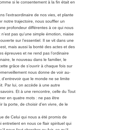
 Comme si le consentement à la fin était en
s l’extraordinaire de nos vies, et plante
 notre trajectoire, nous souffler un
une profondeur différentes à ce qui nous
 n’est pas qu’une simple émotion, niaise
ouverte sur l’essentiel. Il se vit dans une
 est, mais aussi la bonté des actes et des
es épreuves et ne rend pas l’ordinaire
naire, le nouveau dans le familier, le
cette grâce de s’ouvrir à chaque fois sur
’émerveillement nous donne de voir au-
s, d’entrevoir que le monde ne se limite
oit. Par lui, on accède à une autre
avoirs. Et à une rencontre, celle du Tout
mer en quatre mots : ne pas être
ir la porte, de choisir d’en vivre, de le
nue de Celui qui nous a été promis de
entretient en nous ce flair spirituel qui
il nous faut chercher ou fuir, ce qu’il