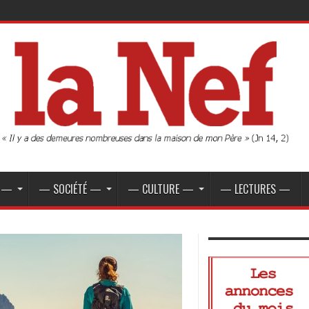
E —
— SOCIÉTÉ —
— CULTURE —
— LECTURES —