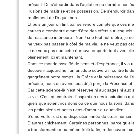
présent. De s’étourdir dans l’agitation ou derrière nos éc
illusions de maîtrise et de possession. De s’endurcir da
ronflement de l’à quoi bon…
Et puis un jour on finit par se rendre compte que ces mé
causes à combattre avant d’être des effets sur lesquels
de résistance intérieure : Non ! crie tout notre être, je 
ne veux pas passer à côté de ma vie, je ne veux pas cé
je ne veux pas que cette épreuve emporte tout avec elle. 
pleinement, ici et maintenant.
Dans ce monde assoiffé de sens et d’espérance, il y a un
découvrir aujourd’hui, un antidote souverain contre le 
gangrènent notre temps : la Grâce et la puissance de l’é
précède, nous en avons tous déjà perçu la Présence et l
Car cette science-là n’est réservée ni aux sages ni aux 
la-vie. C’est au con­traire l’inspiration des inspirations 
quels que soient nos dons ou ce que nous faisons, dans 
les petits biens et petits riens d’amour du quotidien.
S’émerveiller est une disposition innée du cœur humain.
D’autres chichement. Certaines personnes, parce qu’el
« transformante » ou même frôlé la fin, redécouvrent ce