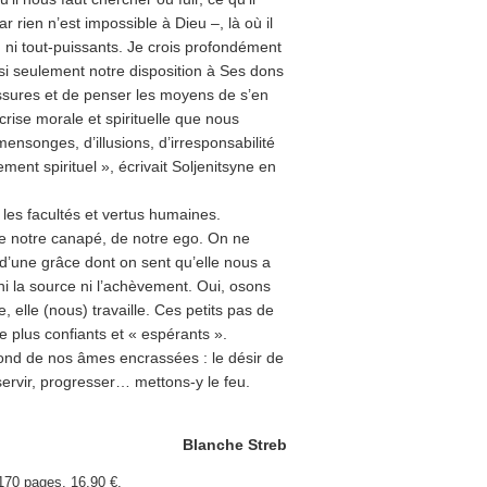
r rien n’est impossible à Dieu –, là où il
, ni tout-puissants. Je crois profondément
i seulement notre disposition à Ses dons
essures et de penser les moyens de s’en
crise morale et spirituelle que nous
mensonges, d’illusions, d’irresponsabilité
ent spirituel », écrivait Soljenitsyne en
les facultés et vertus humaines.
de notre canapé, de notre ego. On ne
d’une grâce dont on sent qu’elle nous a
i la source ni l’achèvement. Oui, osons
e, elle (nous) travaille. Ces petits pas de
 plus confiants et « espérants ».
 fond de nos âmes encrassées : le désir de
servir, progresser… mettons-y le feu.
Blanche Streb
170 pages, 16,90 €.