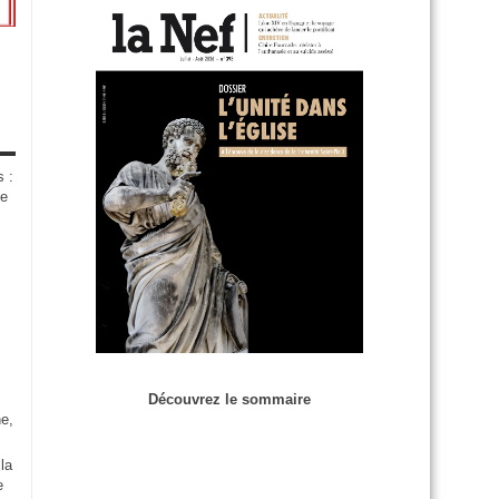
s :
de
Découvrez le sommaire
e,
la
e