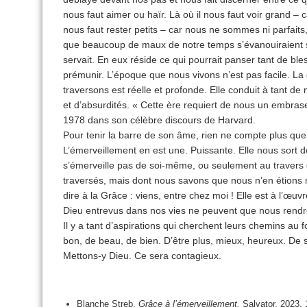
nous faut aimer ou haïr. Là où il nous faut voir grand – ca
nous faut rester petits – car nous ne sommes ni parfaits
que beaucoup de maux de notre temps s’évanouiraient s
servait. En eux réside ce qui pourrait panser tant de bl
prémunir. L’époque que nous vivons n’est pas facile. La 
traversons est réelle et profonde. Elle conduit à tant de 
et d’absurdités. « Cette ère requiert de nous un embrasem
1978 dans son célèbre discours de Harvard.
Pour tenir la barre de son âme, rien ne compte plus que 
L’émerveillement en est une. Puissante. Elle nous sort 
s’émerveille pas de soi-même, ou seulement au travers 
traversés, mais dont nous savons que nous n’en étions n
dire à la Grâce : viens, entre chez moi ! Elle est à l’œuvr
Dieu entrevus dans nos vies ne peuvent que nous rendre
Il y a tant d’aspirations qui cherchent leurs chemins au
bon, de beau, de bien. D’être plus, mieux, heureux. De 
Mettons-y Dieu. Ce sera contagieux.
Blanche Streb,
Grâce à l’émerveillement,
Salvator, 2023, 