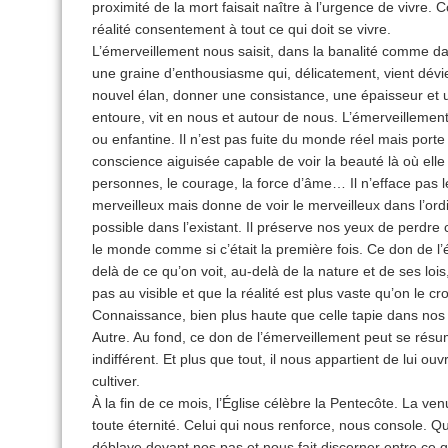
proximité de la mort faisait naître à l’urgence de vivre.
réalité consentement à tout ce qui doit se vivre.
L’émerveillement nous saisit, dans la banalité comme dan
une graine d’enthousiasme qui, délicatement, vient dévier
nouvel élan, donner une consistance, une épaisseur et 
entoure, vit en nous et autour de nous. L’émerveillement
ou enfantine. Il n’est pas fuite du monde réel mais porte 
conscience aiguisée capable de voir la beauté là où elle
personnes, le courage, la force d’âme… Il n’efface pas l
merveilleux mais donne de voir le merveilleux dans l’ordi
possible dans l’existant. Il préserve nos yeux de perdre 
le monde comme si c’était la première fois. Ce don de l
delà de ce qu’on voit, au-delà de la nature et de ses loi
pas au visible et que la réalité est plus vaste qu’on le cr
Connaissance, bien plus haute que celle tapie dans nos s
Autre. Au fond, ce don de l’émerveillement peut se résu
indifférent. Et plus que tout, il nous appartient de lui ouvr
cultiver.
À la fin de ce mois, l’Église célèbre la Pentecôte. La ve
toute éternité. Celui qui nous renforce, nous console. Qui 
déblaye devant nos pas et nous fait discerner entre ce qu’