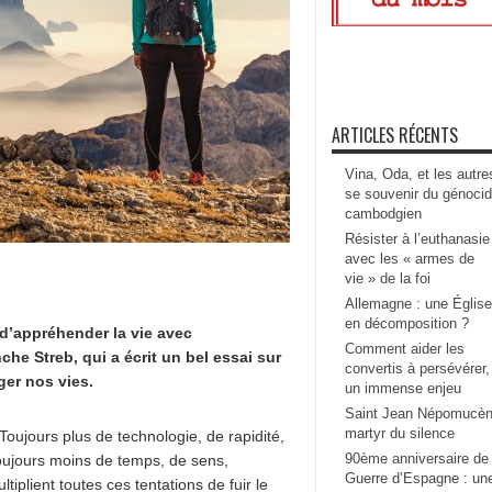
ARTICLES RÉCENTS
Vina, Oda, et les autre
se souvenir du génoci
cambodgien
Résister à l’euthanasie
avec les « armes de
vie » de la foi
Allemagne : une Église
en décomposition ?
d’appréhender la vie avec
Comment aider les
he Streb, qui a écrit un bel essai sur
convertis à persévérer,
ger nos vies.
un immense enjeu
Saint Jean Népomucèn
martyr du silence
Toujours plus de technologie, de rapidité,
90ème anniversaire de 
Toujours moins de temps, de sens,
Guerre d’Espagne : un
iplient toutes ces tentations de fuir le