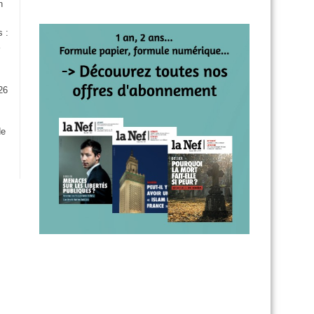
n
s :
26
:
de