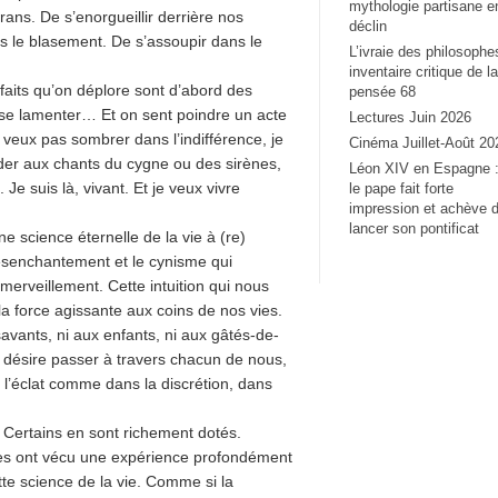
mythologie partisane e
rans. De s’enorgueillir derrière nos
déclin
ns le blasement. De s’assoupir dans le
L’ivraie des philosophe
inventaire critique de la
faits qu’on déplore sont d’abord des
pensée 68
 se lamenter… Et on sent poindre un acte
Lectures Juin 2026
ne veux pas sombrer dans l’indifférence, je
Cinéma Juillet-Août 20
der aux chants du cygne ou des sirènes,
Léon XIV en Espagne 
Je suis là, vivant. Et je veux vivre
le pape fait forte
impression et achève 
lancer son pontificat
e science éternelle de la vie à (re)
désenchantement et le cynisme qui
merveillement. Cette intuition qui nous
a force agissante aux coins de nos vies.
savants, ni aux enfants, ni aux gâtés-de-
qui désire passer à travers chacun de nous,
l’éclat comme dans la discrétion, dans
 Certains en sont richement dotés.
les ont vécu une expérience profondément
tte science de la vie. Comme si la