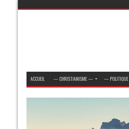
ACCUEIL
— CHRISTIANISME —
— POLITIQU