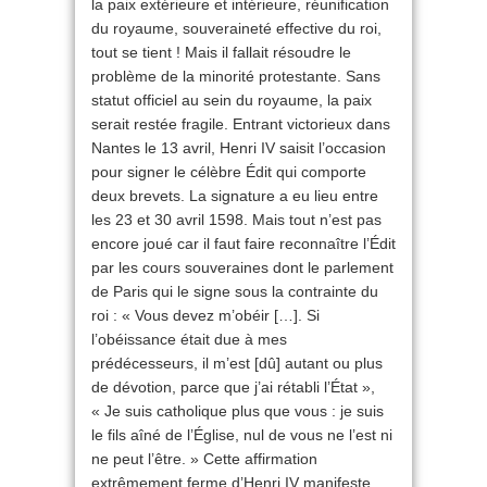
la paix extérieure et intérieure, réunification
du royaume, souveraineté effective du roi,
tout se tient ! Mais il fallait résoudre le
problème de la minorité protestante. Sans
statut officiel au sein du royaume, la paix
serait restée fragile. Entrant victorieux dans
Nantes le 13 avril, Henri IV saisit l’occasion
pour signer le célèbre Édit qui comporte
deux brevets. La signature a eu lieu entre
les 23 et 30 avril 1598. Mais tout n’est pas
encore joué car il faut faire reconnaître l’Édit
par les cours souveraines dont le parlement
de Paris qui le signe sous la contrainte du
roi : « Vous devez m’obéir […]. Si
l’obéissance était due à mes
prédécesseurs, il m’est [dû] autant ou plus
de dévotion, parce que j’ai rétabli l’État »,
« Je suis catholique plus que vous : je suis
le fils aîné de l’Église, nul de vous ne l’est ni
ne peut l’être. » Cette affirmation
extrêmement ferme d’Henri IV manifeste