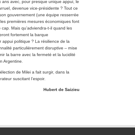
ux ans avec, pour presque unique appui, le
larruel, devenue vice-présidente ? Tout ce
de son gouvernement (une équipe resserrée
et les premières mesures économiques font
e cap. Mais qu’adviendra-t-il quand les
ueront fortement la barque
ppui politique ? La résilience de la
nalité particulièrement disruptive – mise
r la barre avec la fermeté et la lucidité
n Argentine.
élection de Milei a fait surgir, dans la
ateur suscitant l’espoir.
Hubert de Saizieu