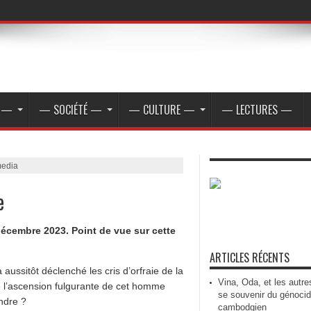
E —
— SOCIÉTÉ —
— CULTURE —
— LECTURES —
media
e
 décembre 2023. Point de vue sur cette
ARTICLES RÉCENTS
 aussitôt déclenché les cris d’orfraie de la
Vina, Oda, et les autre
 l’ascension fulgurante de cet homme
se souvenir du génoci
ndre ?
cambodgien