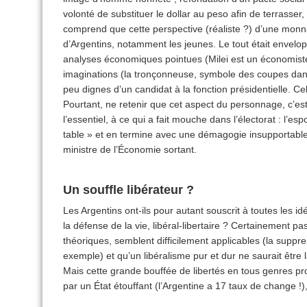
volonté de substituer le dollar au peso afin de terrasser, 
comprend que cette perspective (réaliste ?) d’une monna
d’Argentins, notamment les jeunes. Le tout était envel
analyses économiques pointues (Milei est un économiste 
imaginations (la tronçonneuse, symbole des coupes dan
peu dignes d’un candidat à la fonction présidentielle. Cel
Pourtant, ne retenir que cet aspect du personnage, c’est
l’essentiel, à ce qui a fait mouche dans l’électorat : l’es
table » et en termine avec une démagogie insupportable
ministre de l’Économie sortant.
Un souffle libérateur ?
Les Argentins ont-ils pour autant souscrit à toutes les i
la défense de la vie, libéral-libertaire ? Certainement pa
théoriques, semblent difficilement applicables (la suppr
exemple) et qu’un libéralisme pur et dur ne saurait être 
Mais cette grande bouffée de libertés en tous genres pr
par un État étouffant (l’Argentine a 17 taux de change !),