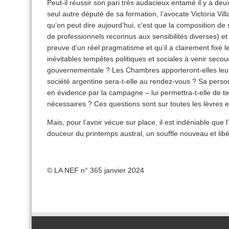
Peut-il réussir son pari très audacieux entamé il y a de
seul autre député de sa formation, l’avocate Victoria Vil
qu’on peut dire aujourd’hui, c’est que la composition 
de professionnels reconnus aux sensibilités diverses) 
preuve d’un réel pragmatisme et qu’il a clairement fixé l
inévitables tempêtes politiques et sociales à venir seco
gouvernementale ? Les Chambres apporteront-elles leur a
société argentine sera-t-elle au rendez-vous ? Sa person
en évidence par la campagne – lui permettra-t-elle de teni
nécessaires ? Ces questions sont sur toutes les lèvres e
Mais, pour l’avoir vécue sur place, il est indéniable que l’
douceur du printemps austral, un souffle nouveau et libér
© LA NEF n° 365 janvier 2024