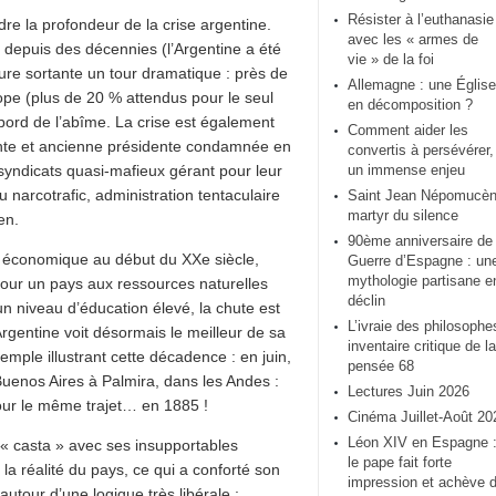
Résister à l’euthanasie
re la profondeur de la crise argentine.
avec les « armes de
e depuis des décennies (l’Argentine a été
vie » de la foi
ure sortante un tour dramatique : près de
Allemagne : une Église
alope (plus de 20 % attendus pour le seul
en décomposition ?
 bord de l’abîme. La crise est également
Comment aider les
rtante et ancienne présidente condamnée en
convertis à persévérer,
syndicats quasi-mafieux gérant pour leur
un immense enjeu
 narcotrafic, administration tentaculaire
Saint Jean Népomucèn
martyr du silence
en.
90ème anniversaire de 
ce économique au début du XXe siècle,
Guerre d’Espagne : un
mythologie partisane e
Pour un pays aux ressources naturelles
déclin
un niveau d’éducation élevé, la chute est
L’ivraie des philosophe
Argentine voit désormais le meilleur de sa
inventaire critique de la
emple illustrant cette décadence : en juin,
pensée 68
t Buenos Aires à Palmira, dans les Andes :
Lectures Juin 2026
our le même trajet… en 1885 !
Cinéma Juillet-Août 20
Léon XIV en Espagne 
a « casta » avec ses insupportables
le pape fait forte
a réalité du pays, ce qui a conforté son
impression et achève 
tour d’une logique très libérale ;