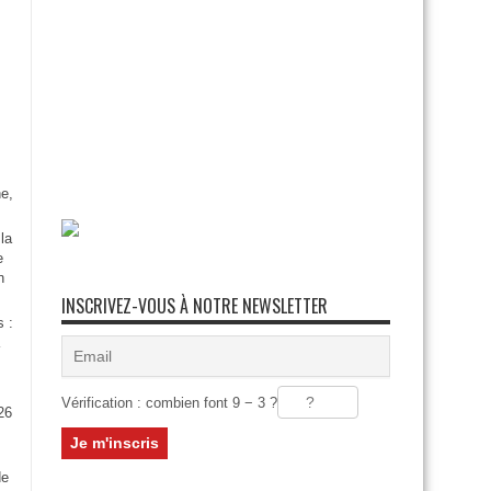
e,
la
e
n
INSCRIVEZ-VOUS À NOTRE NEWSLETTER
s :
Vérification : combien font 9 − 3 ?
26
:
de