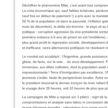
Déchiffrer le phénomène Milei, c’est avant tout comprend
La crise économique qui, sauf faibles éclaircies, perdur
neuf fois en défaut de paiement !) a pris avec la mandat
50 % de la population vit dans la pauvreté, l’inflation g
mois de décembre), la dette est énorme : le pays vit au
politique : corruption agressive (la vice-présidente so
première instance à 6 ans de prison en est l’emblème), 
plus grand profit la régression sociale, développement du
et inefficace, rares alternances politiques ne résolvant ri
Le constat est accablant : l’Argentine, grande puissan
glisse, de facto, sur la voie… du sous-développement. 
immenses, aux élites cultivées, dont la population avait 
impressionnante ! Terre d’immigration par excellence, l’
jeunesse s’exiler, faute de perspectives locales. Autre ex
le président réouvrait le dernier tronçon du train relian
le voyage dure 28 heures, soit 10 heures de plus que p
La campagne de Milei a reposé sur 3 piliers : rejet de l
compromissions et analyse sans tabou ni concession de l
image d’homme honnête ; refondation d’un pacte social au