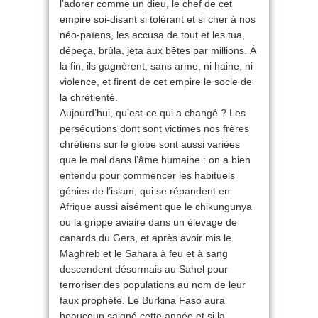
l’adorer comme un dieu, le chef de cet
empire soi-disant si tolérant et si cher à nos
néo-païens, les accusa de tout et les tua,
dépeça, brûla, jeta aux bêtes par millions. À
la fin, ils gagnèrent, sans arme, ni haine, ni
violence, et firent de cet empire le socle de
la chrétienté.
Aujourd’hui, qu’est-ce qui a changé ? Les
persécutions dont sont victimes nos frères
chrétiens sur le globe sont aussi variées
que le mal dans l’âme humaine : on a bien
entendu pour commencer les habituels
génies de l’islam, qui se répandent en
Afrique aussi aisément que le chikungunya
ou la grippe aviaire dans un élevage de
canards du Gers, et après avoir mis le
Maghreb et le Sahara à feu et à sang
descendent désormais au Sahel pour
terroriser des populations au nom de leur
faux prophète. Le Burkina Faso aura
beaucoup saigné cette année et si la