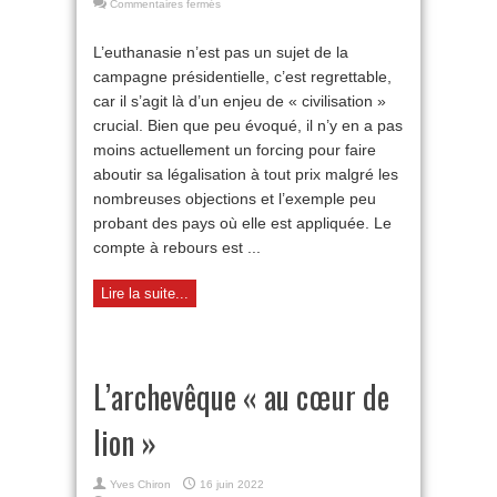
sur
Commentaires fermés
Les
enjeux
L’euthanasie n’est pas un sujet de la
de
campagne présidentielle, c’est regrettable,
l’euthanasie
car il s’agit là d’un enjeu de « civilisation »
crucial. Bien que peu évoqué, il n’y en a pas
moins actuellement un forcing pour faire
aboutir sa légalisation à tout prix malgré les
nombreuses objections et l’exemple peu
probant des pays où elle est appliquée. Le
compte à rebours est ...
Lire la suite...
L’archevêque « au cœur de
lion »
Yves Chiron
16 juin 2022