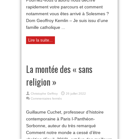
Pourriez-vous d’abord nous décrire
rapidement votre parcours et comment
notamment vous êtes arrivé à Solesmes ?
Dom Geoffroy Kemlin – Je suis issu d’une
famille catholique ...
Lire la suite...
La montée des « sans
religion »
Christophe Geffroy
26 juillet 2022
sur
Commentaires fermés
La
montée
Guillaume Cuchet, professeur d’histoire
des
contemporaine à Paris I-Panthéon-
« sans
religion »
Sorbonne, auteur du très remarqué
Comment notre monde a cessé d’être