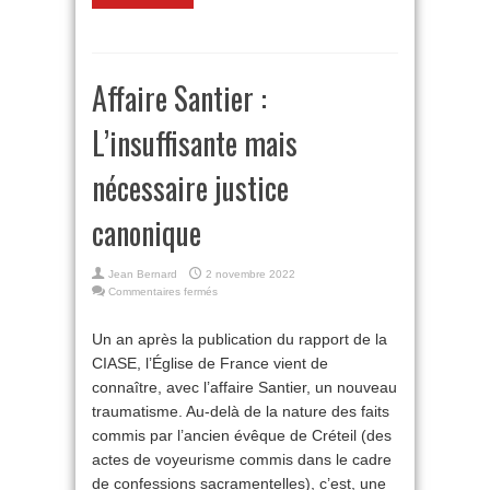
Affaire Santier :
L’insuffisante mais
nécessaire justice
canonique
Jean Bernard
2 novembre 2022
sur
Commentaires fermés
Affaire
Santier :
Un an après la publication du rapport de la
L’insuffisante
CIASE, l’Église de France vient de
mais
nécessaire
connaître, avec l’affaire Santier, un nouveau
justice
traumatisme. Au-delà de la nature des faits
canonique
commis par l’ancien évêque de Créteil (des
actes de voyeurisme commis dans le cadre
de confessions sacramentelles), c’est, une