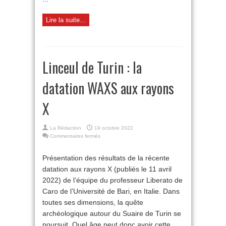
Lire la suite...
Linceul de Turin : la
datation WAXS aux rayons
X
La Rédaction
19 octobre 2022
sur
Commentaires fermés
Linceul
de
Présentation des résultats de la récente
Turin
datation aux rayons X (publiés le 11 avril
:
la
2022) de l’équipe du professeur Liberato de
datation
Caro de l’Université de Bari, en Italie. Dans
WAXS
aux
toutes ses dimensions, la quête
rayons
archéologique autour du Suaire de Turin se
X
poursuit. Quel âge peut donc avoir cette