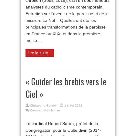
chrétien (Seuil, 2018), est l’un des meilleurs
analystes du catholicisme contemporain.
Entretien sur l’avenir de la paroisse et de la
mission. La Nef – Quelles ont été les
principales transformations de la paroisse
en France au XIXe et dans la première
moitié ...
Lire la suite...
« Guider les brebis vers le
Ciel »
Christophe Geffroy
1 juillet 2022
sur
Commentaires fermés
« Guider
les
Le cardinal Robert Sarah, préfet de la
brebis
Congrégation pour le Culte divin (2014-
vers
le