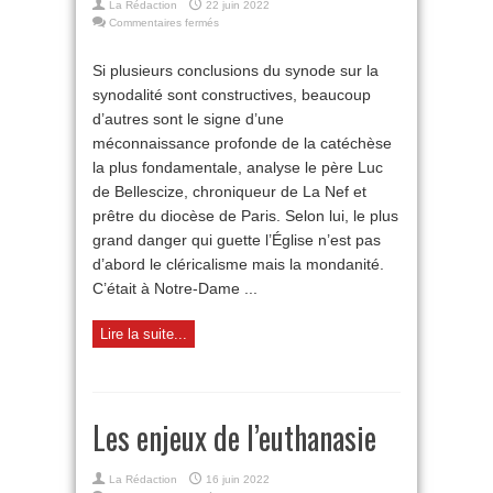
La Rédaction
22 juin 2022
sur
Commentaires fermés
Le
synode
Si plusieurs conclusions du synode sur la
en
synodalité sont constructives, beaucoup
France :
« Toute
d’autres sont le signe d’une
volonté
méconnaissance profonde de la catéchèse
d’aligner
l’Église
la plus fondamentale, analyse le père Luc
sur
de Bellescize, chroniqueur de La Nef et
le
prêtre du diocèse de Paris. Selon lui, le plus
monde
aggravera
grand danger qui guette l’Église n’est pas
sa
d’abord le cléricalisme mais la mondanité.
destruction »
C’était à Notre-Dame ...
Lire la suite...
Les enjeux de l’euthanasie
La Rédaction
16 juin 2022