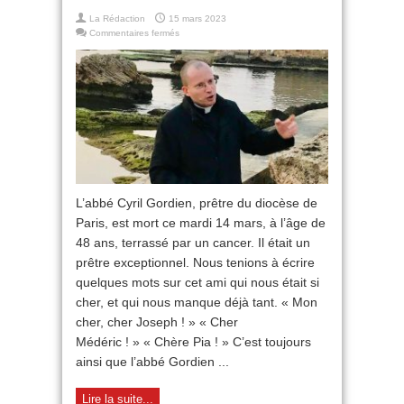
La Rédaction
15 mars 2023
sur
Commentaires fermés
Hommage
à
l’abbé
Gordien :
qu’il
était
grand
ce
petit
curé !
L’abbé Cyril Gordien, prêtre du diocèse de
Paris, est mort ce mardi 14 mars, à l’âge de
48 ans, terrassé par un cancer. Il était un
prêtre exceptionnel. Nous tenions à écrire
quelques mots sur cet ami qui nous était si
cher, et qui nous manque déjà tant. « Mon
cher, cher Joseph ! » « Cher
Médéric ! » « Chère Pia ! » C’est toujours
ainsi que l’abbé Gordien ...
Lire la suite...