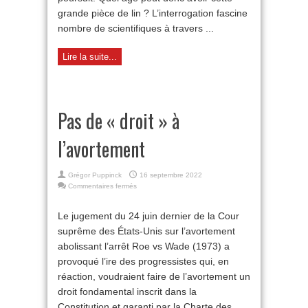
grande pièce de lin ? L’interrogation fascine
nombre de scientifiques à travers ...
Lire la suite...
Pas de « droit » à
l’avortement
Grégor Puppinck
16 septembre 2022
sur
Commentaires fermés
Pas
de
Le jugement du 24 juin dernier de la Cour
« droit »
suprême des États-Unis sur l’avortement
à
l’avortement
abolissant l’arrêt Roe vs Wade (1973) a
provoqué l’ire des progressistes qui, en
réaction, voudraient faire de l’avortement un
droit fondamental inscrit dans la
Constitution et garanti par la Charte des