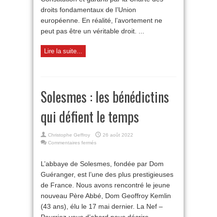
droits fondamentaux de l’Union
européenne. En réalité, l’avortement ne
peut pas être un véritable droit. ...
Lire la suite...
Solesmes : les bénédictins
qui défient le temps
Christophe Geffroy
26 août 2022
sur
Commentaires fermés
Solesmes
:
L’abbaye de Solesmes, fondée par Dom
les
Guéranger, est l’une des plus prestigieuses
bénédictins
qui
de France. Nous avons rencontré le jeune
défient
nouveau Père Abbé, Dom Geoffroy Kemlin
le
temps
(43 ans), élu le 17 mai dernier. La Nef –