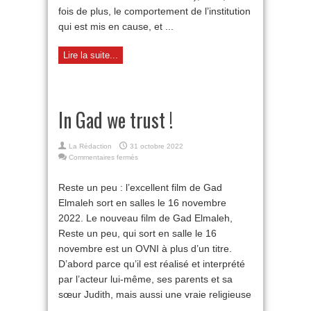
fois de plus, le comportement de l’institution
qui est mis en cause, et ...
Lire la suite...
In Gad we trust !
La Rédaction
31 octobre 2022
sur
Commentaires fermés
In
Gad
Reste un peu : l’excellent film de Gad
we
Elmaleh sort en salles le 16 novembre
trust
!
2022. Le nouveau film de Gad Elmaleh,
Reste un peu, qui sort en salle le 16
novembre est un OVNI à plus d’un titre.
D’abord parce qu’il est réalisé et interprété
par l’acteur lui-même, ses parents et sa
sœur Judith, mais aussi une vraie religieuse
...