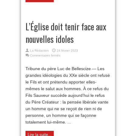
L’Église doit tenir face aux
nouvelles idoles
La Rédaction
24 février 2023
sur
Commentaires fermés
L’Église
doit
Tribune du père Luc de Bellescize — Les
tenir
grandes idéologies du XXe siècle ont refusé
face
aux
le Fils et ont prétendu apporter elles-
nouvelles
mêmes le salut aux hommes. À ce refus du
idoles
Fils Sauveur succède aujourd’hui le refus
du Père Créateur : la pensée libérale vante
un homme qui ne se reçoit de rien ni de
personne, un homme qui se façonne
totalement lui-même. ...
Lire la suite...