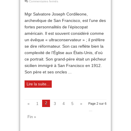
sur
Commentaires fermés
L’archevêque
« au
Mgr Salvatore Joseph Cordileone,
cœur
archevêque de San Francisco, est l’une des
de
lion »
fortes personnalités de l’épiscopat
américain. Il est souvent considéré comme
un évêque « ultraconservateur » ; il préfère
se dire réformateur. Son cas reflète bien la
complexité de l’Église aux États-Unis, d’où
ce portrait. Son grand-père était un pêcheur
sicilien immigré à San Francisco en 1912.
Son père et ses oncles ...
Lire la suite...
2
«
1
3
4
5
»
Page 2 sur 6
...
Fin »