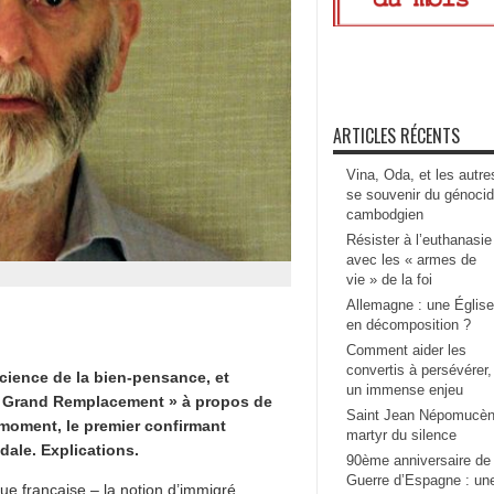
ARTICLES RÉCENTS
Vina, Oda, et les autre
se souvenir du génoci
cambodgien
Résister à l’euthanasie
avec les « armes de
vie » de la foi
Allemagne : une Église
en décomposition ?
Comment aider les
convertis à persévérer,
ience de la bien-pensance, et
un immense enjeu
« Grand Remplacement » à propos de
Saint Jean Népomucèn
moment, le premier confirmant
martyr du silence
ale. Explications.
90ème anniversaire de 
Guerre d’Espagne : un
e française – la notion d’immigré