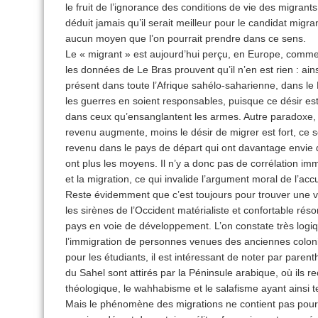
le fruit de l’ignorance des conditions de vie des migrant
déduit jamais qu’il serait meilleur pour le candidat migr
aucun moyen que l’on pourrait prendre dans ce sens.
Le « migrant » est aujourd’hui perçu, en Europe, comme l
les données de Le Bras prouvent qu’il n’en est rien : ainsi
présent dans toute l’Afrique sahélo-saharienne, dans le
les guerres en soient responsables, puisque ce désir est
dans ceux qu’ensanglantent les armes. Autre paradoxe,
revenu augmente, moins le désir de migrer est fort, ce 
revenu dans le pays de départ qui ont davantage envie 
ont plus les moyens. Il n’y a donc pas de corrélation i
et la migration, ce qui invalide l’argument moral de l’accu
Reste évidemment que c’est toujours pour trouver une v
les sirènes de l’Occident matérialiste et confortable rés
pays en voie de développement. L’on constate très logi
l’immigration de personnes venues des anciennes coloni
pour les étudiants, il est intéressant de noter par pare
du Sahel sont attirés par la Péninsule arabique, où ils
théologique, le wahhabisme et le salafisme ayant ainsi 
Mais le phénomène des migrations ne contient pas pour n