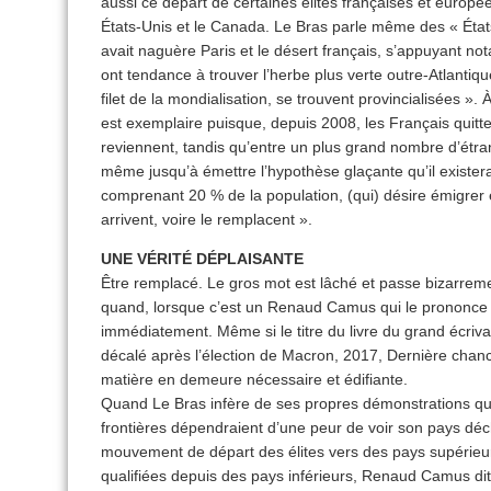
aussi ce départ de certaines élites françaises et europ
États-Unis et le Canada. Le Bras parle même des « État
avait naguère Paris et le désert français, s’appuyant n
ont tendance à trouver l’herbe plus verte outre-Atlantique
filet de la mondialisation, se trouvent provincialisées ». À
est exemplaire puisque, depuis 2008, les Français quitte
reviennent, tandis qu’entre un plus grand nombre d’étra
même jusqu’à émettre l’hypothèse glaçante qu’il existera
comprenant 20 % de la population, (qui) désire émigrer
arrivent, voire le remplacent ».
UNE VÉRITÉ DÉPLAISANTE
Être remplacé. Le gros mot est lâché et passe bizarrem
quand, lorsque c’est un Renaud Camus qui le prononce et
immédiatement. Même si le titre du livre du grand écrivai
décalé après l’élection de Macron, 2017, Dernière chan
matière en demeure nécessaire et édifiante.
Quand Le Bras infère de ses propres démonstrations que 
frontières dépendraient d’une peur de voir son pays d
mouvement de départ des élites vers des pays supérieurs
qualifiées depuis des pays inférieurs, Renaud Camus dit, l