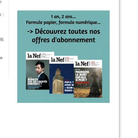
n
s :
26
:
de