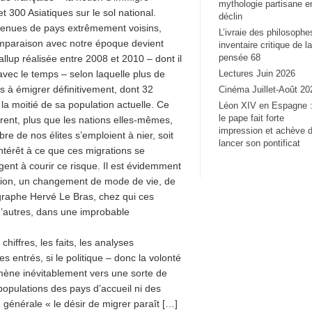
mythologie partisane e
 300 Asiatiques sur le sol national.
déclin
 venues de pays extrêmement voisins,
L’ivraie des philosophe
comparaison avec notre époque devient
inventaire critique de la
pensée 68
Gallup réalisée entre 2008 et 2010 – dont il
Lectures Juin 2026
 avec le temps – selon laquelle plus de
 à émigrer définitivement, dont 32
Cinéma Juillet-Août 20
e la moitié de sa population actuelle. Ce
Léon XIV en Espagne 
le pape fait forte
urent, plus que les nations elles-mêmes,
impression et achève 
bre de nos élites s’emploient à nier, soit
lancer son pontificat
intérêt à ce que ces migrations se
ent à courir ce risque. Il est évidemment
ation, un changement de mode de vie, de
ographe Hervé Le Bras, chez qui ces
d’autres, dans une improbable
hiffres, les faits, les analyses
entrés, si le politique – donc la volonté
 mène inévitablement vers une sorte de
 populations des pays d’accueil ni des
 générale « le désir de migrer paraît […]