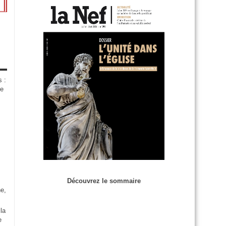
s :
de
Découvrez le sommaire
e,
la
e