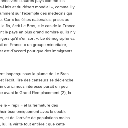
éennes vers d’autres pays comme les
s-Unis et du désert mondial », comme il y
otamment sur l’exemple des médecins qui
. Car « les élites nationales, prises au
 la fin, écrit Le Bras, « le cas de la France
nt le pays en plus grand nombre qu’ils n’y
ngers qu’il n’en sort ». Le démographe va
it en France « un groupe minoritaire,
 et est d’accord pour que des immigrants
ent inaperçu sous la plume de Le Bras
 l’écrit, l’ire des censeurs se déclenche
n qui ici nous intéresse paraît un peu
ce avant le Grand Remplacement (2), la
le « repli » et la fermeture des
échoir économiquement avec le double
, et de l’arrivée de populations moins
ui, la vérité tout entière : que cette