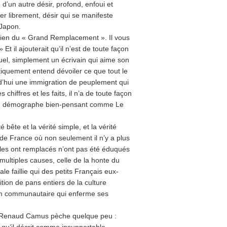
d’un autre désir, profond, enfoui et
er librement, désir qui se manifeste
 Japon.
icien du « Grand Remplacement ». Il vous
 Et il ajouterait qu’il n’est de toute façon
ctuel, simplement un écrivain qui aime son
iotiquement entend dévoiler ce que tout le
rd’hui une immigration de peuplement qui
iffres et les faits, il n’a de toute façon
, un démographe bien-pensant comme Le
 bête et la vérité simple, et la vérité
 de France où non seulement il n’y a plus
 les ont remplacés n’ont pas été éduqués
 multiples causes, celle de la honte du
le faillie qui des petits Français eux-
ition de pans entiers de la culture
slam communautaire qui enferme ses
 de Renaud Camus pèche quelque peu :
n qu’il décrit comme insupportable.