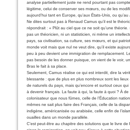
analyse partiellement juste ne rend pourtant pas compte 
légitime, celui de conserver ses mœurs, ou de les modifi
aujourd’hui tant en Europe, qu’aux États-Unis, ou qu’au
Ne dites surtout pas à Renaud Camus qu’il est le théor
répondrait : « Plût au ciel que ce ne soit qu’une théorie. »
pas un théoricien, ni un statisticien, ni même un intelle
pays, sa civilisation, sa culture, ses mœurs, et qui patr
monde voit mais que nul ne veut dire, qu’il existe aujou
peu à peu devient une immigration de remplacement. Les ch
pas besoin de les donner puisque, on vient de le voir
Bras le fait à sa place.
Seulement, Camus réalise ce qui est interdit, dire la vérité
blessante : que de plus en plus nombreux sont les lieux
de naturels du pays, mais qu’encore et surtout ceux qui
à devenir français. La faute à qui, la faute à quoi ? À de
colonisateur que nous fûmes, celle de l’Éducation nationa
mêmes ne sait plus faire des Français, celle de la dispar
indigène, américanisée ou arabisée, celle enfin de l’i
ouailles dans un monde parallèle.
C’est peut-être au chapitre des solutions que le livre
sinon la remigration, on voit peu d’issue à cette situatio