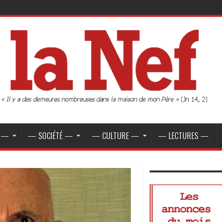
E —
— SOCIÉTÉ —
— CULTURE —
— LECTURES —