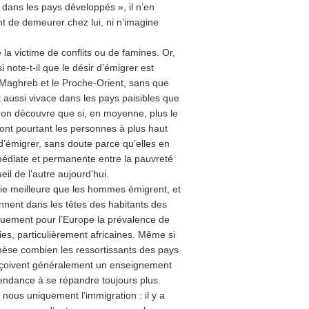
s dans les pays développés », il n’en
ant de demeurer chez lui, ni n’imagine
a victime de conflits ou de famines. Or,
 note-t-il que le désir d’émigrer est
 Maghreb et le Proche-Orient, sans que
 aussi vivace dans les pays paisibles que
 on découvre que si, en moyenne, plus le
sont pourtant les personnes à plus haut
d’émigrer, sans doute parce qu’elles en
mmédiate et permanente entre la pauvreté
eil de l’autre aujourd’hui.
ie meilleure que les hommes émigrent, et
onnent dans les têtes des habitants des
quement pour l’Europe la prévalence de
es, particulièrement africaines. Même si
nthèse combien les ressortissants des pays
 reçoivent généralement un enseignement
tendance à se répandre toujours plus.
ous uniquement l’immigration : il y a