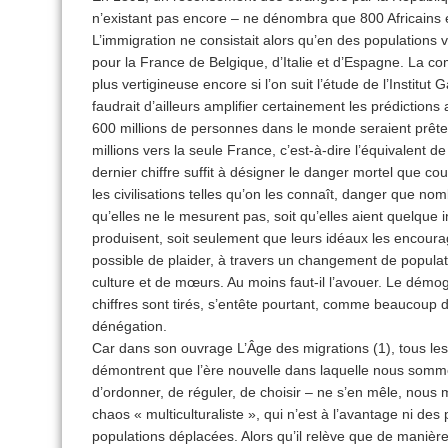
n’existant pas encore – ne dénombra que 800 Africains et
L’immigration ne consistait alors qu’en des populations
pour la France de Belgique, d’Italie et d’Espagne. La 
plus vertigineuse encore si l’on suit l’étude de l’Institut 
faudrait d’ailleurs amplifier certainement les prédictions
600 millions de personnes dans le monde seraient prêtes
millions vers la seule France, c’est-à-dire l’équivalent d
dernier chiffre suffit à désigner le danger mortel que co
les civilisations telles qu’on les connaît, danger que nom
qu’elles ne le mesurent pas, soit qu’elles aient quelque 
produisent, soit seulement que leurs idéaux les encourag
possible de plaider, à travers un changement de popul
culture et de mœurs. Au moins faut-il l’avouer. Le dém
chiffres sont tirés, s’entête pourtant, comme beaucoup 
dénégation.
Car dans son ouvrage L’Âge des migrations (1), tous les c
démontrent que l’ère nouvelle dans laquelle nous sommes 
d’ordonner, de réguler, de choisir – ne s’en mêle, nous
chaos « multiculturaliste », qui n’est à l’avantage ni des
populations déplacées. Alors qu’il relève que de manière