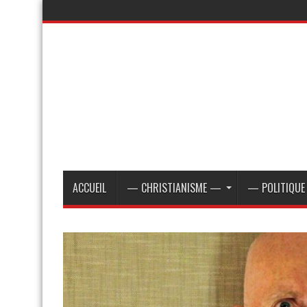
ACCUEIL
— CHRISTIANISME —
— POLITIQU