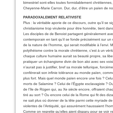
bimestriel sont-elles toutes formidablement chrétiennes,
Cheyenne-Marie Carron. Dur, dur, d’être un païen de no
PARADOXALEMENT RELATIVISTE
Plus : la véritable aporie de ce discours, outre qu’il se 
christianisme trop virulente pour être honnête, tient dans 
Les disciples de de Benoist partagent généralement ave
contemporain en tant qu’il se fonde précisément sur un
de la nature de l’homme, qui serait modifiable à l’envi. Mai
polythéisme contre la morale chrétienne, c’est à un véritab
chaque culture humaine aurait sa beauté propre, sa liber
pratiquer un échangisme divin de bon aloi avec ses voisi
n’aurait pas à justifier, bref sa morale tellurique, forcém
conférerait son infinie tolérance au monde païen, comm
plus fort. Mais quel monde païen encore une fois ? Cel
morts de Salamine ? Celui de l’Égypte esclavagiste ? O
de l’île de Rügen qui, au Xe siècle encore, offraient ch
tiré au sort ? Ou encore celui de la Rome qui fit des diz
ne sait plus où donner de la tête parmi cette myriade de
violentes de l’Antiquité, qui assurément haussaient l’hom
Comme on regrette qu’elles aient disparu pour se voir r