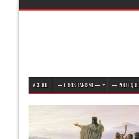
ACCUEIL
— CHRISTIANISME —
— POLITIQU