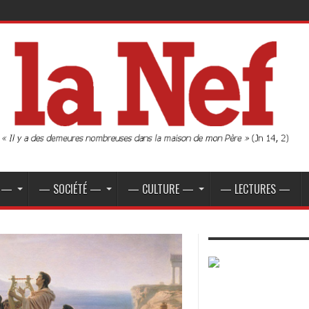
E —
— SOCIÉTÉ —
— CULTURE —
— LECTURES —