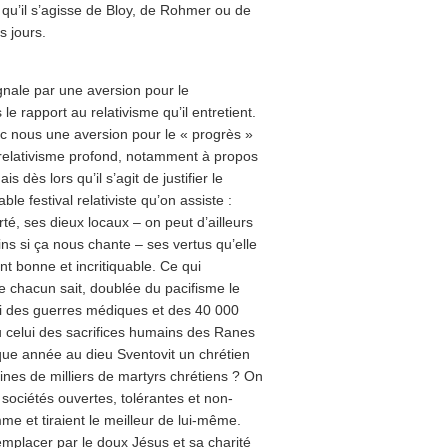
 qu’il s’agisse de Bloy, de Rohmer ou de
s jours.
signale par une aversion pour le
le rapport au relativisme qu’il entretient.
c nous une aversion pour le « progrès »
 relativisme profond, notamment à propos
s dès lors qu’il s’agit de justifier le
le festival relativiste qu’on assiste :
té, ses dieux locaux – on peut d’ailleurs
ns si ça nous chante – ses vertus qu’elle
ent bonne et incritiquable. Ce qui
e chacun sait, doublée du pacifisme le
ui des guerres médiques et des 40 000
u celui des sacrifices humains des Ranes
aque année au dieu Sventovit un chrétien
aines de milliers de martyrs chrétiens ? On
 sociétés ouvertes, tolérantes et non-
me et tiraient le meilleur de lui-même.
emplacer par le doux Jésus et sa charité