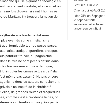
hilosophe qui, se piquant de théologie en
Lectures Juin 2026
, est décidément idéaliste, et à ce sujet on
Cinéma Juillet-Août 20
haine fois d’ouvrir, si saint Thomas est
Léon XIV en Espagne 
 de Maritain, il y trouvera la notion de
le pape fait forte
impression et achève 
lancer son pontificat
e polythéiste aux fondamentalismes »
 plus éventés sur le christianisme
ait quel formidable tour de passe-passe,
se, aristocratique, guerrière, érotique,
vous pourriez trouver, du paganisme
ns le titre ne sont jamais définis dans
r le christianisme en prétextant que,
ui imputer les crimes actuels de l’islam,
e, n’est même pas assumé. Notons encore
u paganisme dont les auteurs se réclament,
ivois plus inspiré de la chrétienté
villes, de grandes routes et d’aqueducs
smes, comme c’est à l’évidence le cas, on
références culturelles convoquées par le