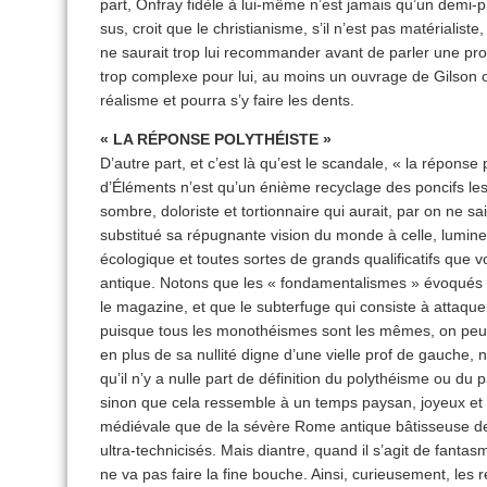
part, Onfray fidèle à lui-même n’est jamais qu’un demi-p
sus, croit que le christianisme, s’il n’est pas matérialiste
ne saurait trop lui recommander avant de parler une proc
trop complexe pour lui, au moins un ouvrage de Gilson ou
réalisme et pourra s’y faire les dents.
« LA RÉPONSE POLYTHÉISTE »
D’autre part, et c’est là qu’est le scandale, « la répons
d’Éléments n’est qu’un énième recyclage des poncifs les
sombre, doloriste et tortionnaire qui aurait, par on ne s
substitué sa répugnante vision du monde à celle, lumineu
écologique et toutes sortes de grands qualificatifs que 
antique. Notons que les « fondamentalismes » évoqués da
le magazine, et que le subterfuge qui consiste à attaque
puisque tous les monothéismes sont les mêmes, on peut l
en plus de sa nullité digne d’une vielle prof de gauch
qu’il n’y a nulle part de définition du polythéisme ou d
sinon que cela ressemble à un temps paysan, joyeux et gr
médiévale que de la sévère Rome antique bâtisseuse de 
ultra-technicisés. Mais diantre, quand il s’agit de fanta
ne va pas faire la fine bouche. Ainsi, curieusement, les 