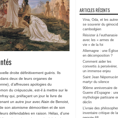
ARTICLES RÉCENTS
Vina, Oda, et les autre
se souvenir du génoci
cambodgien
Résister à l’euthanasie
avec les « armes de
vie » de la foi
Allemagne : une Église
en décomposition ?
entés
Comment aider les
convertis à persévérer,
un immense enjeu
lle droite définitivement guéris. Ils
Saint Jean Népomucèn
p dans deux de leurs organes de
martyr du silence
éenne), d’affreuses apologies du
90ème anniversaire de 
on du crépuscule, est-il à mettre sur le
Guerre d’Espagne : un
fray qui, préfaçant un jour le livre de
mythologie partisane e
tenant un autre jour avec Alain de Benoist,
déclin
e de son atomisme démocritien et de son
L’ivraie des philosophe
inventaire critique de la
lleurs défendables en raison. Hélas, d’une
pensée 68