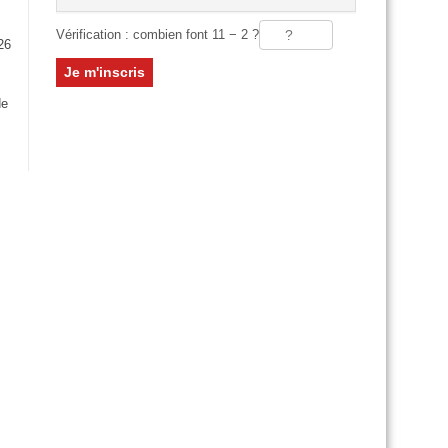
Vérification : combien font 11 − 2 ?
26
:
de