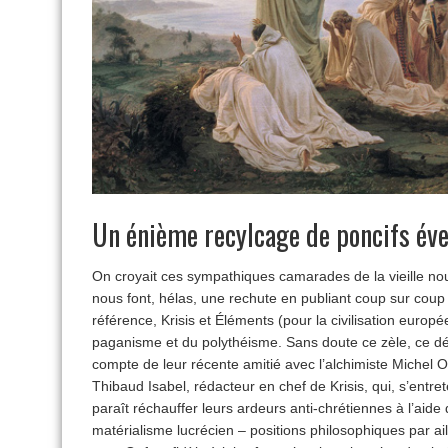
Un énième recylcage de poncifs év
On croyait ces sympathiques camarades de la vieille nouve
nous font, hélas, une rechute en publiant coup sur cou
référence, Krisis et Éléments (pour la civilisation europ
paganisme et du polythéisme. Sans doute ce zèle, ce dém
compte de leur récente amitié avec l’alchimiste Michel On
Thibaud Isabel, rédacteur en chef de Krisis, qui, s’entre
paraît réchauffer leurs ardeurs anti-chrétiennes à l’aid
matérialisme lucrécien – positions philosophiques par ai