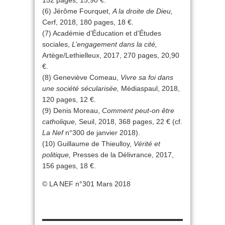
152 pages, 15,90 €.
(6) Jérôme Fourquet,
A la droite de Dieu,
Cerf, 2018, 180 pages, 18 €.
(7) Académie d’Éducation et d’Études
sociales,
L’engagement dans la cité,
Artège/Lethielleux, 2017, 270 pages, 20,90
€.
(8) Geneviève Comeau,
Vivre sa foi dans
une société sécularisée,
Médiaspaul, 2018,
120 pages, 12 €.
(9) Denis Moreau,
Comment peut-on être
catholique,
Seuil, 2018, 368 pages, 22 € (cf.
La Nef
n°300 de janvier 2018).
(10) Guillaume de Thieulloy,
Vérité et
politique,
Presses de la Délivrance, 2017,
156 pages, 18 €.
© LA NEF n°301 Mars 2018