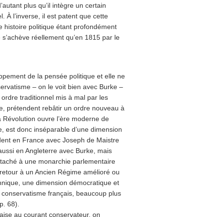
utant plus qu’il intègre un certain
À l’inverse, il est patent que cette
 histoire politique étant profondément
s’achève réellement qu’en 1815 par le
ppement de la pensée politique et elle ne
nservatisme – on le voit bien avec Burke –
 ordre traditionnel mis à mal par les
te, prétendent rebâtir un ordre nouveau à
 la Révolution ouvre l’ère moderne de
le, est donc inséparable d’une dimension
ident en France avec Joseph de Maistre
aussi en Angleterre avec Burke, mais
attaché à une monarchie parlementaire
retour à un Ancien Régime amélioré ou
itannique, une dimension démocratique et
 le conservatisme français, beaucoup plus
p. 68).
çaise au courant conservateur, on