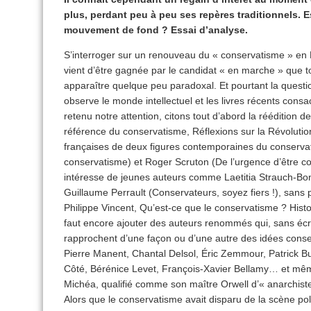
plus, perdant peu à peu ses repères traditionnels.
mouvement de fond ? Essai d’analyse.
S’interroger sur un renouveau du « conservatisme » en Fr
vient d’être gagnée par le candidat « en marche » que 
apparaître quelque peu paradoxal. Et pourtant la questi
observe le monde intellectuel et les livres récents cons
retenu notre attention, citons tout d’abord la réédition 
référence du conservatisme, Réflexions sur la Révolution
françaises de deux figures contemporaines du conserva
conservatisme) et Roger Scruton (De l’urgence d’être con
intéresse de jeunes auteurs comme Laetitia Strauch-Bon
Guillaume Perrault (Conservateurs, soyez fiers !), sans p
Philippe Vincent, Qu’est-ce que le conservatisme ? Histoire
faut encore ajouter des auteurs renommés qui, sans écri
rapprochent d’une façon ou d’une autre des idées conser
Pierre Manent, Chantal Delsol, Éric Zemmour, Patrick Bui
Côté, Bérénice Levet, François-Xavier Bellamy… et mê
Michéa, qualifié comme son maître Orwell d’« anarchist
Alors que le conservatisme avait disparu de la scène polit