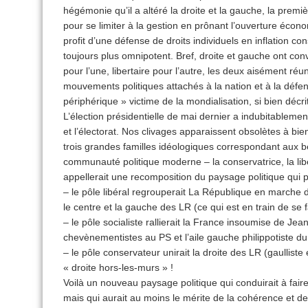
hégémonie qu’il a altéré la droite et la gauche, la premi
pour se limiter à la gestion en prônant l’ouverture écon
profit d’une défense de droits individuels en inflation co
toujours plus omnipotent. Bref, droite et gauche ont co
pour l’une, libertaire pour l’autre, les deux aisément ré
mouvements politiques attachés à la nation et à la défe
périphérique » victime de la mondialisation, si bien décri
L’élection présidentielle de mai dernier a indubitablement
et l’électorat. Nos clivages apparaissent obsolètes à bien
trois grandes familles idéologiques correspondant aux 
communauté politique moderne – la conservatrice, la libéra
appellerait une recomposition du paysage politique qui p
– le pôle libéral regrouperait La République en marche
le centre et la gauche des LR (ce qui est en train de se fa
– le pôle socialiste rallierait la France insoumise de Je
chevènementistes au PS et l’aile gauche philippotiste du
– le pôle conservateur unirait la droite des LR (gaulliste
« droite hors-les-murs » !
Voilà un nouveau paysage politique qui conduirait à faire
mais qui aurait au moins le mérite de la cohérence et de l