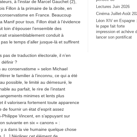
teurs, à l’instar de Marcel Gauchet (2),
Lectures Juin 2026
s Fillon à la primaire de la droite, en
Cinéma Juillet-Août 20
u conservatisme en France. Beaucoup
Léon XIV en Espagne 
 Manif pour tous. Fillon était à l’évidence
le pape fait forte
ait loin d’épouser l’ensemble des
impression et achève 
urait vraisemblablement conduit à
lancer son pontificat
pas le temps d’aller jusque-là et suffirent
 pas de traduction électorale, il n’en
définir ?
 au conservatisme » selon Michael
rer le familier à l’inconnu, ce qui a été
 au possible, le limité au démesuré, le
ble au parfait, le rire de l’instant
 changements minimes et lents plus
t il valorisera fortement toute apparence
e de fournir un état d’esprit assez
n-Philippe Vincent, en s’appuyant sur
on suivante en six « canons » :
Il y a dans la vie humaine quelque chose
in. […] Négliger cet élément de