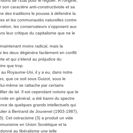
ons de l’État pour le réguler. À l’origine,
son caractère anti-constructiviste et sa
me des traditions le pousse à défendre la
ires et les communautés naturelles contre
e Bénéton, les conservateurs s’opposent aux
s leur critique du capitalisme que ne le
maintenant moins radical, mais la
e les deux dégénère facilement en conflit
orte et qui s’étend au préjudice du
tre que trop.
 au Royaume-Uni, il y a eu, dans notre
es, que ce soit sous Guizot, sous le
 lui-même se rattache par certains
fier de tel. Il est cependant notoire que le
oite en général, a été banni du spectre
ence de quelques grands intellectuels qui
iculier à Bertrand de Jouvenel (1903-1987),
. Cet ostracisme (3) a produit un vide
communisme en Union Soviétique et la
 donné au libéralisme une telle