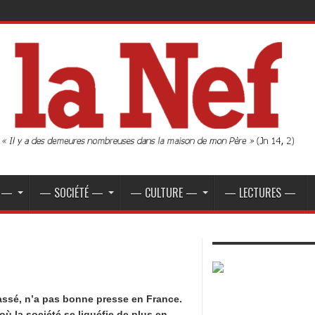
E —
— SOCIÉTÉ —
— CULTURE —
— LECTURES —
assé, n’a pas bonne presse en France.
ù la société se liquéfie de plus en