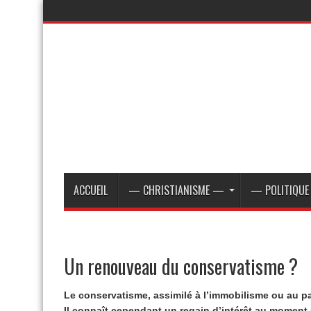
ACCUEIL
— CHRISTIANISME —
— POLITIQU
Un renouveau du conservatisme ?
Le conservatisme, assimilé à l’immobilisme ou au p
Il connaît cependant un regain d’intérêt au moment o