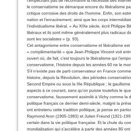
l’empêchant pas de reconnaître la nécessité des interventi
le conservatisme se démarque encore du libéralisme par 
critique corrosive des droits de l’homme. Enfin, son esti
nation et l’enracinement, ainsi que les corps intermédia
l’individualisme libéral. « Au XIXe siècle, écrit Philipp
libéraux et ils sont même généralement plus radicaux dan
sont les socialistes » (p. 93).
Cet antagonisme entre conservatisme et libéralisme est 
« complémentarité » que Jean-Philippe Vincent voit entr
ouvert où, de fait, c’est toujours le libéralisme qui l’emp
conservatisme, l’histoire depuis les années 60 ne le mon
S’il n’existe pas de parti conservateur en France comme
histoire, depuis la Révolution, des périodes conservatric
Second Empire ou sous la IIIe République ; le gaullisme
aspects à ce courant, sans qu’on puisse toutefois le quali
conservatisme, faussement assimilé à Vichy comme la dr
politique français ce dernier demi-siècle, malgré la prés
ont entretenu cette tradition politique, je pense en part
Raymond Aron (1905-1983) et Julien Freund (1921-1993)
certain dans la vie politique française. Et la chute du 
mondialisation qui s’accélère à partir des années 80 ont