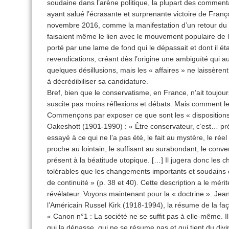
soudaine dans l’arène politique, la plupart des commenta
ayant salué l’écrasante et surprenante victoire de Françoi
novembre 2016, comme la manifestation d’un retour d
faisaient même le lien avec le mouvement populaire de la
porté par une lame de fond qui le dépassait et dont il ét
revendications, créant dès l’origine une ambiguïté qui a
quelques désillusions, mais les « affaires » ne laissèrent 
à décrédibiliser sa candidature.
Bref, bien que le conservatisme, en France, n’ait toujours
suscite pas moins réflexions et débats. Mais comment le 
Commençons par exposer ce que sont les « dispositions
Oakeshott (1901-1990) : « Être conservateur, c’est… préfé
essayé à ce qui ne l’a pas été, le fait au mystère, le réel
proche au lointain, le suffisant au surabondant, le convena
présent à la béatitude utopique. […] Il jugera donc les
tolérables que les changements importants et soudains e
de continuité » (p. 38 et 40). Cette description a le mérit
révélateur. Voyons maintenant pour la « doctrine ». Jea
l’Américain Russel Kirk (1918-1994), la résume de la faç
« Canon n°1 : La société ne se suffit pas à elle-même. 
qui la dépasse, qui ne se résume pas et qui tient du div