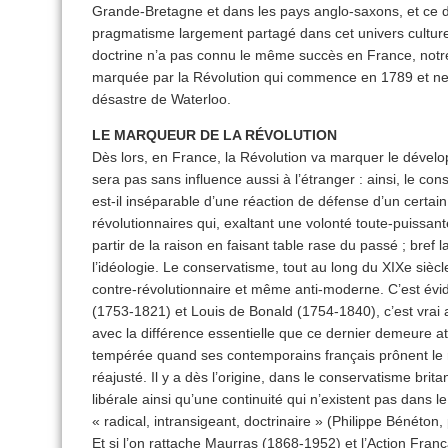
Grande-Bretagne et dans les pays anglo-saxons, et ce d’a
pragmatisme largement partagé dans cet univers culturel. 
doctrine n’a pas connu le même succès en France, notre
marquée par la Révolution qui commence en 1789 et ne 
désastre de Waterloo.
LE MARQUEUR DE LA RÉVOLUTION
Dès lors, en France, la Révolution va marquer le dévelo
sera pas sans influence aussi à l’étranger : ainsi, le co
est-il inséparable d’une réaction de défense d’un certain
révolutionnaires qui, exaltant une volonté toute-puissan
partir de la raison en faisant table rase du passé ; bref
l’idéologie. Le conservatisme, tout au long du XIXe sièc
contre-révolutionnaire et même anti-moderne. C’est év
(1753-1821) et Louis de Bonald (1754-1840), c’est vrai 
avec la différence essentielle que ce dernier demeure 
tempérée quand ses contemporains français prônent le 
réajusté. Il y a dès l’origine, dans le conservatisme br
libérale ainsi qu’une continuité qui n’existent pas dans
« radical, intransigeant, doctrinaire » (Philippe Bénéton, 
Et si l’on rattache Maurras (1868-1952) et l’Action Fran