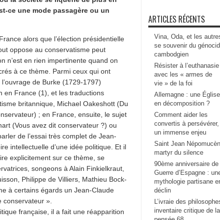
 Est-ce une mode passagère ou un
ARTICLES RÉCENTS
Vina, Oda, et les autre
ance alors que l’élection présidentielle
se souvenir du génoci
tout oppose au conservatisme peut
cambodgien
on n’est en rien impertinente quand on
Résister à l’euthanasie
acrés à ce thème. Parmi ceux qui ont
avec les « armes de
de l’ouvrage de Burke (1729-1797)
vie » de la foi
 en France (1), et les traductions
Allemagne : une Église
tisme britannique, Michael Oakeshott (Du
en décomposition ?
servateur) ; en France, ensuite, le sujet
Comment aider les
convertis à persévérer,
art (Vous avez dit conservateur ?) ou
un immense enjeu
arler de l’essai très complet de Jean-
Saint Jean Népomucèn
 intellectuelle d’une idée politique. Et il
martyr du silence
re explicitement sur ce thème, se
90ème anniversaire de 
vatrices, songeons à Alain Finkielkraut,
Guerre d’Espagne : un
sson, Philippe de Villiers, Mathieu Bock-
mythologie partisane e
me à certains égards un Jean-Claude
déclin
e conservateur ».
L’ivraie des philosophe
inventaire critique de la
ique française, il a fait une réapparition
pensée 68