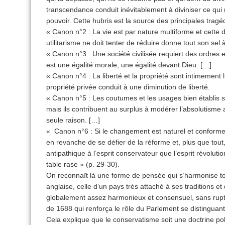
transcendance conduit inévitablement à diviniser ce qui 
pouvoir. Cette hubris est la source des principales tragé
« Canon n°2 : La vie est par nature multiforme et cette 
utilitarisme ne doit tenter de réduire donne tout son sel 
« Canon n°3 : Une société civilisée requiert des ordres et
est une égalité morale, une égalité devant Dieu. […]
« Canon n°4 : La liberté et la propriété sont intimement li
propriété privée conduit à une diminution de liberté.
« Canon n°5 : Les coutumes et les usages bien établi
mais ils contribuent au surplus à modérer l’absolutisme
seule raison. […]
« Canon n°6 : Si le changement est naturel et conforme 
en revanche de se défier de la réforme et, plus que tout, d
antipathique à l’esprit conservateur que l’esprit révolutio
table rase » (p. 29-30).
On reconnaît là une forme de pensée qui s’harmonise tou
anglaise, celle d’un pays très attaché à ses traditions 
globalement assez harmonieux et consensuel, sans ruptu
de 1688 qui renforça le rôle du Parlement se distinguan
Cela explique que le conservatisme soit une doctrine pol