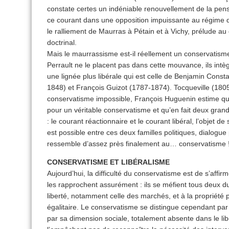
constate certes un indéniable renouvellement de la pe
ce courant dans une opposition impuissante au régime 
le ralliement de Maurras à Pétain et à Vichy, prélude au
doctrinal.
Mais le maurrassisme est-il réellement un conservatism
Perrault ne le placent pas dans cette mouvance, ils int
une lignée plus libérale qui est celle de Benjamin Cons
1848) et François Guizot (1787-1874). Tocqueville (1805
conservatisme impossible, François Huguenin estime qu’
pour un véritable conservatisme et qu’en fait deux grande
: le courant réactionnaire et le courant libéral, l’objet 
est possible entre ces deux familles politiques, dialogu
ressemble d’assez près finalement au… conservatisme 
CONSERVATISME ET LIBÉRALISME
Aujourd’hui, la difficulté du conservatisme est de s’affir
les rapprochent assurément : ils se méfient tous deux du 
liberté, notamment celle des marchés, et à la propriété pr
égalitaire. Le conservatisme se distingue cependant par 
par sa dimension sociale, totalement absente dans le l