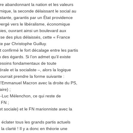
ère abandonnant la nation et les valeurs
omique, la seconde délaissant le social au
nstante, garantis par un État providence
nvergé vers le libéralisme, économique
unies, ouvrant ainsi un boulevard aux
nse des plus délaissés, cette « France
te par Christophe Guilluy.
 confirmé le fort décalage entre les partis
 des égards. Si l’on admet qu’il existe
besoins fondamentaux de toute
le et la socialiste –, alors la logique
ourrait prendre la forme suivante :
 d’Emmanuel Macron avec la droite du PS,
ire) ;
an-Luc Mélenchon, ce qui reste de
 FN ;
 et sociale) et le FN marionniste avec la
 éclater tous les grands partis actuels
a clarté ! Il y a donc en théorie une