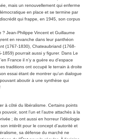
nsée, mais un renouvellement qui enferme
démocratique en place et se termine par
 discrédit qui frappe, en 1945, son corpus
e ? Jean-Philippe Vincent et Guillaume
ègrent en revanche dans leur panthéon
tant (1767-1830), Chateaubriand (1768-
-1859) pourrait aussi y figurer. Dans Le
en France il n’y a guère eu d’espace
s traditions ont occupé le terrain à droite
de son essai étant de montrer qu’un dialogue
e pouvant aboutir à une synthèse qui
!
mer à côté du libéralisme. Certains points
pouvoir, sont l’un et l’autre attachés à la
ivée ; ils ont aussi en horreur l’idéologie
son intérêt pour le concept d’autorité et
ibéralisme, sa défense du marché ne