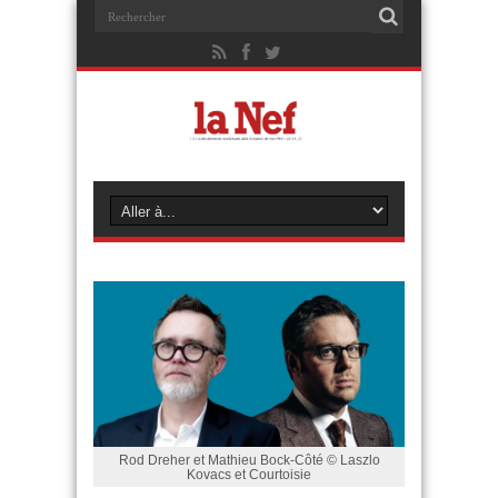
Rod Dreher et Mathieu Bock-Côté © Laszlo
Kovacs et Courtoisie