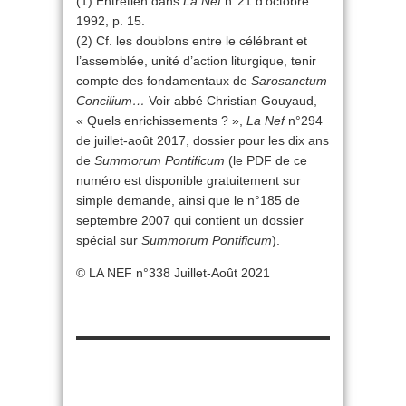
(1) Entretien dans
La Nef
n°21 d’octobre
1992, p. 15.
(2) Cf. les doublons entre le célébrant et
l’assemblée, unité d’action liturgique, tenir
compte des fondamentaux de
Sarosanctum
Concilium…
Voir abbé Christian Gouyaud,
« Quels enrichissements ? »,
La Nef
n°294
de juillet-août 2017, dossier pour les dix ans
de
Summorum Pontificum
(le PDF de ce
numéro est disponible gratuitement sur
simple demande, ainsi que le n°185 de
septembre 2007 qui contient un dossier
spécial sur
Summorum Pontificum
).
© LA NEF n°338 Juillet-Août 2021