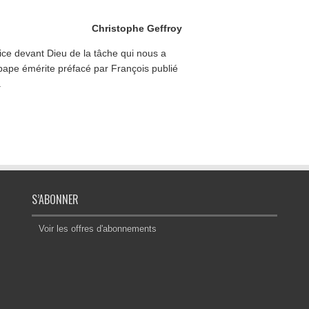
Christophe Geffroy
ice devant Dieu de la tâche qui nous a
 pape émérite préfacé par François publié
.
S’ABONNER
Voir les offres d'abonnements