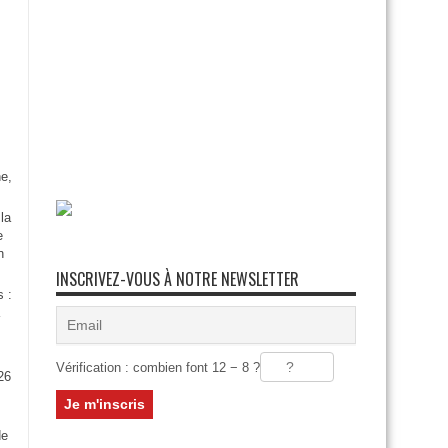
e,
la
e
n
INSCRIVEZ-VOUS À NOTRE NEWSLETTER
s :
Vérification : combien font 12 − 8 ?
26
:
de