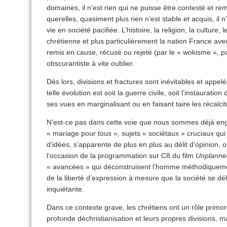
domaines, il n’est rien qui ne puisse être contesté et re
querelles, quasiment plus rien n’est stable et acquis, i
vie en société pacifiée. L’histoire, la religion, la culture, 
chrétienne et plus particulièrement la nation France ave
remis en cause, récusé ou rejeté (par le « wokisme », p
obscurantiste à vite oublier.
Dès lors, divisions et fractures sont inévitables et appelé
telle évolution est soit la guerre civile, soit l’instauratio
ses vues en marginalisant ou en faisant taire les récalcit
N’est-ce pas dans cette voie que nous sommes déjà en
« mariage pour tous », sujets « sociétaux » cruciaux qu
d’idées, s’apparente de plus en plus au délit d’opinion,
l’occasion de la programmation sur C8 du film
Unplanne
« avancées » qui déconstruisent l’homme méthodiquemen
de la liberté d’expression à mesure que la société se dé
inquiétante.
Dans ce contexte grave, les chrétiens ont un rôle primordi
profonde déchristianisation et leurs propres divisions, ma