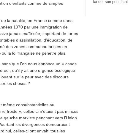
lancer son pontificat
ication d’enfants comme de simples
de la natalité, en France comme dans
années 1970 par une immigration de
ssive jamais maîtrisée, important de fortes
tables d’assimilation, d’éducation, de
formé des zones communautaristes en
 où la loi française ne pénètre plus.
e sans que l’on nous annonce un « chaos
érée ; qu’il y ait une urgence écologique
n jouant sur la peur avec des discours
ncer les choses ?
sont même consubstantielles au
re froide », celles-ci n’étaient pas minces
 une gauche marxiste penchant vers l’Union
 Pourtant les divergences demeuraient
d’hui, celles-ci ont envahi tous les