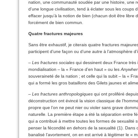
nation, une communauté soudée par une histoire, une reli
d’une longue civilisation, tend à éclater sous les coups 
effacer jusqu’à la notion de bien (chacun doit être libre
forcément de bien commun.
Quatre fractures majeures
Sans être exhaustif, je citerais quatre fractures majeures
participent d’une façon ou d’une autre à l’atmosphère d’i
–
Les fractures sociales
qui dessinent deux France très in
mondialisation – la « France d’en haut » ou les
Anywher
souveraineté de la nation ; et celle qui la subit – la « F
qui a formé les gros bataillons des Gilets jaunes et alim
–
Les fractures anthropologiques
qui ont proliféré depu
déconstruction ont évincé la vision classique de l’hom
propre que l’on ne peut nier ou violer sans grave dommage
naturelle. La première étape a été la séparation entre fé
qui a contribué à mettre toutes les formes de sexualité 
penser la fécondité en dehors de la sexualité (1). Dans c
banalisé l’avortement, on en est arrivé à légitimer le 