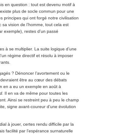
mis en question : tout est devenu motif à
l n’existe plus de socle commun pour une
les principes qui ont forgé notre civilisation
c sa vision de l’homme, tout cela est
ar exemple), restes d’un passé
es à se multiplier. La suite logique d’une
n d’un régime directif et résolu à imposer
rants.
gagés ? Dénoncer l’avortement ou le
i devraient être au cœur des débats
 on en a eu un exemple en août à
d.
Il en va de même pour toutes les
t. Ainsi se restreint peu à peu le champ
lite, signe avant-coureur d’une évolution
al à jouer, certes rendu difficile par la
is facilité par l’espérance surnaturelle