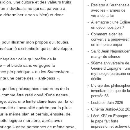
gion, une culture et des valeurs fruits
Résister à l’euthanasie
d’un individualisme qui est parvenu à
avec les « armes de
 de déterminer « son » bien) et donc
vie » de la foi
Allemagne : une Église
en décomposition ?
Comment aider les
convertis à persévérer,
 pour illustrer mon propos qui, toutes,
un immense enjeu
nsécurité existentielle qui se développe.
Saint Jean Népomucèn
martyr du silence
égales : celle qui profite de la
90ème anniversaire de 
e
– et brade sans vergogne la
Guerre d’Espagne : un
rance périphérique » ou les
Somewhere
–
mythologie partisane e
ente une partie des « anti-pass ».
déclin
L’ivraie des philosophe
is que les philosophies modernes de la
inventaire critique de la
me comme être créé doué d’une nature
pensée 68
, avec une limite claire fixée par la loi
Lectures Juin 2026
condité et sexualité opérée par la pilule
Cinéma Juillet-Août 20
sur le même plan et permis, ensuite, de
Léon XIV en Espagne 
ette logique mortifère, après avoir
le pape fait forte
impression et achève 
« mariage » entre personnes de même sexe,