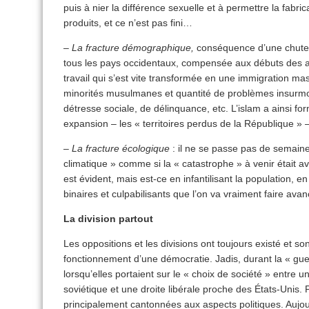
puis à nier la différence sexuelle et à permettre la fabr
produits, et ce n’est pas fini…
–
La fracture démographique,
conséquence d’une chute 
tous les pays occidentaux, compensée aux débuts des 
travail qui s’est vite transformée en une immigration ma
minorités musulmanes et quantité de problèmes insurmon
détresse sociale, de délinquance, etc. L’islam a ainsi 
expansion – les « territoires perdus de la République » –
–
La fracture écologique
: il ne se passe pas de semain
climatique » comme si la « catastrophe » à venir était av
est évident, mais est-ce en infantilisant la population, e
binaires et culpabilisants que l’on va vraiment faire ava
La division partout
Les oppositions et les divisions ont toujours existé et 
fonctionnement d’une démocratie. Jadis, durant la « guer
lorsqu’elles portaient sur le « choix de société » entre
soviétique et une droite libérale proche des États-Unis.
principalement cantonnées aux aspects politiques. Aujour