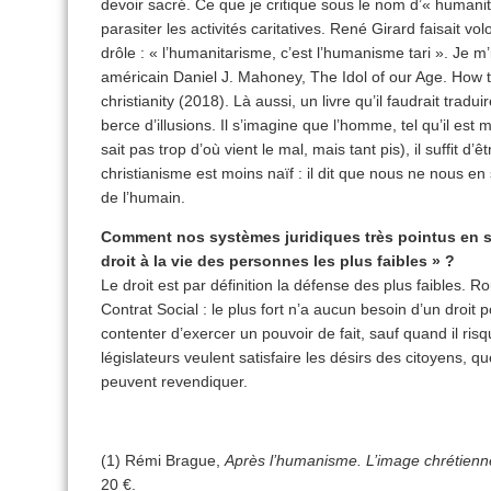
devoir sacré. Ce que je critique sous le nom d’« humanita
parasiter les activités caritatives. René Girard faisait 
drôle : « l’humanitarisme, c’est l’humanisme tari ». Je m
américain Daniel J. Mahoney, The Idol of our Age. How t
christianity (2018). Là aussi, un livre qu’il faudrait tra
berce d’illusions. Il s’imagine que l’homme, tel qu’il es
sait pas trop d’où vient le mal, mais tant pis), il suffit d’
christianisme est moins naïf : il dit que nous ne nous en
de l’humain.
Comment nos systèmes juridiques très pointus en son
droit à la vie des personnes les plus faibles » ?
Le droit est par définition la défense des plus faibles. R
Contrat Social : le plus fort n’a aucun besoin d’un droit 
contenter d’exercer un pouvoir de fait, sauf quand il risq
législateurs veulent satisfaire les désirs des citoyens, que
peuvent revendiquer.
(1) Rémi Brague,
Après l’humanisme. L’image chrétien
20 €.