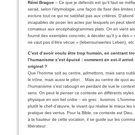
Rémi Brague
– Ce que je défends est qu’il faut se méfie
serait, selon l’étymologie, une façon de fixer des limites 
exclure tout ce qui ne satisfait pas aux critères. D’abor
incapables de poser les actes par lesquels on peut ident
comateux aux encéphalogrammes plats. On en vient aisém
fournit des exemples concrets, à décider qu’il y a des 
ne vaut pas d’être vécue » (lebensunwertes Leben), etc
C’est d’avoir voulu être trop humain, en centrant tr
l’humanisme s’est épuisé : comment en est-il arrivé 
originel ?
Que l’homme soit au centre, admettons, mais sans oublier
le trône, mais aussi le pilori… Mais au centre de quoi au
l’humanisme s’est rabougri en perdant de vue le contexte
sens. On peut le penser ce contexte en différents styles.
physique en son bel ordre – en grec : kosmos. L’homme 
plutôt le chef-d’œuvre, le vivant qui réalise le mieux les in
pratique des vertus. Pour la Bible, ce contexte est Dieu
à la hauteur de cette vocation, il se guide sur les com
libérateur.