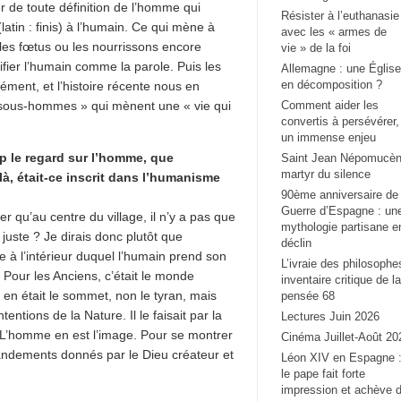
r de toute définition de l’homme qui
Résister à l’euthanasie
(latin : finis) à l’humain. Ce qui mène à
avec les « armes de
d les fœtus ou les nourrissons encore
vie » de la foi
ifier l’humain comme la parole. Puis les
Allemagne : une Église
en décomposition ?
ent, et l’histoire récente nous en
« sous-hommes » qui mènent une « vie qui
Comment aider les
convertis à persévérer,
.
un immense enjeu
op le regard sur l’homme, que
Saint Jean Népomucèn
martyr du silence
là, était-ce inscrit dans l’humanisme
90ème anniversaire de 
Guerre d’Espagne : un
 qu’au centre du village, il n’y a pas que
mythologie partisane e
 juste ? Je dirais donc plutôt que
déclin
 à l’intérieur duquel l’humain prend son
L’ivraie des philosophe
 Pour les Anciens, c’était le monde
inventaire critique de la
en était le sommet, non le tyran, mais
pensée 68
tentions de la Nature. Il le faisait par la
Lectures Juin 2026
. L’homme en est l’image. Pour se montrer
Cinéma Juillet-Août 20
mandements donnés par le Dieu créateur et
Léon XIV en Espagne 
le pape fait forte
impression et achève 