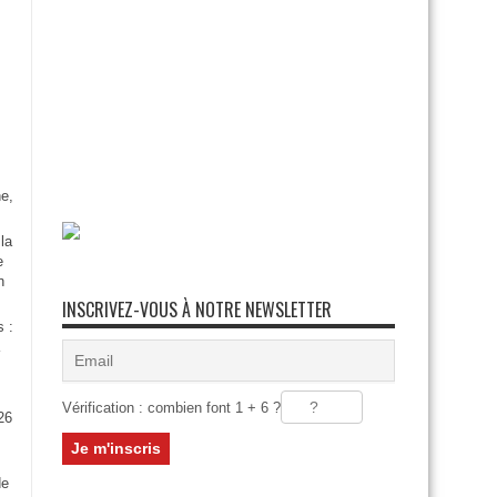
e,
la
e
n
INSCRIVEZ-VOUS À NOTRE NEWSLETTER
s :
Vérification : combien font 1 + 6 ?
26
:
de