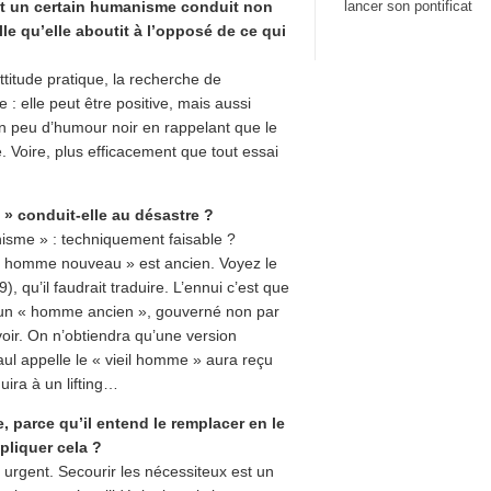
ait un certain humanisme conduit non
lancer son pontificat
lle qu’elle aboutit à l’opposé de ce qui
attitude pratique, la recherche de
 : elle peut être positive, mais aussi
 un peu d’humour noir en rappelant que le
 Voire, plus efficacement que tout essai
» conduit-elle au désastre ?
isme » : techniquement faisable ?
n « homme nouveau » est ancien. Voyez le
 qu’il faudrait traduire. L’ennui c’est que
 un « homme ancien », gouverné non par
voir. On n’obtiendra qu’une version
l appelle le « vieil homme » aura reçu
ira à un lifting…
, parce qu’il entend le remplacer en le
pliquer cela ?
 urgent. Secourir les nécessiteux est un