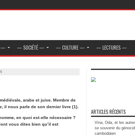
E —
— SOCIÉTÉ —
— CULTURE —
— LECTURES —
R
médiévale, arabe et juive. Membre de
 il nous parle de son dernier livre (1).
ARTICLES RÉCENTS
’homme, en quoi est-elle nécessaire ?
Vina, Oda, et les autre
ont vous dites bien qu’il est
se souvenir du génoci
cambodgien