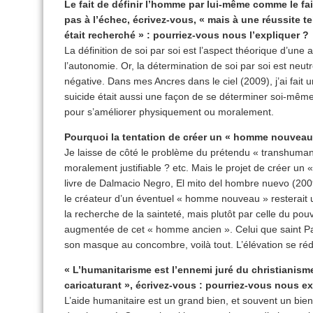
Le fait de définir l’homme par lui-même comme le f
pas à l’échec, écrivez-vous, « mais à une réussite te
était recherché » : pourriez-vous nous l’expliquer ?
La définition de soi par soi est l’aspect théorique d’une 
l’autonomie. Or, la détermination de soi par soi est neutre
négative. Dans mes Ancres dans le ciel (2009), j’ai fait
suicide était aussi une façon de se déterminer soi-même.
pour s’améliorer physiquement ou moralement.
Pourquoi la tentation de créer un « homme nouveau 
Je laisse de côté le problème du prétendu « transhuman
moralement justifiable ? etc. Mais le projet de créer u
livre de Dalmacio Negro, El mito del hombre nuevo (2009),
le créateur d’un éventuel « homme nouveau » resterait
la recherche de la sainteté, mais plutôt par celle du pou
augmentée de cet « homme ancien ». Celui que saint Pau
son masque au concombre, voilà tout. L’élévation se rédu
« L’humanitarisme est l’ennemi juré du christianisme
caricaturant », écrivez-vous : pourriez-vous nous ex
L’aide humanitaire est un grand bien, et souvent un bien