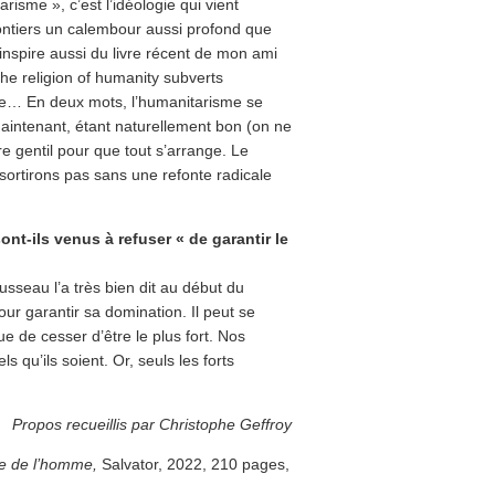
risme », c’est l’idéologie qui vient
volontiers un calembour aussi profond que
’inspire aussi du livre récent de mon ami
he religion of humanity subverts
duire… En deux mots, l’humanitarisme se
t maintenant, étant naturellement bon (on ne
être gentil pour que tout s’arrange. Le
 sortirons pas sans une refonte radicale
t-ils venus à refuser « de garantir le
ousseau l’a très bien dit au début du
pour garantir sa domination. Il peut se
ue de cesser d’être le plus fort. Nos
ls qu’ils soient. Or, seuls les forts
Propos recueillis par Christophe Geffroy
ne de l’homme,
Salvator, 2022, 210 pages,