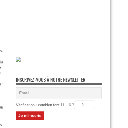
e,
la
e
n
INSCRIVEZ-VOUS À NOTRE NEWSLETTER
s :
Vérification : combien font 11 − 6 ?
26
:
de