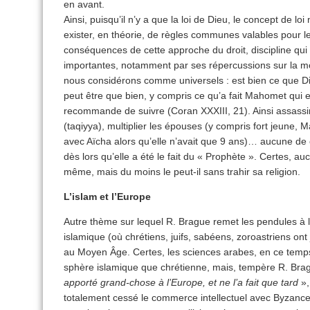
en avant.
Ainsi, puisqu’il n’y a que la loi de Dieu, le concept de loi
exister, en théorie, de règles communes valables pour 
conséquences de cette approche du droit, discipline qui
importantes, notamment par ses répercussions sur la mora
nous considérons comme universels : est bien ce que Di
peut être que bien, y compris ce qu’a fait Mahomet qui e
recommande de suivre (Coran XXXIII, 21). Ainsi assassine
(taqiyya), multiplier les épouses (y compris fort jeun
avec Aïcha alors qu’elle n’avait que 9 ans)… aucune de 
dès lors qu’elle a été le fait du « Prophète ». Certes, a
même, mais du moins le peut-il sans trahir sa religion.
L’islam et l’Europe
Autre thème sur lequel R. Brague remet les pendules à l’he
islamique (où chrétiens, juifs, sabéens, zoroastriens ont
au Moyen Âge. Certes, les sciences arabes, en ce temps
sphère islamique que chrétienne, mais, tempère R. Bra
apporté grand-chose à l’Europe, et ne l’a fait que tard
»,
totalement cessé le commerce intellectuel avec Byzance,