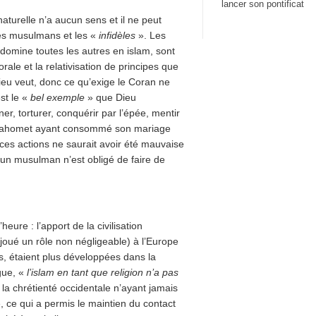
lancer son pontificat
 naturelle n’a aucun sens et il ne peut
les musulmans et les «
infidèles
». Les
 domine toutes les autres en islam, sont
le et la relativisation de principes que
eu veut, donc ce qu’exige le Coran ne
st le «
bel exemple
» que Dieu
r, torturer, conquérir par l’épée, mentir
e, Mahomet ayant consommé son mariage
ces actions ne saurait avoir été mauvaise
ucun musulman n’est obligé de faire de
ure : l’apport de la civilisation
 joué un rôle non négligeable) à l’Europe
, étaient plus développées dans la
gue, «
l’islam en tant que religion n’a pas
 la chrétienté occidentale n’ayant jamais
 ce qui a permis le maintien du contact