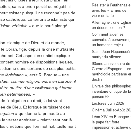
met les choses à leur juste place : en
Résister à l’euthanasie
es, sans a priori positif ou négatif, il
avec les « armes de
 peut exister puisqu’il ne reconnaît pas de
vie » de la foi
se catholique. Le terroriste islamiste qui
Allemagne : une Église
l’islam véritable
» que le soufi plongé
en décomposition ?
Comment aider les
convertis à persévérer,
ision islamique de Dieu et du monde,
un immense enjeu
e Coran, figé, depuis la crise mu‘tazilite
Saint Jean Népomucèn
ahomet. Cet aspect essentiel explique
martyr du silence
ontient nombre de dispositions légales,
90ème anniversaire de 
tidienne dans certains de ses plus petits
Guerre d’Espagne : un
mythologie partisane e
ne législation
», écrit R. Brague – une
déclin
l’islam, comme religion, entre en Europe, il
L’ivraie des philosophe
tre au titre d’une civilisation qui forme
inventaire critique de la
 bien déterminées.
»
pensée 68
 l’obligation du droit, la loi vient
Lectures Juin 2026
éée de Dieu. Et lorsque surgissent des
Cinéma Juillet-Août 20
rogation
» qui donne la primauté au
Léon XIV en Espagne 
le verset antérieur – relativisant par là
le pape fait forte
 les chrétiens que l’on met habituellement
impression et achève 