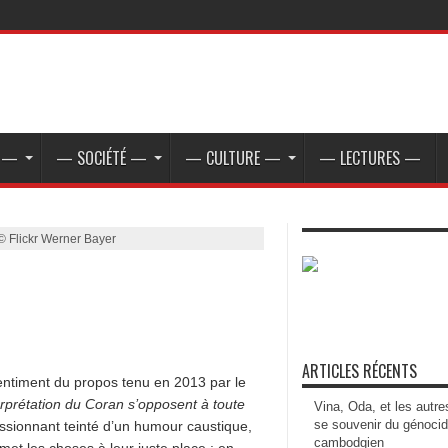
E —
— SOCIÉTÉ —
— CULTURE —
— LECTURES —
© Flickr Werner Bayer
ARTICLES RÉCENTS
ntiment du propos tenu en 2013 par le
erprétation du Coran s’opposent à toute
Vina, Oda, et les autre
se souvenir du génoci
ssionnant teinté d’un humour caustique,
cambodgien