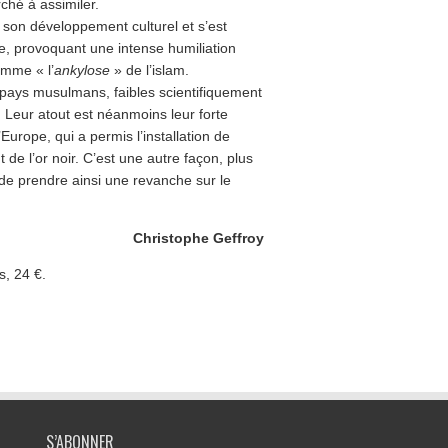
ché à assimiler.
 son développement culturel et s’est
e, provoquant une intense humiliation
mme « l’
ankylose
» de l’islam.
es pays musulmans, faibles scientifiquement
l. Leur atout est néanmoins leur forte
urope, qui a permis l’installation de
e l’or noir. C’est une autre façon, plus
 de prendre ainsi une revanche sur le
Christophe Geffroy
s, 24 €.
S’ABONNER