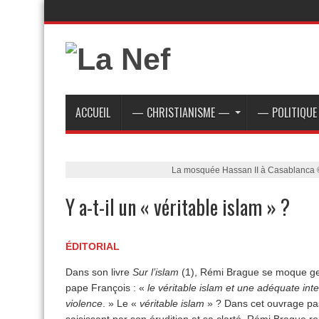
ACCUEIL
— CHRISTIANISME —
— POLITIQU
La mosquée Hassan II à Casablanca 
Y a-t-il un « véritable islam » ?
ÉDITORIAL
Dans son livre
Sur l’islam
(1), Rémi Brague se moque ge
pape François : «
le véritable islam et une adéquate int
violence
. » Le «
véritable islam
» ? Dans cet ouvrage pa