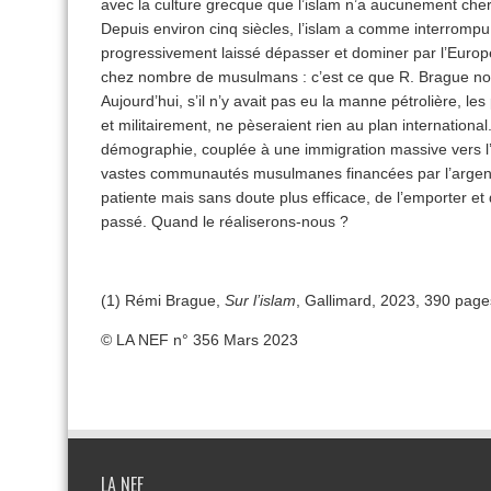
avec la culture grecque que l’islam n’a aucunement cher
Depuis environ cinq siècles, l’islam a comme interrompu
progressivement laissé dépasser et dominer par l’Europ
chez nombre de musulmans : c’est ce que R. Brague no
Aujourd’hui, s’il n’y avait pas eu la manne pétrolière, l
et militairement, ne pèseraient rien au plan internationa
démographie, couplée à une immigration massive vers l’E
vastes communautés musulmanes financées par l’argent d
patiente mais sans doute plus efficace, de l’emporter et
passé. Quand le réaliserons-nous ?
(1) Rémi Brague,
Sur l’islam
, Gallimard, 2023, 390 page
© LA NEF n° 356 Mars 2023
LA NEF