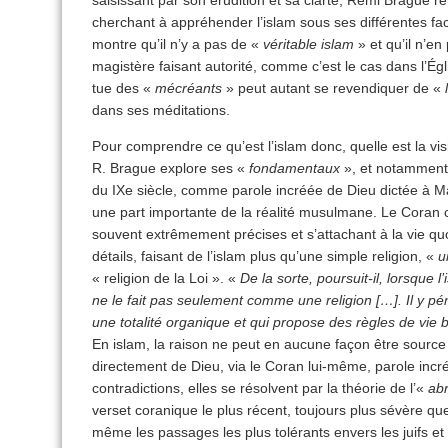
saisissant par son érudition et sa clarté, Rémi Brague re
cherchant à appréhender l’islam sous ses différentes facett
montre qu’il n’y a pas de «
véritable islam
» et qu’il n’en
magistère faisant autorité, comme c’est le cas dans l’Égli
tue des «
mécréants
» peut autant se revendiquer de «
dans ses méditations.
Pour comprendre ce qu’est l’islam donc, quelle est la v
R. Brague explore ses «
fondamentaux
», et notamment l
du IXe siècle, comme parole incréée de Dieu dictée à M
une part importante de la réalité musulmane. Le Coran c
souvent extrêmement précises et s’attachant à la vie quo
détails, faisant de l’islam plus qu’une simple religion, «
u
« religion de la Loi ». «
De la sorte, poursuit-il, lorsque 
ne le fait pas seulement comme une religion […]. Il y pénè
une totalité organique et qui propose des règles de vie
En islam, la raison ne peut en aucune façon être source de
directement de Dieu, via le Coran lui-même, parole incr
contradictions, elles se résolvent par la théorie de l’«
ab
verset coranique le plus récent, toujours plus sévère que 
même les passages les plus tolérants envers les juifs et