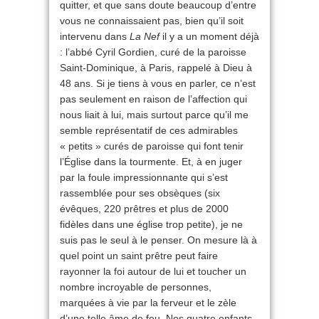
quitter, et que sans doute beaucoup d’entre
vous ne connaissaient pas, bien qu’il soit
intervenu dans
La Nef
il y a un moment déjà
: l’abbé Cyril Gordien, curé de la paroisse
Saint-Dominique, à Paris, rappelé à Dieu à
48 ans. Si je tiens à vous en parler, ce n’est
pas seulement en raison de l’affection qui
nous liait à lui, mais surtout parce qu’il me
semble représentatif de ces admirables
« petits » curés de paroisse qui font tenir
l’Église dans la tourmente. Et, à en juger
par la foule impressionnante qui s’est
rassemblée pour ses obsèques (six
évêques, 220 prêtres et plus de 2000
fidèles dans une église trop petite), je ne
suis pas le seul à le penser. On mesure là à
quel point un saint prêtre peut faire
rayonner la foi autour de lui et toucher un
nombre incroyable de personnes,
marquées à vie par la ferveur et le zèle
d’une telle âme de feu. Nos quatre enfants,