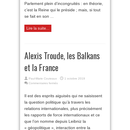
Parlement plein d’incongruités : en théorie,
c’est la Reine qui le préside ; mais, si tout
se fait en son ...
Lire la suite...
Alexis Troude, les Balkans
et la France
Paul-Marie Couteaux
1 octobre 2019
sur
Commentaires fermés
Alexis
Troude,
Il est des esprits aiguisés qui ne saisissent
les
la question politique qu’à travers les
Balkans
et
relations internationales, plus précisément
la
les rapports de force internationaux et ce
France
que l’on nomme depuis Leibniz la
« géopolitique », interaction entre la