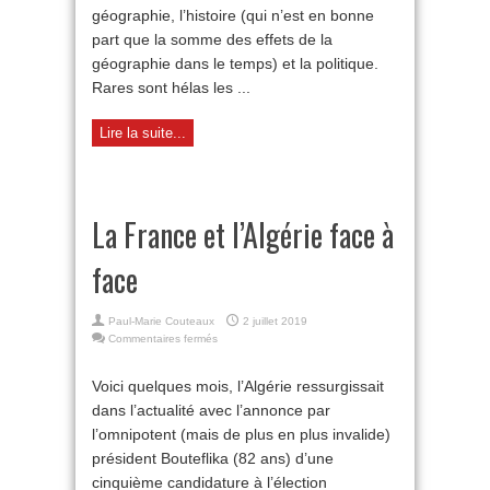
géographie, l’histoire (qui n’est en bonne
part que la somme des effets de la
géographie dans le temps) et la politique.
Rares sont hélas les ...
Lire la suite...
La France et l’Algérie face à
face
Paul-Marie Couteaux
2 juillet 2019
sur
Commentaires fermés
La
France
Voici quelques mois, l’Algérie ressurgissait
et
dans l’actualité avec l’annonce par
l’Algérie
face
l’omnipotent (mais de plus en plus invalide)
à
président Bouteflika (82 ans) d’une
face
cinquième candidature à l’élection