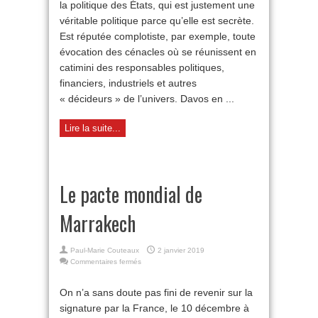
la politique des États, qui est justement une
véritable politique parce qu’elle est secrète.
Est réputée complotiste, par exemple, toute
évocation des cénacles où se réunissent en
catimini des responsables politiques,
financiers, industriels et autres
« décideurs » de l’univers. Davos en ...
Lire la suite...
Le pacte mondial de
Marrakech
Paul-Marie Couteaux
2 janvier 2019
sur
Commentaires fermés
Le
pacte
On n’a sans doute pas fini de revenir sur la
mondial
signature par la France, le 10 décembre à
de
Marrakech