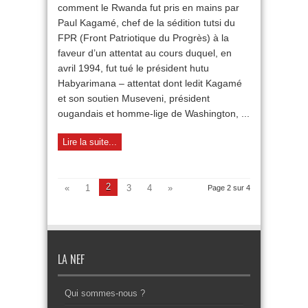
comment le Rwanda fut pris en mains par
francophonie
Paul Kagamé, chef de la sédition tutsi du
FPR (Front Patriotique du Progrès) à la
faveur d’un attentat au cours duquel, en
avril 1994, fut tué le président hutu
Habyarimana – attentat dont ledit Kagamé
et son soutien Museveni, président
ougandais et homme-lige de Washington, ...
Lire la suite...
2
«
1
3
4
»
Page 2 sur 4
LA NEF
Qui sommes-nous ?