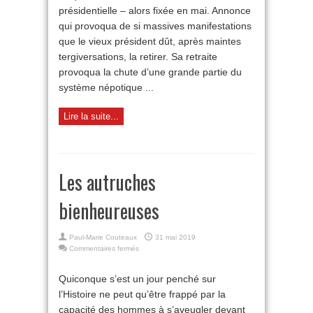
présidentielle – alors fixée en mai. Annonce
qui provoqua de si massives manifestations
que le vieux président dût, après maintes
tergiversations, la retirer. Sa retraite
provoqua la chute d’une grande partie du
système népotique ...
Lire la suite...
Les autruches
bienheureuses
Paul-Marie Couteaux
31 mai 2019
sur
Commentaires fermés
Les
autruches
Quiconque s’est un jour penché sur
bienheureuses
l’Histoire ne peut qu’être frappé par la
capacité des hommes à s’aveugler devant