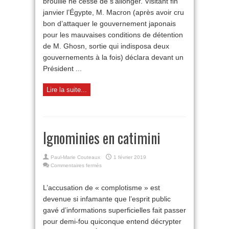
brouille ne cesse de s’allonger. Visitant fin
janvier l’Égypte, M. Macron (après avoir cru
bon d’attaquer le gouvernement japonais
pour les mauvaises conditions de détention
de M. Ghosn, sortie qui indisposa deux
gouvernements à la fois) déclara devant un
Président ...
Lire la suite...
Ignominies en catimini
Paul-Marie Couteaux
1 février 2019
sur
Commentaires fermés
Ignominies
en
L’accusation de « complotisme » est
catimini
devenue si infamante que l’esprit public
gavé d’informations superficielles fait passer
pour demi-fou quiconque entend décrypter