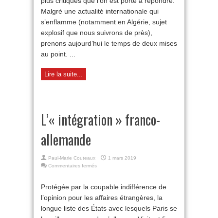
plus critiques que l’on est porté à répondre.
Malgré une actualité internationale qui
s’enflamme (notamment en Algérie, sujet
explosif que nous suivrons de près),
prenons aujourd’hui le temps de deux mises
au point. ...
Lire la suite...
L’« intégration » franco-
allemande
Paul-Marie Couteaux
1 mars 2019
sur
Commentaires fermés
L’«
intégration
Protégée par la coupable indifférence de
»
l’opinion pour les affaires étrangères, la
franco-
allemande
longue liste des États avec lesquels Paris se