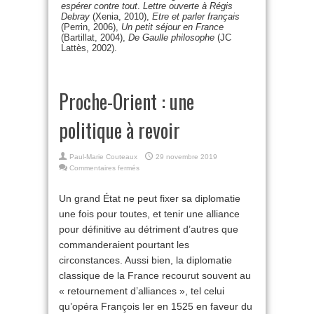
espérer contre tout
.
Lettre ouverte à Régis
Debray
(Xenia, 2010),
Etre et parler français
(Perrin, 2006),
Un petit séjour en France
(Bartillat, 2004),
De Gaulle philosophe
(JC
Lattès, 2002).
Proche-Orient : une
politique à revoir
Paul-Marie Couteaux
29 novembre 2019
sur
Commentaires fermés
Proche-
Orient
Un grand État ne peut fixer sa diplomatie
:
une fois pour toutes, et tenir une alliance
une
politique
pour définitive au détriment d’autres que
à
commanderaient pourtant les
revoir
circonstances. Aussi bien, la diplomatie
classique de la France recourut souvent au
« retournement d’alliances », tel celui
qu’opéra François Ier en 1525 en faveur du