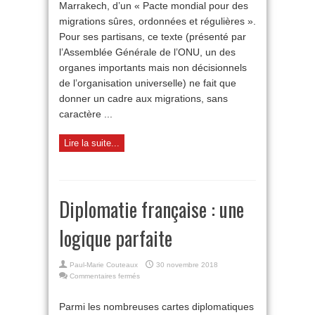
Marrakech, d’un « Pacte mondial pour des
migrations sûres, ordonnées et régulières ».
Pour ses partisans, ce texte (présenté par
l’Assemblée Générale de l’ONU, un des
organes importants mais non décisionnels
de l’organisation universelle) ne fait que
donner un cadre aux migrations, sans
caractère ...
Lire la suite...
Diplomatie française : une
logique parfaite
Paul-Marie Couteaux
30 novembre 2018
sur
Commentaires fermés
Diplomatie
française
Parmi les nombreuses cartes diplomatiques
: