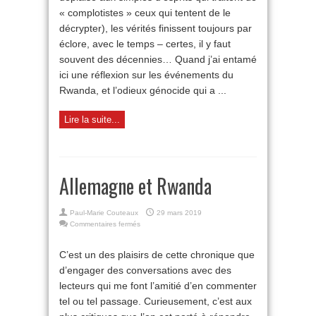
éclore
« complotistes » ceux qui tentent de le
décrypter), les vérités finissent toujours par
éclore, avec le temps – certes, il y faut
souvent des décennies… Quand j’ai entamé
ici une réflexion sur les événements du
Rwanda, et l’odieux génocide qui a ...
Lire la suite...
Allemagne et Rwanda
Paul-Marie Couteaux
29 mars 2019
sur
Commentaires fermés
Allemagne
et
C’est un des plaisirs de cette chronique que
Rwanda
d’engager des conversations avec des
lecteurs qui me font l’amitié d’en commenter
tel ou tel passage. Curieusement, c’est aux