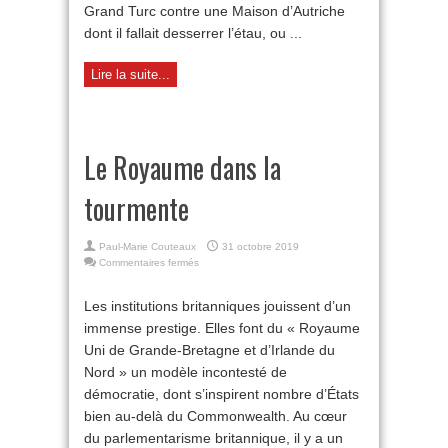
Grand Turc contre une Maison d’Autriche
dont il fallait desserrer l’étau, ou ...
Lire la suite...
Le Royaume dans la
tourmente
Paul-Marie Couteaux
31 octobre 2019
sur
Commentaires fermés
Le
Royaume
Les institutions britanniques jouissent d’un
dans
immense prestige. Elles font du « Royaume
la
tourmente
Uni de Grande-Bretagne et d’Irlande du
Nord » un modèle incontesté de
démocratie, dont s’inspirent nombre d’États
bien au-delà du Commonwealth. Au cœur
du parlementarisme britannique, il y a un