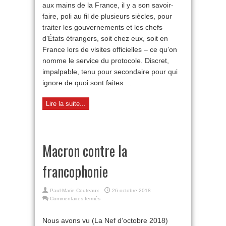
aux mains de la France, il y a son savoir-
une
logique
faire, poli au fil de plusieurs siècles, pour
parfaite
traiter les gouvernements et les chefs
d’États étrangers, soit chez eux, soit en
France lors de visites officielles – ce qu’on
nomme le service du protocole. Discret,
impalpable, tenu pour secondaire pour qui
ignore de quoi sont faites ...
Lire la suite...
Macron contre la
francophonie
Paul-Marie Couteaux
26 octobre 2018
sur
Commentaires fermés
Macron
contre
Nous avons vu (La Nef d’octobre 2018)
la