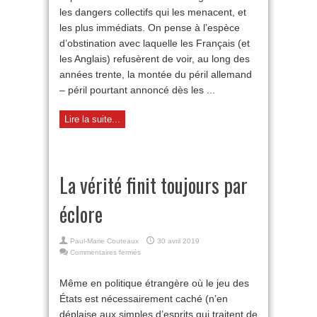
les dangers collectifs qui les menacent, et
les plus immédiats. On pense à l’espèce
d’obstination avec laquelle les Français (et
les Anglais) refusèrent de voir, au long des
années trente, la montée du péril allemand
– péril pourtant annoncé dès les ...
Lire la suite...
La vérité finit toujours par
éclore
Paul-Marie Couteaux
30 avril 2019
sur
Commentaires fermés
La
vérité
Même en politique étrangère où le jeu des
finit
États est nécessairement caché (n’en
toujours
par
déplaise aux simples d’esprits qui traitent de