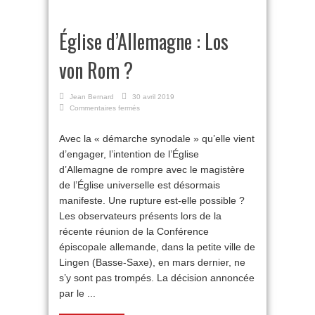
Église d’Allemagne : Los
von Rom ?
Jean Bernard
30 avril 2019
sur
Commentaires fermés
Église
d’Allemagne
Avec la « démarche synodale » qu’elle vient
:
d’engager, l’intention de l’Église
Los
von
d’Allemagne de rompre avec le magistère
Rom
de l’Église universelle est désormais
?
manifeste. Une rupture est-elle possible ?
Les observateurs présents lors de la
récente réunion de la Conférence
épiscopale allemande, dans la petite ville de
Lingen (Basse-Saxe), en mars dernier, ne
s’y sont pas trompés. La décision annoncée
par le ...