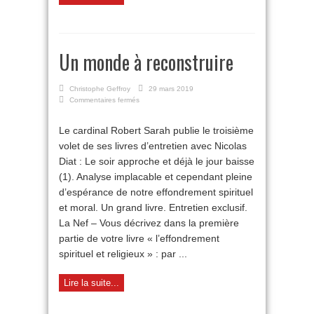
Un monde à reconstruire
Christophe Geffroy
29 mars 2019
sur
Commentaires fermés
Un
monde
Le cardinal Robert Sarah publie le troisième
à
volet de ses livres d’entretien avec Nicolas
reconstruire
Diat : Le soir approche et déjà le jour baisse
(1). Analyse implacable et cependant pleine
d’espérance de notre effondrement spirituel
et moral. Un grand livre. Entretien exclusif.
La Nef – Vous décrivez dans la première
partie de votre livre « l’effondrement
spirituel et religieux » : par ...
Lire la suite...