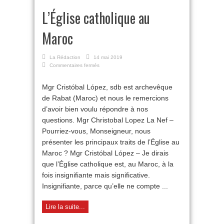
L’Église catholique au
Maroc
La Rédaction
14 mai 2019
sur
Commentaires fermés
L’Église
catholique
Mgr Cristóbal López, sdb est archevêque
au
de Rabat (Maroc) et nous le remercions
Maroc
d’avoir bien voulu répondre à nos
questions. Mgr Christobal Lopez La Nef –
Pourriez-vous, Monseigneur, nous
présenter les principaux traits de l’Église au
Maroc ? Mgr Cristóbal López – Je dirais
que l’Église catholique est, au Maroc, à la
fois insignifiante mais significative.
Insignifiante, parce qu’elle ne compte ...
Lire la suite...