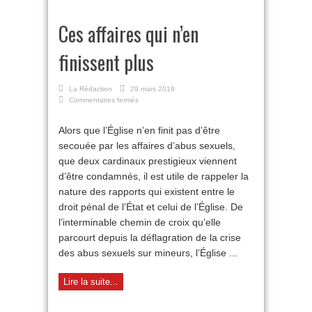
Ces affaires qui n’en
finissent plus
La Rédaction
29 mars 2019
sur
Commentaires fermés
Ces
affaires
Alors que l’Église n’en finit pas d’être
qui
secouée par les affaires d’abus sexuels,
n’en
finissent
que deux cardinaux prestigieux viennent
plus
d’être condamnés, il est utile de rappeler la
nature des rapports qui existent entre le
droit pénal de l’État et celui de l’Église. De
l’interminable chemin de croix qu’elle
parcourt depuis la déflagration de la crise
des abus sexuels sur mineurs, l’Église ...
Lire la suite...