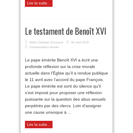
Lire la suite...
Le testament de Benoît XVI
Abbé Christian Gouyaud
30 avril 2019
sur
Commentaires fermés
Le
testament
Le pape émérite Benoît XVI a écrit une
de
profonde réflexion sur la crise morale
Benoît
XVI
actuelle dans l’Église qu’il a rendue publique
le 11 avril avec l’accord du pape François.
Le pape émérite est sorti du silence qu’il
s’est imposé pour proposer une réflexion
puissante sur la question des abus sexuels
perpétrés par des clercs. Loin d’assigner
une cause univoque à ...
Lire la suite...