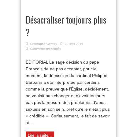
Désacraliser toujours plus
?
Christophe Geffroy
30 avril 2019
sur
Commentaires fermés
Désacraliser
toujours
ÉDITORIAL La sage décision du pape
plus
François de ne pas accepter, pour le
?
moment, la démission du cardinal Philippe
Barbarin a été interprétée par certains
comme la preuve que l’Église, décidément,
ne voulait pas changer et n’avait toujours
pas pris la mesure des problèmes d’abus
sexuels en son sein, bref qu’elle n’était plus
« crédible ». Curieusement, le fait de savoir
si ...
Lire la suite...