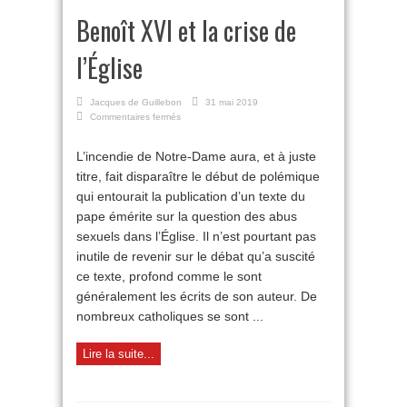
Benoît XVI et la crise de
l’Église
Jacques de Guillebon
31 mai 2019
sur
Commentaires fermés
Benoît
XVI
L’incendie de Notre-Dame aura, et à juste
et
titre, fait disparaître le début de polémique
la
crise
qui entourait la publication d’un texte du
de
pape émérite sur la question des abus
l’Église
sexuels dans l’Église. Il n’est pourtant pas
inutile de revenir sur le débat qu’a suscité
ce texte, profond comme le sont
généralement les écrits de son auteur. De
nombreux catholiques se sont ...
Lire la suite...