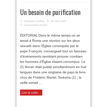
Un besoin de purification
Christophe Geffroy
28 mars 2019
sur
Commentaires fermés
Un
besoin
ÉDITORIAL Dans le même temps où se
de
tenait à Rome une réunion sur les abus
purification
sexuels dans l’Église convoquée par le
pape François, convergeait tout un faisceau
d’événements semblant prouver combien
les hommes d’Église étaient corrompus. Le
21 février était publié simultanément en huit
langues dans une vingtaine de pays le livre-
choc de Frédéric Martel, Sodoma (1) ; la
veille sortait ...
Lire la suite...