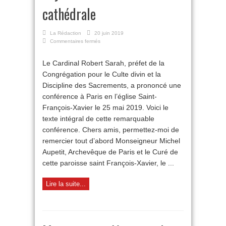
cathédrale
La Rédaction
20 juin 2019
sur
Commentaires fermés
Soyons
des
Le Cardinal Robert Sarah, préfet de la
bâtisseurs
Congrégation pour le Culte divin et la
de
cathédrale
Discipline des Sacrements, a prononcé une
conférence à Paris en l’église Saint-
François-Xavier le 25 mai 2019. Voici le
texte intégral de cette remarquable
conférence. Chers amis, permettez-moi de
remercier tout d’abord Monseigneur Michel
Aupetit, Archevêque de Paris et le Curé de
cette paroisse saint François-Xavier, le ...
Lire la suite...