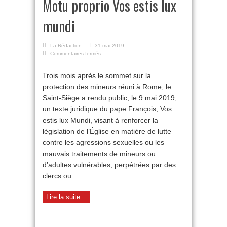
Motu proprio Vos estis lux
mundi
La Rédaction
31 mai 2019
sur
Commentaires fermés
Motu
proprio
Trois mois après le sommet sur la
Vos
protection des mineurs réuni à Rome, le
estis
lux
Saint-Siège a rendu public, le 9 mai 2019,
mundi
un texte juridique du pape François, Vos
estis lux Mundi, visant à renforcer la
législation de l’Église en matière de lutte
contre les agressions sexuelles ou les
mauvais traitements de mineurs ou
d’adultes vulnérables, perpétrées par des
clercs ou ...
Lire la suite...