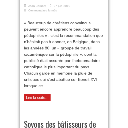
Jean Bernard
27 juin 2019
sur
Commentaires fermés
Quand
un
« Beaucoup de chrétiens convaincus
journal
peuvent encore apprendre beaucoup des
catholique
belge
pédophiles » : c’est la recommandation que
assurait
n’hésitait pas à donner, en Belgique, dans
la
promotion
les années 80, un « groupe de travail
de
œcuménique sur la pédophilie », dont la
la
publicité était assurée par l’hebdomadaire
pédophilie
catholique le plus important du pays.
Chacun garde en mémoire la pluie de
critiques qui s’est abattue sur Benoit XVI
lorsque ce ...
Lire la suite...
Soyons des bâtisseurs de