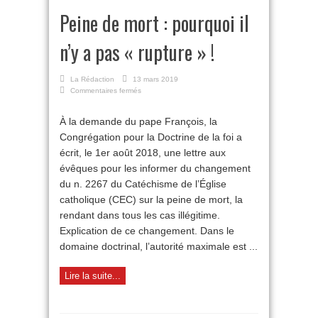
Peine de mort : pourquoi il
n’y a pas « rupture » !
La Rédaction
13 mars 2019
sur
Commentaires fermés
Peine
de
À la demande du pape François, la
mort
Congrégation pour la Doctrine de la foi a
:
pourquoi
écrit, le 1er août 2018, une lettre aux
il
évêques pour les informer du changement
n’y
a
du n. 2267 du Catéchisme de l’Église
pas
catholique (CEC) sur la peine de mort, la
«
rendant dans tous les cas illégitime.
rupture
»
Explication de ce changement. Dans le
!
domaine doctrinal, l’autorité maximale est ...
Lire la suite...