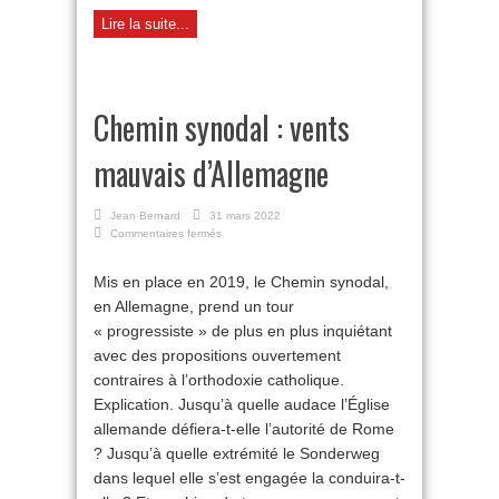
Lire la suite...
Chemin synodal : vents
mauvais d’Allemagne
Jean Bernard
31 mars 2022
sur
Commentaires fermés
Chemin
synodal
Mis en place en 2019, le Chemin synodal,
:
en Allemagne, prend un tour
vents
mauvais
« progressiste » de plus en plus inquiétant
d’Allemagne
avec des propositions ouvertement
contraires à l’orthodoxie catholique.
Explication. Jusqu’à quelle audace l’Église
allemande défiera-t-elle l’autorité de Rome
? Jusqu’à quelle extrémité le Sonderweg
dans lequel elle s’est engagée la conduira-t-