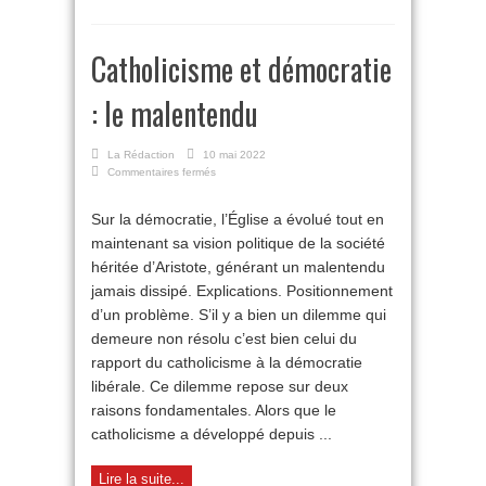
Catholicisme et démocratie
: le malentendu
La Rédaction
10 mai 2022
sur
Commentaires fermés
Catholicisme
et
Sur la démocratie, l’Église a évolué tout en
démocratie
maintenant sa vision politique de la société
:
le
héritée d’Aristote, générant un malentendu
malentendu
jamais dissipé. Explications. Positionnement
d’un problème. S’il y a bien un dilemme qui
demeure non résolu c’est bien celui du
rapport du catholicisme à la démocratie
libérale. Ce dilemme repose sur deux
raisons fondamentales. Alors que le
catholicisme a développé depuis ...
Lire la suite...