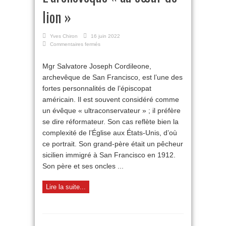
lion »
Yves Chiron
16 juin 2022
sur
Commentaires fermés
L’archevêque
« au
Mgr Salvatore Joseph Cordileone,
cœur
archevêque de San Francisco, est l’une des
de
lion »
fortes personnalités de l’épiscopat
américain. Il est souvent considéré comme
un évêque « ultraconservateur » ; il préfère
se dire réformateur. Son cas reflète bien la
complexité de l’Église aux États-Unis, d’où
ce portrait. Son grand-père était un pêcheur
sicilien immigré à San Francisco en 1912.
Son père et ses oncles ...
Lire la suite...