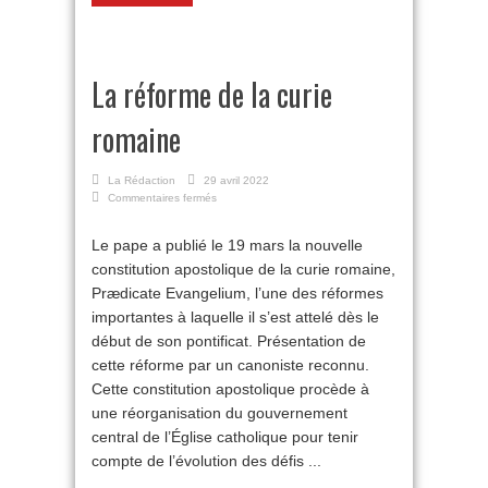
La réforme de la curie
romaine
La Rédaction
29 avril 2022
sur
Commentaires fermés
La
réforme
Le pape a publié le 19 mars la nouvelle
de
constitution apostolique de la curie romaine,
la
curie
Prædicate Evangelium, l’une des réformes
romaine
importantes à laquelle il s’est attelé dès le
début de son pontificat. Présentation de
cette réforme par un canoniste reconnu.
Cette constitution apostolique procède à
une réorganisation du gouvernement
central de l’Église catholique pour tenir
compte de l’évolution des défis ...