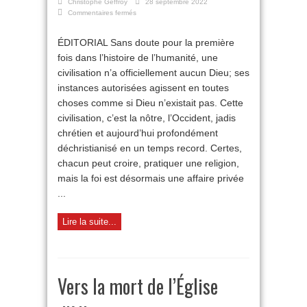
Christophe Geffroy
28 septembre 2022
sur
Commentaires fermés
Se
poser
ÉDITORIAL Sans doute pour la première
la
fois dans l’histoire de l’humanité, une
question
de
civilisation n’a officiellement aucun Dieu; ses
Dieu
instances autorisées agissent en toutes
choses comme si Dieu n’existait pas. Cette
civilisation, c’est la nôtre, l’Occident, jadis
chrétien et aujourd’hui profondément
déchristianisé en un temps record. Certes,
chacun peut croire, pratiquer une religion,
mais la foi est désormais une affaire privée
...
Lire la suite...
Vers la mort de l’Église