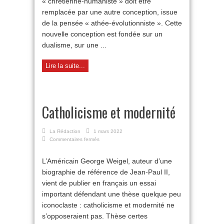
« chrétienne-humaniste » doit être
»
remplacée par une autre conception, issue
de la pensée « athée-évolutionniste ». Cette
nouvelle conception est fondée sur un
dualisme, sur une ...
Lire la suite...
Catholicisme et modernité
La Rédaction
1 mars 2022
sur
Commentaires fermés
Catholicisme
et
L’Américain George Weigel, auteur d’une
modernité
biographie de référence de Jean-Paul II,
vient de publier en français un essai
important défendant une thèse quelque peu
iconoclaste : catholicisme et modernité ne
s’opposeraient pas. Thèse certes