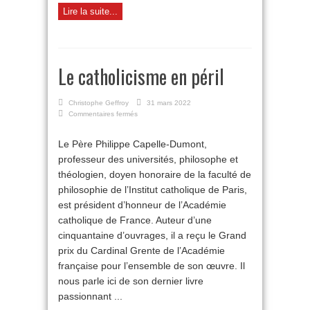
Lire la suite...
Le catholicisme en péril
Christophe Geffroy
31 mars 2022
sur
Commentaires fermés
Le
catholicisme
Le Père Philippe Capelle-Dumont,
en
professeur des universités, philosophe et
péril
théologien, doyen honoraire de la faculté de
philosophie de l’Institut catholique de Paris,
est président d’honneur de l’Académie
catholique de France. Auteur d’une
cinquantaine d’ouvrages, il a reçu le Grand
prix du Cardinal Grente de l’Académie
française pour l’ensemble de son œuvre. Il
nous parle ici de son dernier livre
passionnant ...