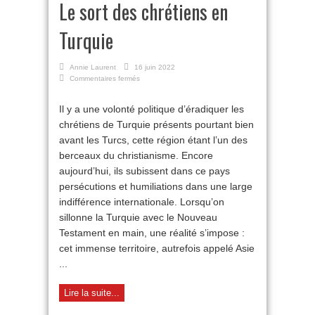
Le sort des chrétiens en
Turquie
Annie Laurent
16 juin 2022
sur
Commentaires fermés
Le
sort
Il y a une volonté politique d’éradiquer les
des
chrétiens de Turquie présents pourtant bien
chrétiens
en
avant les Turcs, cette région étant l’un des
Turquie
berceaux du christianisme. Encore
aujourd’hui, ils subissent dans ce pays
persécutions et humiliations dans une large
indifférence internationale. Lorsqu’on
sillonne la Turquie avec le Nouveau
Testament en main, une réalité s’impose :
cet immense territoire, autrefois appelé Asie
...
Lire la suite...