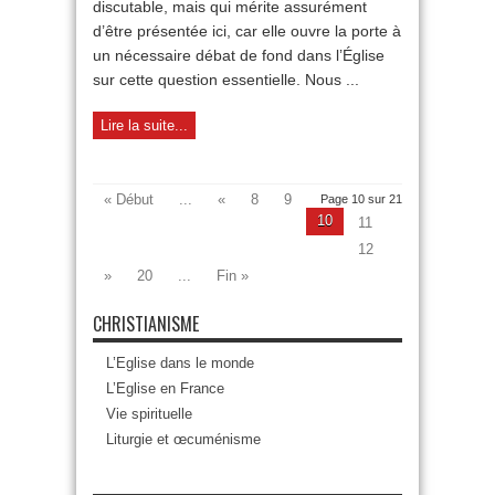
discutable, mais qui mérite assurément
d’être présentée ici, car elle ouvre la porte à
un nécessaire débat de fond dans l’Église
sur cette question essentielle. Nous ...
Lire la suite...
« Début
...
«
8
9
Page 10 sur 21
10
11
12
»
20
...
Fin »
CHRISTIANISME
L’Eglise dans le monde
L’Eglise en France
Vie spirituelle
Liturgie et œcuménisme