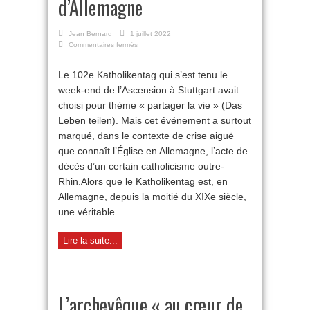
d’Allemagne
Jean Bernard
1 juillet 2022
sur
Commentaires fermés
Vers
la
Le 102e Katholikentag qui s’est tenu le
mort
week-end de l’Ascension à Stuttgart avait
de
l’Église
choisi pour thème « partager la vie » (Das
d’Allemagne
Leben teilen). Mais cet événement a surtout
marqué, dans le contexte de crise aiguë
que connaît l’Église en Allemagne, l’acte de
décès d’un certain catholicisme outre-
Rhin.Alors que le Katholikentag est, en
Allemagne, depuis la moitié du XIXe siècle,
une véritable ...
Lire la suite...
L’archevêque « au cœur de