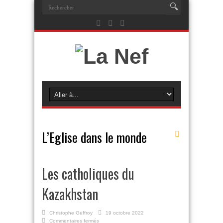
L’Eglise dans le monde
Les catholiques du
Kazakhstan
Christophe Geffroy
19 octobre 2022
sur
Commentaires fermés