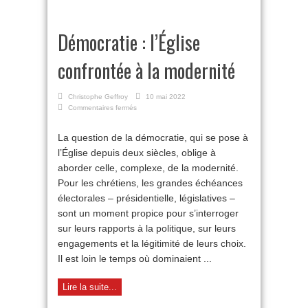
Démocratie : l’Église
confrontée à la modernité
Christophe Geffroy
10 mai 2022
sur
Commentaires fermés
Démocratie :
l’Église
La question de la démocratie, qui se pose à
confrontée
l’Église depuis deux siècles, oblige à
à
la
aborder celle, complexe, de la modernité.
modernité
Pour les chrétiens, les grandes échéances
électorales – présidentielle, législatives –
sont un moment propice pour s’interroger
sur leurs rapports à la politique, sur leurs
engagements et la légitimité de leurs choix.
Il est loin le temps où dominaient ...
Lire la suite...