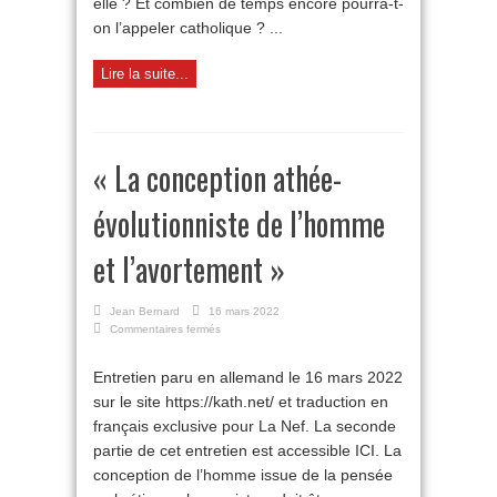
elle ? Et combien de temps encore pourra-t-
on l’appeler catholique ? ...
Lire la suite...
« La conception athée-
évolutionniste de l’homme
et l’avortement »
Jean Bernard
16 mars 2022
sur
Commentaires fermés
«
La
Entretien paru en allemand le 16 mars 2022
conception
sur le site https://kath.net/ et traduction en
athée-
évolutionniste
français exclusive pour La Nef. La seconde
de
partie de cet entretien est accessible ICI. La
l’homme
et
conception de l’homme issue de la pensée
l’avortement