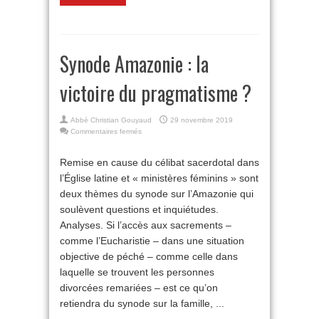
Synode Amazonie : la
victoire du pragmatisme ?
Abbé Christian Gouyaud
29 novembre 2019
sur
Commentaires fermés
Synode
Amazonie
Remise en cause du célibat sacerdotal dans
:
l’Église latine et « ministères féminins » sont
la
victoire
deux thèmes du synode sur l’Amazonie qui
du
soulèvent questions et inquiétudes.
pragmatisme
?
Analyses. Si l’accès aux sacrements –
comme l’Eucharistie – dans une situation
objective de péché – comme celle dans
laquelle se trouvent les personnes
divorcées remariées – est ce qu’on
retiendra du synode sur la famille, ...