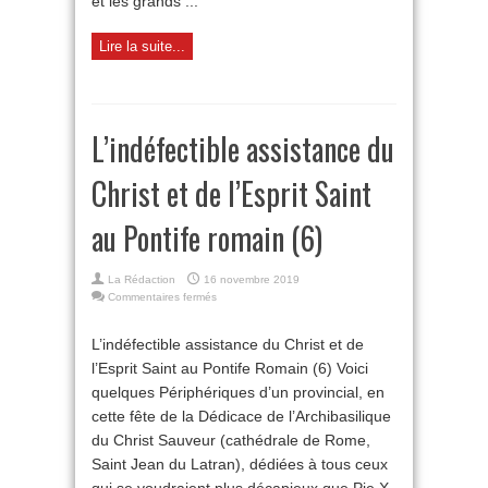
et les grands ...
Lire la suite...
L’indéfectible assistance du
Christ et de l’Esprit Saint
au Pontife romain (6)
La Rédaction
16 novembre 2019
sur
Commentaires fermés
L’indéfectible
assistance
L’indéfectible assistance du Christ et de
du
l’Esprit Saint au Pontife Romain (6) Voici
Christ
et
quelques Périphériques d’un provincial, en
de
cette fête de la Dédicace de l’Archibasilique
l’Esprit
Saint
du Christ Sauveur (cathédrale de Rome,
au
Saint Jean du Latran), dédiées à tous ceux
Pontife
romain