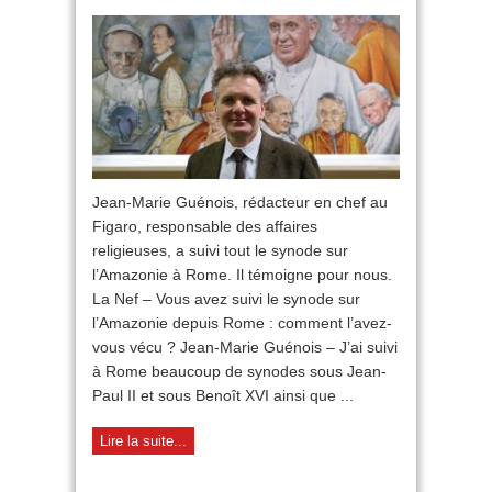
Pour
comprendre
le
synode
sur
l’Amazonie
Jean-Marie Guénois, rédacteur en chef au
Figaro, responsable des affaires
religieuses, a suivi tout le synode sur
l’Amazonie à Rome. Il témoigne pour nous.
La Nef – Vous avez suivi le synode sur
l’Amazonie depuis Rome : comment l’avez-
vous vécu ? Jean-Marie Guénois – J’ai suivi
à Rome beaucoup de synodes sous Jean-
Paul II et sous Benoît XVI ainsi que ...
Lire la suite...