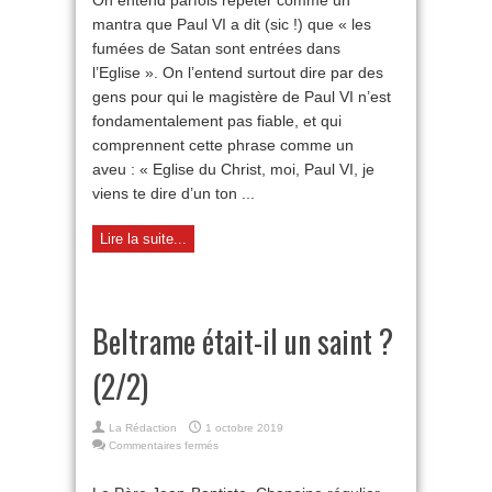
On entend parfois répéter comme un
du
mantra que Paul VI a dit (sic !) que « les
Christ
et
fumées de Satan sont entrées dans
de
l’Eglise ». On l’entend surtout dire par des
l’Esprit
Saint
gens pour qui le magistère de Paul VI n’est
au
fondamentalement pas fiable, et qui
Pontife
comprennent cette phrase comme un
romain
(5)
aveu : « Eglise du Christ, moi, Paul VI, je
viens te dire d’un ton ...
Lire la suite...
Beltrame était-il un saint ?
(2/2)
La Rédaction
1 octobre 2019
sur
Commentaires fermés
Beltrame
était-