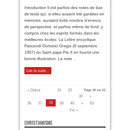
assistance
Introduction Il est parfois des notes de bas
du
de texte qui, si elles avaient été gardées en
Christ
et
mémoire, auraient évité nombre d’erreurs
de
de perspective, et parfois même de fond, y
l’Esprit
Saint
compris chez les esprits formés dans les
au
meilleures écoles. La Lettre encyclique
Pontife
Pascendi Dominici Gregis (8 septembre
romain
(4)
1907) du Saint pape Pie X en fournit une
bonne illustration. La note ...
Lire la suite...
« Début
...
10
20
Page 38 sur 52
30
«
38
36
37
39
40
»
50
...
Fin »
CHRISTIANISME