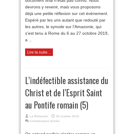
document final n’était pas connu. Nous
querelle
devrons y revenir, mais vous proposons
des
rites
déjà une petite réflexion sur cet événement.
»
Espéré par les uns autant que redouté par
?
les autres, le synode sur l’Amazonie, qui
s’est tenu à Rome du 6 au 27 octobre 2019,
a ...
Lire la suite...
L’indéfectible assistance du
Christ et de l’Esprit Saint
au Pontife romain (5)
La Rédaction
29 octobre 2019
sur
Commentaires fermés
L’indéfectible
assistance