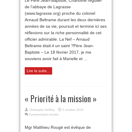
Le Père Jean-Baptiste, Chanoine régulier
il
de l’abbaye de Lagrasse
un
saint
(www.lagrasse.org) proche du colonel
?
Arnaud Beltrame durant les deux dernières
(2/2)
années de sa vie, poursuit et termine ici ses
réflexions sur la riche personnalité de cet
officier admirable. La Nef – Arnaud
Beltrame était-il un saint ?Père Jean-
Baptiste – Le 18 février 2017, je me
souviens avoir fait à Marielle et ...
Lire la suite...
« Priorité à la mission »
Christophe Geffroy
1 octobre 2019
sur
Commentaires fermés
«
Priorité
Mgr Matthieu Rougé est évêque de
à