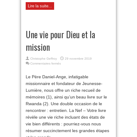
Lire la suite...
Une vie pour Dieu et la
mission
Christophe Geffroy
29 novembre 2019
sur
Commentaires fermés
Une
vie
Le Père Daniel-Ange, infatigable
pour
missionnaire et fondateur de Jeunesse-
Dieu
et
Lumière, nous offre un riche recueil de
la
mémoires (1), ainsi qu’un beau livre sur le
mission
Rwanda (2). Une double occasion de le
rencontrer : entretien. La Nef – Votre livre
révèle une vie riche incluant des états de
vie bien différents : pourriez-vous nous
résumer succinctement les grandes étapes