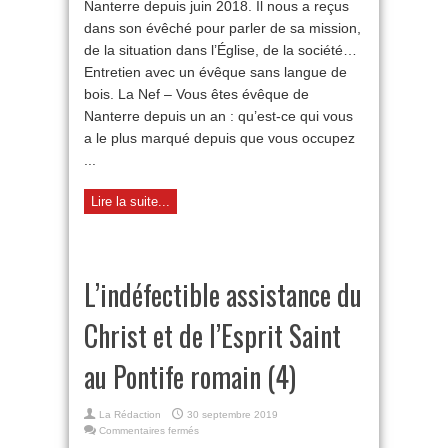
Nanterre depuis juin 2018. Il nous a reçus
la
mission
dans son évêché pour parler de sa mission,
»
de la situation dans l’Église, de la société…
Entretien avec un évêque sans langue de
bois. La Nef – Vous êtes évêque de
Nanterre depuis un an : qu’est-ce qui vous
a le plus marqué depuis que vous occupez
...
Lire la suite...
L’indéfectible assistance du
Christ et de l’Esprit Saint
au Pontife romain (4)
La Rédaction
30 septembre 2019
sur
Commentaires fermés
L’indéfectible