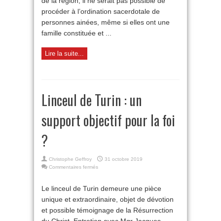
de la région, il ne serait pas possible de
procéder à l’ordination sacerdotale de
personnes ainées, même si elles ont une
famille constituée et ...
Lire la suite...
Linceul de Turin : un
support objectif pour la foi
?
Christophe Geffroy
31 octobre 2019
sur
Commentaires fermés
Linceul
de
Le linceul de Turin demeure une pièce
Turin
unique et extraordinaire, objet de dévotion
:
un
et possible témoignage de la Résurrection
support