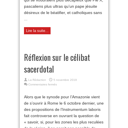
qui se voudraient plus décapieux que Pie X,
(6)
pascaliens plus ultras qu’un pape jésuite
désireux de le béatifier, et catholiques sans
...
Lire la suite...
Réflexion sur le célibat
sacerdotal
La Rédaction
5 novembre 2019
sur
Commentaires fermés
Réflexion
sur
Alors que le synode pour l’Amazonie vient
le
de s’ouvrir à Rome le 6 octobre dernier, une
célibat
sacerdotal
des propositions de l’Instrumentum laboris
fait controverse en ouvrant la question de
« savoir, si, pour les zones les plus reculées