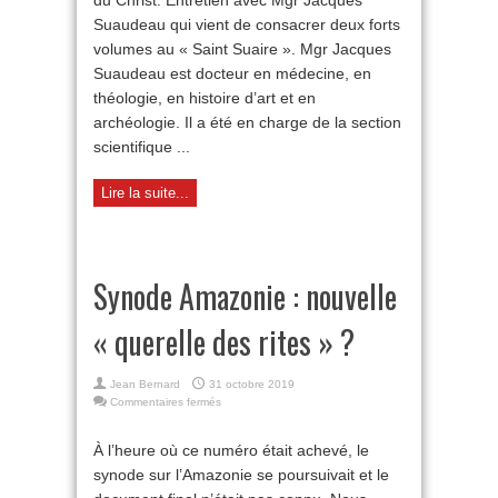
du Christ. Entretien avec Mgr Jacques
objectif
pour
Suaudeau qui vient de consacrer deux forts
la
volumes au « Saint Suaire ». Mgr Jacques
foi
Suaudeau est docteur en médecine, en
?
théologie, en histoire d’art et en
archéologie. Il a été en charge de la section
scientifique ...
Lire la suite...
Synode Amazonie : nouvelle
« querelle des rites » ?
Jean Bernard
31 octobre 2019
sur
Commentaires fermés
Synode
Amazonie
À l’heure où ce numéro était achevé, le
:
synode sur l’Amazonie se poursuivait et le
nouvelle
«