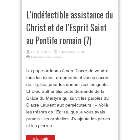
L’indéfectible assistance du
Christ et de l’Esprit Saint
au Pontife romain (7)
La Rédaction
7 décembre 2019
sur
Commentaires fermés
L’indéfectible
assistance
Un pape ordonna à son Diacre de vendre
du
tous les biens, ornements et vases sacrés
Christ
et
de l’Église, pour les donner aux indigents…
de
Et Dieu authentifia cette demande de la
l’Esprit
Saint
Grâce du Martyre qui suivit les paroles du
au
Diacre Laurent aux persécuteurs : « Voilà
Pontife
les trésors de l’Église, que je vous avais
romain
(7)
promis : les orphelins. J’y ajoute les perles
et les pierres ...
Lire la suite...