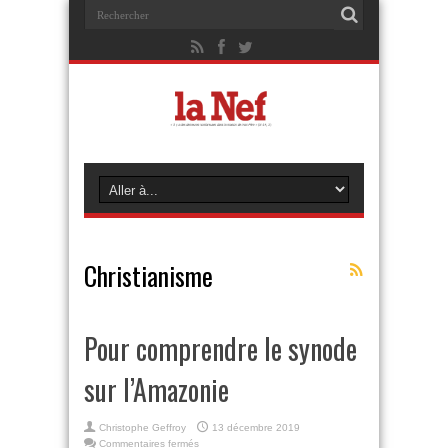
Christianisme
Pour comprendre le synode
sur l’Amazonie
Christophe Geffroy
13 décembre 2019
sur
Commentaires fermés