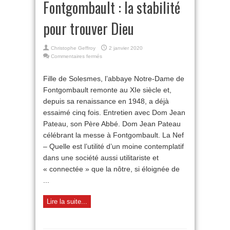
Fontgombault : la stabilité
pour trouver Dieu
Christophe Geffroy
2 janvier 2020
sur
Commentaires fermés
Fontgombault
:
Fille de Solesmes, l’abbaye Notre-Dame de
la
Fontgombault remonte au XIe siècle et,
stabilité
pour
depuis sa renaissance en 1948, a déjà
trouver
essaimé cinq fois. Entretien avec Dom Jean
Dieu
Pateau, son Père Abbé. Dom Jean Pateau
célébrant la messe à Fontgombault. La Nef
– Quelle est l’utilité d’un moine contemplatif
dans une société aussi utilitariste et
« connectée » que la nôtre, si éloignée de
...
Lire la suite...