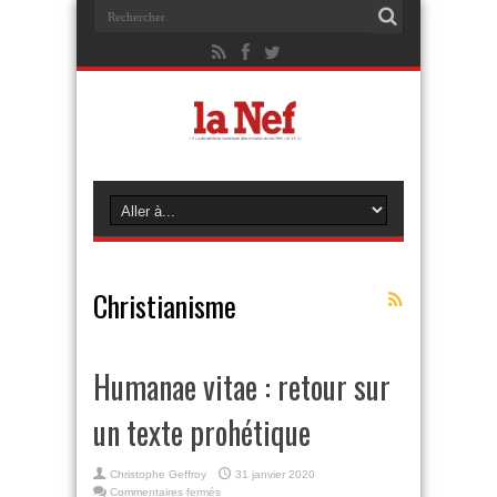
Christianisme
Humanae vitae : retour sur
un texte prohétique
Christophe Geffroy
31 janvier 2020
sur
Commentaires fermés