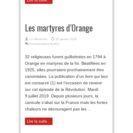
Lire la suite...
Les martyres d’Orange
La Rédaction
20 janvier 2020
sur
Commentaires fermés
Les
martyres
32 religieuses furent guillotinées en 1794 à
d’Orange
Orange en martyres de la foi. Béatifiées en
1925, elles pourraient prochainement être
canonisées. La publication d’un livre qui leur
est consacré (1) est l’occasion de revenir
sur cet épisode de la Révolution. Mardi
9 juillet 2019. Depuis plusieurs jours, la
canicule s’abat sur la France mais les fortes
chaleurs ne découragent pas les ...
Lire la suite...