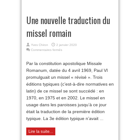
Une nouvelle traduction du
missel romain
Yves Chiron
2 janvier 2020
sur
Commentaires fermés
Une
nouvelle
Par la constitution apostolique Missale
traduction
Romanum, datée du 4 avril 1969, Paul VI
du
missel
promulguait un missel « révisé ». Trois
romain
éditions typiques (c’est-à-dire normatives en
latin) de ce missel se sont succédé : en
1970, en 1975 et en 2002. Le missel en
usage dans les paroisses jusqu’à ce jour
était la traduction de la première édition
typique. La 3e édition typique n’avait ...
Lire la suite...