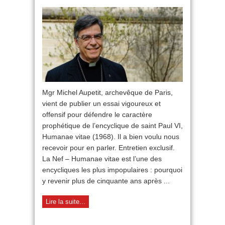
Humanae
vitae
:
retour
sur
un
texte
prohétique
Mgr Michel Aupetit, archevêque de Paris,
vient de publier un essai vigoureux et
offensif pour défendre le caractère
prophétique de l’encyclique de saint Paul VI,
Humanae vitae (1968). Il a bien voulu nous
recevoir pour en parler. Entretien exclusif.
La Nef – Humanae vitae est l’une des
encycliques les plus impopulaires : pourquoi
y revenir plus de cinquante ans après ...
Lire la suite...