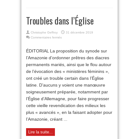
Troubles dans l’Église
Christophe Geffroy
31 décembre 2019
sur
Commentaires fermés
Troubles
dans
ÉDITORIAL La proposition du synode sur
l’Église
l’Amazonie d’ordonner prêtres des diacres
permanents mariés, ainsi que le flou autour
de l’évocation des « ministères féminins »,
ont créé un trouble certain dans l’Église
latine. D’aucuns y voient une manœuvre
soigneusement préparée, notamment par
l’Église d’Allemagne, pour faire progresser
cette vieille revendication des milieux les
plus « avancés », en la faisant adopter pour
l’Amazonie, créant ...
Lire la suite...