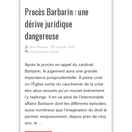
Procès Barbarin : une
dérive juridique
dangereuse
Jean Bernard
2 janvier 2020
sur
Commentaires fermés
Procès
Barbarin
Après le procès en appel du cardinal
:
Barbarin, le jugement aura une grande
une
dérive
importance jurisprudentielle. À peine croit-
juridique
on l’Église sortie du cauchemar de la crise
dangereuse
des abus sexuels qu’un nouvel événement
l’y replonge. Il en va ainsi de l’interminable
affaire Barbarin dont les différents épisodes,
aussi nombreux que l’imagination du droit le
permet, empoisonnent, depuis près de cinq
ans, le ...