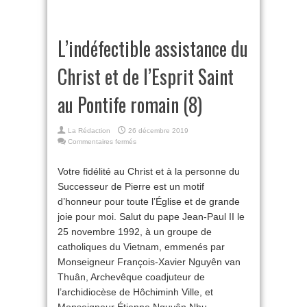
L’indéfectible assistance du
Christ et de l’Esprit Saint
au Pontife romain (8)
La Rédaction
26 décembre 2019
sur
Commentaires fermés
L’indéfectible
assistance
Votre fidélité au Christ et à la personne du
du
Successeur de Pierre est un motif
Christ
et
d’honneur pour toute l’Église et de grande
de
joie pour moi. Salut du pape Jean-Paul II le
l’Esprit
Saint
25 novembre 1992, à un groupe de
au
catholiques du Vietnam, emmenés par
Pontife
Monseigneur François-Xavier Nguyên van
romain
(8)
Thuân, Archevêque coadjuteur de
l’archidiocèse de Hôchiminh Ville, et