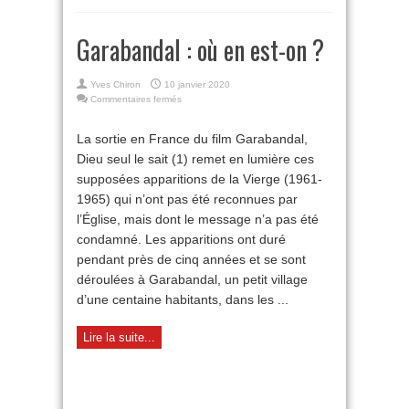
Garabandal : où en est-on ?
Yves Chiron
10 janvier 2020
sur
Commentaires fermés
Garabandal
:
La sortie en France du film Garabandal,
où
Dieu seul le sait (1) remet en lumière ces
en
est-
supposées apparitions de la Vierge (1961-
on
1965) qui n’ont pas été reconnues par
?
l’Église, mais dont le message n’a pas été
condamné. Les apparitions ont duré
pendant près de cinq années et se sont
déroulées à Garabandal, un petit village
d’une centaine habitants, dans les ...
Lire la suite...