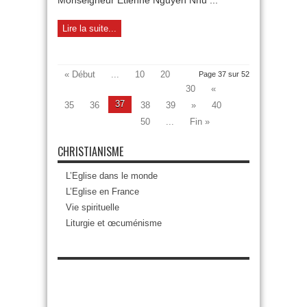
Monseigneur Étienne Nguyên Nhu ...
Lire la suite...
« Début
...
10
20
Page 37 sur 52
30
«
37
35
36
38
39
»
40
50
...
Fin »
CHRISTIANISME
L’Eglise dans le monde
L’Eglise en France
Vie spirituelle
Liturgie et œcuménisme