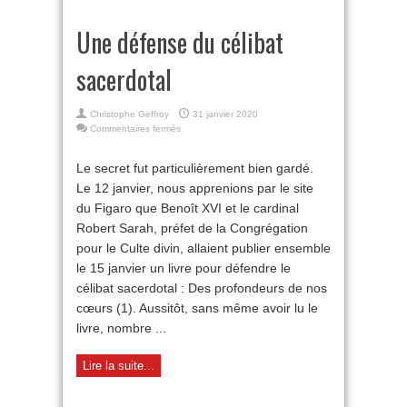
Une défense du célibat
sacerdotal
Christophe Geffroy
31 janvier 2020
sur
Commentaires fermés
Une
défense
Le secret fut particulièrement bien gardé.
du
Le 12 janvier, nous apprenions par le site
célibat
sacerdotal
du Figaro que Benoît XVI et le cardinal
Robert Sarah, préfet de la Congrégation
pour le Culte divin, allaient publier ensemble
le 15 janvier un livre pour défendre le
célibat sacerdotal : Des profondeurs de nos
cœurs (1). Aussitôt, sans même avoir lu le
livre, nombre ...
Lire la suite...