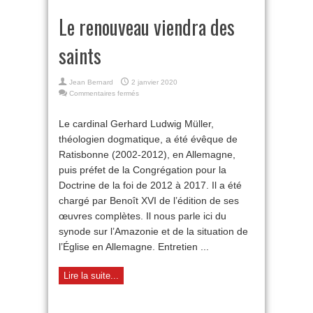
Le renouveau viendra des
saints
Jean Bernard
2 janvier 2020
sur
Commentaires fermés
Le
renouveau
Le cardinal Gerhard Ludwig Müller,
viendra
théologien dogmatique, a été évêque de
des
saints
Ratisbonne (2002-2012), en Allemagne,
puis préfet de la Congrégation pour la
Doctrine de la foi de 2012 à 2017. Il a été
chargé par Benoît XVI de l’édition de ses
œuvres complètes. Il nous parle ici du
synode sur l’Amazonie et de la situation de
l’Église en Allemagne. Entretien ...
Lire la suite...