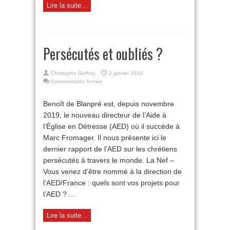
Lire la suite...
Persécutés et oubliés ?
Christophe Geffroy
2 janvier 2020
sur
Commentaires fermés
Persécutés
et
Benoît de Blanpré est, depuis novembre
oubliés
2019, le nouveau directeur de l’Aide à
?
l’Église en Détresse (AED) où il succède à
Marc Fromager. Il nous présente ici le
dernier rapport de l’AED sur les chrétiens
persécutés à travers le monde. La Nef –
Vous venez d’être nommé à la direction de
l’AED/France : quels sont vos projets pour
l’AED ? ...
Lire la suite...