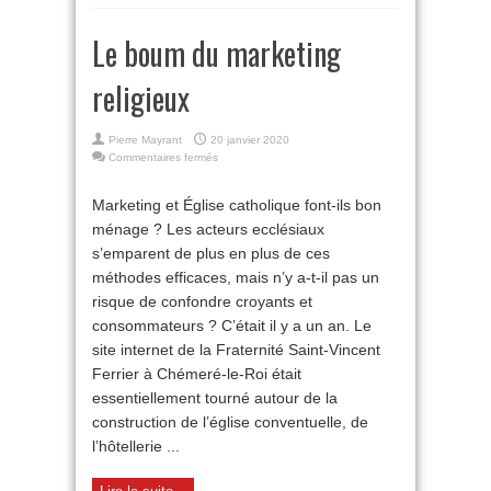
Le boum du marketing
religieux
Pierre Mayrant
20 janvier 2020
sur
Commentaires fermés
Le
boum
Marketing et Église catholique font-ils bon
du
ménage ? Les acteurs ecclésiaux
marketing
religieux
s’emparent de plus en plus de ces
méthodes efficaces, mais n’y a-t-il pas un
risque de confondre croyants et
consommateurs ? C’était il y a un an. Le
site internet de la Fraternité Saint-Vincent
Ferrier à Chémeré-le-Roi était
essentiellement tourné autour de la
construction de l’église conventuelle, de
l’hôtellerie ...