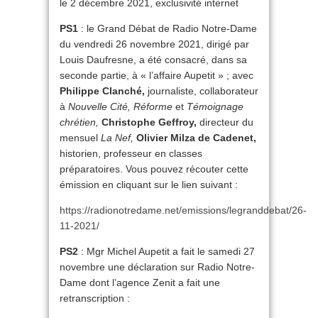
le 2 décembre 2021, exclusivité internet
PS1
: le Grand Débat de Radio Notre-Dame
du vendredi 26 novembre 2021, dirigé par
Louis Daufresne, a été consacré, dans sa
seconde partie, à « l’affaire Aupetit » ; avec
Philippe Clanché,
journaliste, collaborateur
à
Nouvelle Cité, Réforme
et
Témoignage
chrétien,
Christophe Geffroy,
directeur du
mensuel
La Nef,
Olivier Milza de Cadenet,
historien, professeur en classes
préparatoires. Vous pouvez récouter cette
émission en cliquant sur le lien suivant :
https://radionotredame.net/emissions/legranddebat/26-
11-2021/
PS2
: Mgr Michel Aupetit a fait le samedi 27
novembre une déclaration sur Radio Notre-
Dame dont l’agence Zenit a fait une
retranscription :