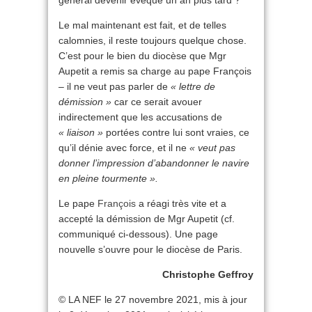
général devenir évêque un an plus tard ?
Le mal maintenant est fait, et de telles
calomnies, il reste toujours quelque chose.
C’est pour le bien du diocèse que Mgr
Aupetit a remis sa charge au pape François
– il ne veut pas parler de
« lettre de
démission »
car ce serait avouer
indirectement que les accusations de
« liaison »
portées contre lui sont vraies, ce
qu’il dénie avec force, et il ne
« veut pas
donner l’impression d’abandonner le navire
en pleine tourmente ».
Le pape
François
a réagi très vite et a
accepté la démission de Mgr Aupetit (cf.
communiqué ci-dessous). Une page
nouvelle s’ouvre pour le diocèse de Paris.
Christophe Geffroy
© LA NEF le 27 novembre 2021, mis à jour