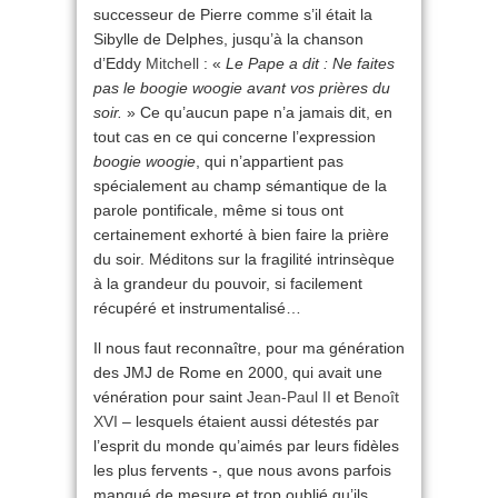
successeur de Pierre comme s’il était la
Sibylle de Delphes, jusqu’à la chanson
d’Eddy
Mitchell
: «
Le Pape a dit : Ne faites
pas le boogie woogie avant vos prières du
soir.
» Ce qu’aucun pape n’a jamais dit, en
tout cas en ce qui concerne l’expression
boogie woogie
, qui n’appartient pas
spécialement au champ sémantique de la
parole pontificale, même si tous ont
certainement exhorté à bien faire la prière
du soir. Méditons sur la fragilité intrinsèque
à la grandeur du pouvoir, si facilement
récupéré et instrumentalisé…
Il nous faut reconnaître, pour ma génération
des JMJ de Rome en 2000, qui avait une
vénération pour saint
Jean-Paul II
et
Benoît
XVI
– lesquels étaient aussi détestés par
l’esprit du monde qu’aimés par leurs fidèles
les plus fervents -, que nous avons parfois
manqué de mesure et trop oublié qu’ils