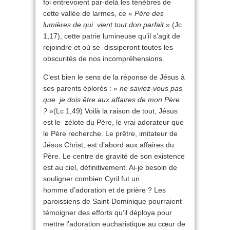
foi entrevoient par-delà les ténèbres de
cette vallée de larmes, ce «
Père des
lumières de qui vient tout don parfait
» (Jc
1,17), cette patrie lumineuse qu’il s’agit de
rejoindre et où se dissiperont toutes les
obscurités de nos incompréhensions.
C’est bien le sens de la réponse de Jésus à
ses parents éplorés : «
ne saviez-vous pas
que je dois être aux affaires de mon Père
?
»(Lc 1,49) Voilà la raison de tout, Jésus
est le zélote du Père, le vrai adorateur que
le Père recherche. Le prêtre, imitateur de
Jésus Christ, est d’abord aux affaires du
Père. Le centre de gravité de son existence
est au ciel, définitivement. Ai-je besoin de
souligner combien Cyril fut un
homme d’adoration et de prière ? Les
paroissiens de Saint-Dominique pourraient
témoigner des efforts qu’il déploya pour
mettre l’adoration eucharistique au cœur de