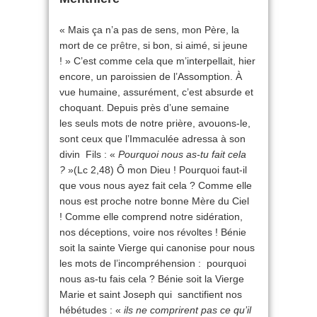
« Mais ça n’a pas de sens, mon Père, la
mort de ce
prêtre
, si bon, si aimé, si jeune
! » C’est comme cela que m’interpellait, hier
encore, un paroissien de l’Assomption. À
vue humaine, assurément, c’est absurde et
choquant. Depuis près d’une semaine
les seuls mots de notre prière, avouons-le,
sont ceux que l’Immaculée adressa à son
divin Fils : «
Pourquoi nous as-tu fait cela
?
»(Lc 2,48) Ô mon Dieu ! Pourquoi faut-il
que vous nous ayez fait cela ? Comme elle
nous est proche notre bonne Mère du Ciel
! Comme elle comprend notre sidération,
nos déceptions, voire nos révoltes ! Bénie
soit la sainte Vierge qui canonise pour nous
les mots de l’incompréhension : pourquoi
nous as-tu fais cela ? Bénie soit la Vierge
Marie et saint Joseph qui sanctifient nos
hébétudes : «
ils ne comprirent pas ce qu’il