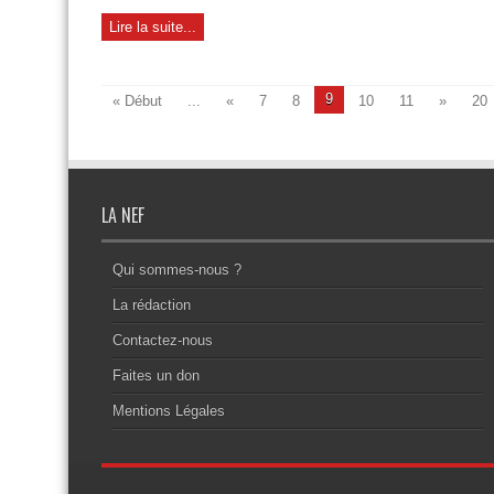
Lire la suite...
9
« Début
...
«
7
8
10
11
»
20
LA NEF
Qui sommes-nous ?
La rédaction
Contactez-nous
Faites un don
Mentions Légales