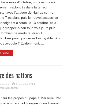
 triste mois d’octobre, nous avons été
jusqu’à
lement replongés dans la terreur
quand
le
iste, avec l’attaque du Hamas contre
déni ?
l, le 7 octobre, puis le nouvel assassinat
enseignant à Arras, le 13 octobre, et la
que frappée à son tour trois jours plus
 Combien de morts faudra-t-il
abiliser pour que cesse l’incroyable déni
ous aveugle ? Évidemment, ...
la suite...
ge des nations
édaction
1 novembre 2023
sur
mentaires fermés
Éloge
des
r sur les propos du pape à Marseille. Par
nations
ppel à un accueil presque inconditionnel