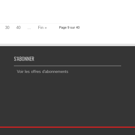
30
40
...
Fin »
Page 9 sur 40
S’ABONNER
Voir les offres d'abonnements