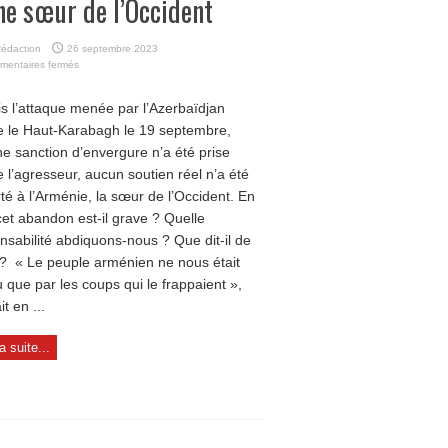
ne sœur de l’Occident
édaction
26 septembre 2023
sur
mentaires fermés
Arménie :
l’abandon
s l’attaque menée par l’Azerbaïdjan
coupable
e le Haut-Karabagh le 19 septembre,
d’une
sœur
e sanction d’envergure n’a été prise
de
e l’agresseur, aucun soutien réel n’a été
l’Occident
té à l’Arménie, la sœur de l’Occident. En
cet abandon est-il grave ? Quelle
nsabilité abdiquons-nous ? Que dit-il de
? « Le peuple arménien ne nous était
 que par les coups qui le frappaient »,
it en ...
la suite...