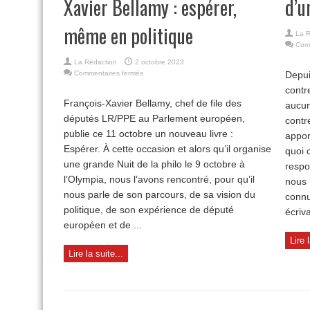
Xavier Bellamy : espérer,
d’u
même en politique
La R
Com
La Rédaction
2 octobre 2023
sur
Commentaires fermés
Depui
Entretien
contr
avec
François-Xavier Bellamy, chef de file des
aucun
François-
députés LR/PPE au Parlement européen,
Xavier
contr
Bellamy :
publie ce 11 octobre un nouveau livre :
appor
espérer,
Espérer. À cette occasion et alors qu’il organise
quoi 
même
en
une grande Nuit de la philo le 9 octobre à
respo
politique
l’Olympia, nous l’avons rencontré, pour qu’il
nous 
nous parle de son parcours, de sa vision du
connu
politique, de son expérience de député
écriva
européen et de ...
Lire 
Lire la suite...