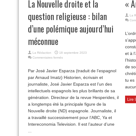
La Nouvelle droite et la
« A
question religieuse : bilan
La R
Com
d’une polémique aujourd’hui
L’ordr
méconnue
s’app
const
La Rédaction
18 septembre 2023
et à 
sur
Commentaires fermés
l’hist
La
de so
Nouvelle
Par José Javier Esparza (traduit de l’espagnol
droite
chrét
par Arnaud Imatz) Historien, écrivain et
et
tu es 
la
journaliste, José Javier Esparza est l’un des
aucun
question
intellectuels espagnols les plus brillants de sa
religieuse
:
génération. Directeur de la revue Hesperides, il
Lire 
bilan
a longtemps été la principale figure de la
d’une
Nouvelle droite (ND) espagnole. Journaliste, il
polémique
aujourd’hui
a travaillé successivement pour l’ABC, Ya et
méconnue
Intereconomia Television. Il est l’auteur d’une
...