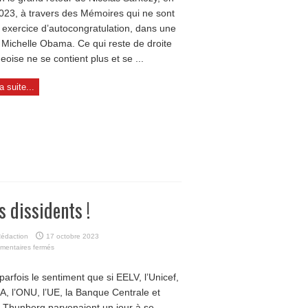
2023, à travers des Mémoires qui ne sont
 exercice d’autocongratulation, dans une
 Michelle Obama. Ce qui reste de droite
eoise ne se contient plus et se ...
la suite...
s dissidents !
édaction
17 octobre 2023
sur
mentaires fermés
Tous
dissidents !
parfois le sentiment que si EELV, l’Unicef,
FA, l’ONU, l’UE, la Banque Centrale et
 Thunberg parvenaient un jour à se