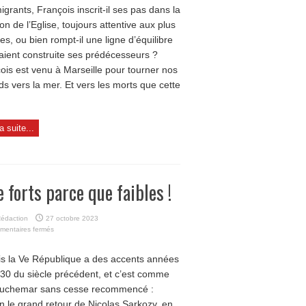
igrants, François inscrit-il ses pas dans la
ion de l’Eglise, toujours attentive aux plus
es, ou bien rompt-il une ligne d’équilibre
aient construite ses prédécesseurs ?
ois est venu à Marseille pour tourner nos
ds vers la mer. Et vers les morts que cette
la suite...
e forts parce que faibles !
édaction
27 octobre 2023
sur
mentaires fermés
Être
forts
is la Ve République a des accents années
parce
 30 du siècle précédent, et c’est comme
que
faibles !
auchemar sans cesse recommencé :
n le grand retour de Nicolas Sarkozy, en