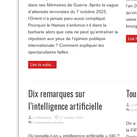
Orient
dans ses Mémoires de Guerre. Après la vague
l’an 
d’attentats terroristes du 7 octobre 2023,
qu’un
l’Orient n’a jamais paru aussi compliqué.
veine
Pourquoi le Hamas s’enfonce-t-il dans la
bourg
barbarie alors que cela ne peut qu’entraîner la
répulsion aux yeux de l’opinion publique
Lire 
internationale ? Comment expliquer les
spectaculaires failles ...
Lire la suite...
Dix remarques sur
Tou
l’intelligence artificielle
La R
Com
La Rédaction
17 octobre 2023
sur
Commentaires fermés
On a 
Dix
la FI
remarques
Qu’appelle-t-on « intelligence artificielle » (IA) ?
Greta
sur