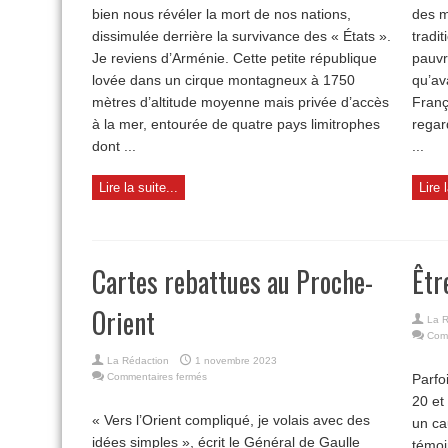
bien nous révéler la mort de nos nations,
des m
dissimulée derrière la survivance des « États ».
tradit
Je reviens d’Arménie. Cette petite république
pauvr
lovée dans un cirque montagneux à 1750
qu’av
mètres d’altitude moyenne mais privée d’accès
Franç
à la mer, entourée de quatre pays limitrophes
regar
dont ...
...
Lire la suite...
Lire 
Cartes rebattues au Proche-
Êtr
Orient
La R
Com
La Rédaction
1 novembre 2023
sur
Commentaires fermés
Parfo
Cartes
20 et
rebattues
« Vers l’Orient compliqué, je volais avec des
un c
au
idées simples », écrit le Général de Gaulle
Proche-
témoi