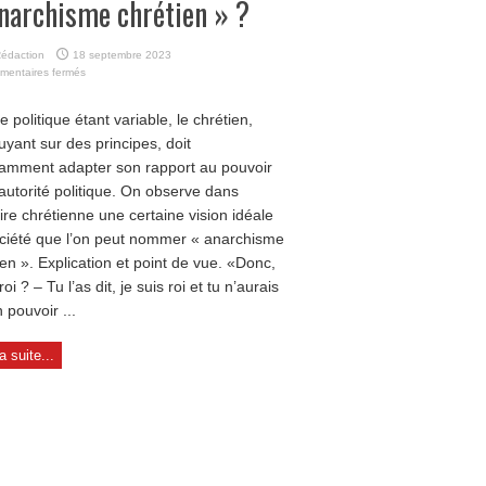
narchisme chrétien » ?
édaction
18 septembre 2023
sur
mentaires fermés
«
Anarchisme
e politique étant variable, le chrétien,
chrétien
uyant sur des principes, doit
»
?
amment adapter son rapport au pouvoir
l’autorité politique. On observe dans
oire chrétienne une certaine vision idéale
ciété que l’on peut nommer « anarchisme
ien ». Explication et point de vue. «Donc,
roi ? – Tu l’as dit, je suis roi et tu n’aurais
 pouvoir ...
la suite...