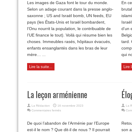
Les images de Gaza font le tour du monde.
En ce
le
Selon un adage courant dans la presse anglo-
piège
bruta
du
saxonne ; US and Israël bomb, UN feeds, EU
islam
Hamas
pays (les États-Unis et Israël bombardent,
Israë
l’Onu nourrit la population, le contribuable de
d’un 
l’UE finance le tout). Voilà qui résume bien les
Belgi
choses. Immeubles rasés, hôpitaux évacués,
tard.
enfants ensanglantés dans les bras de leur
compt
mère… ...
qui n
Lire la suite...
Lire 
La leçon arménienne
Élo
La Rédaction
16 novembre 2023
La R
sur
Commentaires fermés
Com
La
leçon
De quoi l’abandon de l’Arménie par l’Europe
Retou
arménienne
est-il le nom ? Que dit-il de nous ? Il pourrait
son a