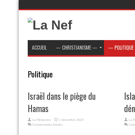
ACCUEIL
— CHRISTIANISME —
— POLITIQUE
Politique
Israël dans le piège du
Isl
Hamas
dén
La Rédaction
1 décembre 2023
La R
sur
Commentaires fermés
Com
Israël
dans