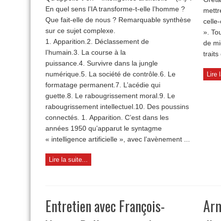
En quel sens l’IA transforme-t-elle l’homme ?
l’intelligence
mettr
artificielle
Que fait-elle de nous ? Remarquable synthèse
celle-
sur ce sujet complexe.
». To
1. Apparition.2. Déclassement de
de mi
l’humain.3. La course à la
traits
puissance.4. Survivre dans la jungle
numérique.5. La société de contrôle.6. Le
Lire 
formatage permanent.7. L’acédie qui
guette.8. Le rabougrissement moral.9. Le
rabougrissement intellectuel.10. Des poussins
connectés. 1. Apparition. C’est dans les
années 1950 qu’apparut le syntagme
« intelligence artificielle », avec l’avènement ...
Lire la suite...
Entretien avec François-
Arm