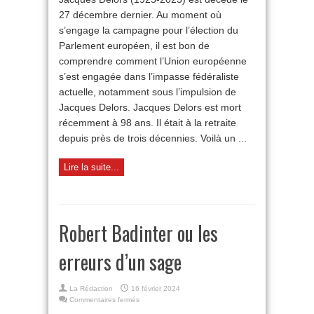
et
27 décembre dernier. Au moment où
le
mythe
s’engage la campagne pour l’élection du
européen
Parlement européen, il est bon de
comprendre comment l’Union européenne
s’est engagée dans l’impasse fédéraliste
actuelle, notamment sous l’impulsion de
Jacques Delors. Jacques Delors est mort
récemment à 98 ans. Il était à la retraite
depuis près de trois décennies. Voilà un ...
Lire la suite...
Robert Badinter ou les
erreurs d’un sage
La Rédaction
16 février 2024
sur
Commentaires fermés
Robert