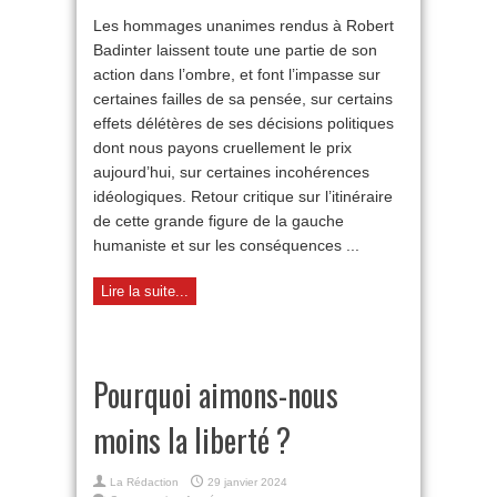
Badinter
Les hommages unanimes rendus à Robert
ou
Badinter laissent toute une partie de son
les
erreurs
action dans l’ombre, et font l’impasse sur
d’un
certaines failles de sa pensée, sur certains
sage
effets délétères de ses décisions politiques
dont nous payons cruellement le prix
aujourd’hui, sur certaines incohérences
idéologiques. Retour critique sur l’itinéraire
de cette grande figure de la gauche
humaniste et sur les conséquences ...
Lire la suite...
Pourquoi aimons-nous
moins la liberté ?
La Rédaction
29 janvier 2024