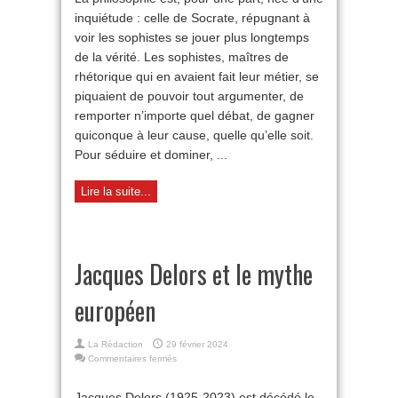
sophistes
inquiétude : celle de Socrate, répugnant à
voir les sophistes se jouer plus longtemps
de la vérité. Les sophistes, maîtres de
rhétorique qui en avaient fait leur métier, se
piquaient de pouvoir tout argumenter, de
remporter n’importe quel débat, de gagner
quiconque à leur cause, quelle qu’elle soit.
Pour séduire et dominer, ...
Lire la suite...
Jacques Delors et le mythe
européen
La Rédaction
29 février 2024
sur
Commentaires fermés
Jacques
Delors
Jacques Delors (1925-2023) est décédé le