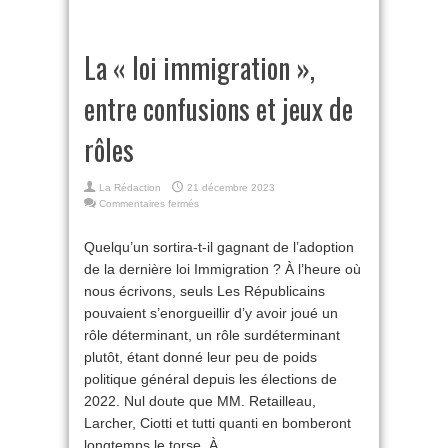
La « loi immigration »,
entre confusions et jeux de
rôles
La Rédaction
21 décembre 2023
sur
Commentaires fermés
La
« loi
Quelqu’un sortira-t-il gagnant de l’adoption
immigration »,
de la dernière loi Immigration ? À l’heure où
entre
confusions
nous écrivons, seuls Les Républicains
et
pouvaient s’enorgueillir d’y avoir joué un
jeux
de
rôle déterminant, un rôle surdéterminant
rôles
plutôt, étant donné leur peu de poids
politique général depuis les élections de
2022. Nul doute que MM. Retailleau,
Larcher, Ciotti et tutti quanti en bomberont
longtemps le torse. À ...