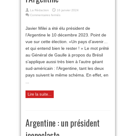
La Rédaction
16 janvier 2024
sur
Commentaires fermés
Drôle
de
Javier Milei a été élu président de
tango
l’Argentine le 10 décembre 2023. Point de
pour
l’Argentine
vue sur cette élection. «Un pays d’avenir…
et qui entend bien le rester ! » Le mot prêté
au Général de Gaulle à propos du Brésil
s’applique aussi très bien à l’autre géant
sud-américain : l’Argentine, tant les deux
pays suivent le même schéma. En effet, en
...
Lire la suite...
Argentine : un président
iconoclaste