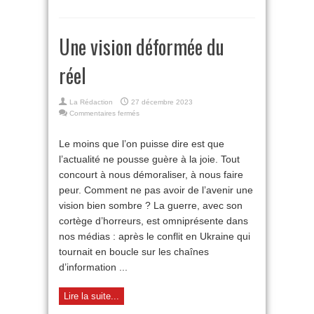
Une vision déformée du
réel
La Rédaction
27 décembre 2023
sur
Commentaires fermés
Une
vision
Le moins que l’on puisse dire est que
déformée
l’actualité ne pousse guère à la joie. Tout
du
réel
concourt à nous démoraliser, à nous faire
peur. Comment ne pas avoir de l’avenir une
vision bien sombre ? La guerre, avec son
cortège d’horreurs, est omniprésente dans
nos médias : après le conflit en Ukraine qui
tournait en boucle sur les chaînes
d’information ...
Lire la suite...