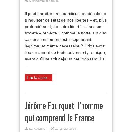
sur
Commentaires fermés
Pourquoi
aimons-
Il peut paraître un peu ridicule ou décalé de
nous
s’inquiéter de l’état de nos libertés – et, plus
moins
la
profondément, de notre liberté – dans une
liberté ?
société « ouverte » comme la nôtre. En quoi
ce questionnement est-il cependant
légitime, et même nécessaire ? Il doit avoir
lieu en amont de toute advenue tyrannique,
avant qu’il ne soit déjà un peu trop tard. La
...
Lire la suite...
Jérôme Fourquet, l’homme
qui comprend la France
La Rédaction
16 janvier 2024