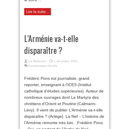
Lire la suite...
L’Arménie va-t-elle
disparaître ?
La Rédaction
1 décembre 2023
sur
Commentaires fermés
L’Arménie
va-
Frédéric Pons est journaliste, grand
t-
reporter, enseignant à l’ICES (Institut
elle
disparaître ?
catholique d’études supérieures). Auteur de
nombreux ouvrages dont Le Martyre des
chrétiens d’Orient et Poutine (Calmann-
Lévy). Il vient de publier L’Arménie va-t-elle
disparaître ? (Artège). La Nef – L’histoire de
l’Arménie remonte très loin…Frédéric Pons