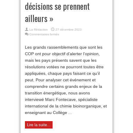
décisions se prennent
ailleurs »
La Rédaction
27 décembre 2023
sur
Commentaires fermés
COP28
à
Les grands rassemblements que sont les
Dubaï
COP ont pour objectif d’alerter l’opinion,
:
« Les
mais les pays présents savent que les
décisions
résolutions votées ne pourront toutes être
se
prennent
appliquées, chaque pays faisant ce qu’il
ailleurs »
peut. Pour analyser cet événement et
comprendre certains grands enjeux de la
transition énergétique, nous avons
interviewé Marc Fontecave, spécialiste
international de la chimie bioinorganique, et
enseignant au Collège ...
Lire la suite...