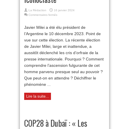
La Rédaction
16 janvier 2024
sur
Commentaires fermés
Argentine :
un
Javier Milei a été élu président de
président
l’Argentine le 10 décembre 2023. Point de
iconoclaste
vue sur cette élection. La récente élection
de Javier Milei, large et inattendue, a
aussitôt déclenché les cris d’orfraie de la
presse internationale. Pourquoi ? Comment
comprendre l’ascension fulgurante de cet
homme parvenu presque seul au pouvoir ?
Que peut-on en attendre ? Déchiffrer le
phénomène ...
Lire la suite...
COP28 à Dubaï : « Les