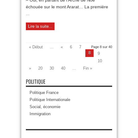
– Oui, en partant de l’Arche de Noé
échouée sur le mont Ararat… La première
...
Lire la suite...
« Début
...
«
6
7
Page 8 sur 40
8
9
10
»
20
30
40
...
Fin »
POLITIQUE
Politique France
Politique Internationale
Social, économie
Immigration