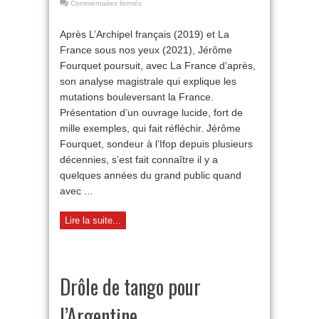
sur
Commentaires fermés
Jérôme
Fourquet,
Après L’Archipel français (2019) et La
l’homme
France sous nos yeux (2021), Jérôme
qui
comprend
Fourquet poursuit, avec La France d’après,
la
son analyse magistrale qui explique les
France
mutations bouleversant la France.
Présentation d’un ouvrage lucide, fort de
mille exemples, qui fait réfléchir. Jérôme
Fourquet, sondeur à l’Ifop depuis plusieurs
décennies, s’est fait connaître il y a
quelques années du grand public quand
avec ...
Lire la suite...
Drôle de tango pour
l’Argentine