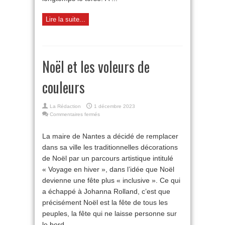
Lire la suite...
Noël et les voleurs de
couleurs
La Rédaction
1 décembre 2023
sur
Commentaires fermés
Noël
et
La maire de Nantes a décidé de remplacer
les
dans sa ville les traditionnelles décorations
voleurs
de
de Noël par un parcours artistique intitulé
couleurs
« Voyage en hiver », dans l’idée que Noël
devienne une fête plus « inclusive ». Ce qui
a échappé à Johanna Rolland, c’est que
précisément Noël est la fête de tous les
peuples, la fête qui ne laisse personne sur
le bord ...