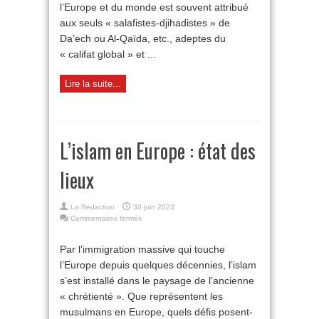
l’Europe et du monde est souvent attribué
aux seuls « salafistes-djihadistes » de
Da’ech ou Al-Qaïda, etc., adeptes du
« califat global » et ...
Lire la suite...
L’islam en Europe : état des
lieux
La Rédaction
30 juin 2023
sur
Commentaires fermés
L’islam
en
Par l’immigration massive qui touche
Europe :
l’Europe depuis quelques décennies, l’islam
état
des
s’est installé dans le paysage de l’ancienne
lieux
« chrétienté ». Que représentent les
musulmans en Europe, quels défis posent-