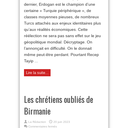
dernier, Erdogan est le champion d’une
électorale
d’Erdogan
certaine « Turquie périphérique », de
classes moyennes pieuses, de nombreux
Turcs attachés aux enjeux identitaires plus
qu’aux réalités économiques. Cette
réélection ne sera pas sans effet sur le jeu
géopolitique mondial. Décryptage. On
l’annonçait en difficulté. On le donnait
même peut-être perdant. Pourtant Recep
Tayip ...
Lire la suite...
Les chrétiens oubliés de
Birmanie
La Rédaction
20 juin 2023
sur
Commentaires fermés