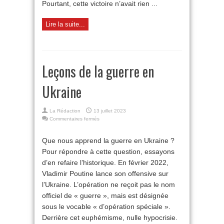
Pourtant, cette victoire n’avait rien ...
Lire la suite...
Leçons de la guerre en
Ukraine
La Rédaction
13 juillet 2023
sur
Commentaires fermés
Leçons
de
Que nous apprend la guerre en Ukraine ?
la
Pour répondre à cette question, essayons
guerre
en
d’en refaire l’historique. En février 2022,
Ukraine
Vladimir Poutine lance son offensive sur
l’Ukraine. L’opération ne reçoit pas le nom
officiel de « guerre », mais est désignée
sous le vocable « d’opération spéciale ».
Derrière cet euphémisme, nulle hypocrisie.