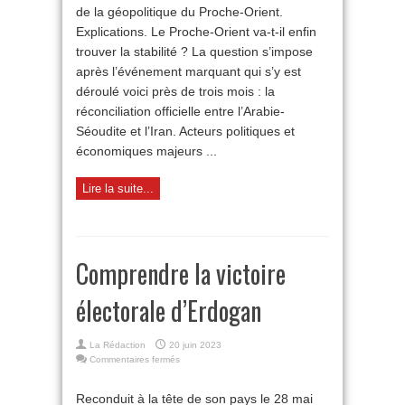
de la géopolitique du Proche-Orient.
Explications. Le Proche-Orient va-t-il enfin
trouver la stabilité ? La question s’impose
après l’événement marquant qui s’y est
déroulé voici près de trois mois : la
réconciliation officielle entre l’Arabie-
Séoudite et l’Iran. Acteurs politiques et
économiques majeurs ...
Lire la suite...
Comprendre la victoire
électorale d’Erdogan
La Rédaction
20 juin 2023
sur
Commentaires fermés
Comprendre
la
Reconduit à la tête de son pays le 28 mai
victoire