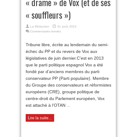
« drame » de Vox (et de ses
« souffleurs »)
La Rédaction
31 août 2023
sur
Commentaires fermés
Politique
espagnole :
Tribune libre, écrite au lendemain du semi-
le
échec du PP et du revers de Vox aux
« drame »
de
législatives de juin dernier.C’est en 2013
Vox
que le parti politique espagnol Vox a été
(et
de
fondé par d’anciens membres du parti
ses
conservateur PP (Parti populaire). Membre
« souffleurs »)
du Groupe des conservateurs et réformistes
européens (CRE), groupe politique de
centre-droit du Parlement européen, Vox
est attaché à l’OTAN ...
Lire la suite...