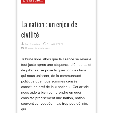
Lire la suite...
La nation : un enjeu de
civilité
La Rédaction
13 juillet 2023
sur
Commentaires fermés
La
nation :
Tribune libre. Alors que la France se réveille
un
tout juste après une séquence d’émeutes et
enjeu
de
de pillages, se pose la question des liens
civilité
qui nous unissent, de la communauté
politique que nous sommes censés
constituer, bref de la « nation ». Cet article
nous aide à bien comprendre en quoi
consiste précisément une nation, notion
souvent convoquée mais trop peu définie,
qui ...