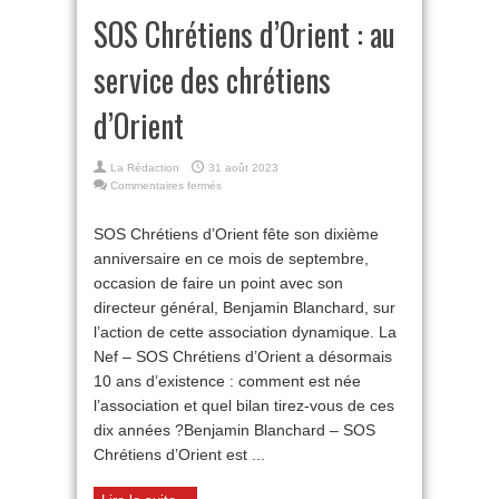
SOS Chrétiens d’Orient : au
service des chrétiens
d’Orient
La Rédaction
31 août 2023
sur
Commentaires fermés
SOS
Chrétiens
SOS Chrétiens d’Orient fête son dixième
d’Orient :
anniversaire en ce mois de septembre,
au
service
occasion de faire un point avec son
des
directeur général, Benjamin Blanchard, sur
chrétiens
d’Orient
l’action de cette association dynamique. La
Nef – SOS Chrétiens d’Orient a désormais
10 ans d’existence : comment est née
l’association et quel bilan tirez-vous de ces
dix années ?Benjamin Blanchard – SOS
Chrétiens d’Orient est ...