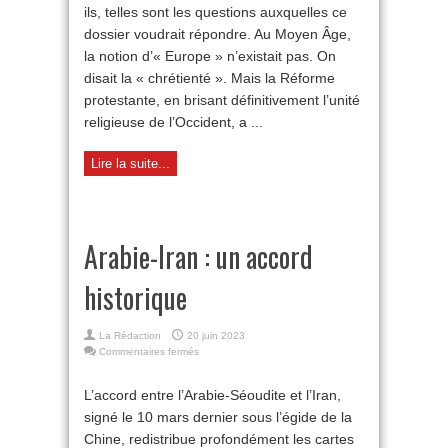
ils, telles sont les questions auxquelles ce
dossier voudrait répondre. Au Moyen Âge,
la notion d’« Europe » n’existait pas. On
disait la « chrétienté ». Mais la Réforme
protestante, en brisant définitivement l’unité
religieuse de l’Occident, a ...
Lire la suite...
Arabie-Iran : un accord
historique
La Rédaction
20 juin 2023
sur
Commentaires fermés
Arabie-
Iran :
L’accord entre l’Arabie-Séoudite et l’Iran,
un
signé le 10 mars dernier sous l’égide de la
accord
historique
Chine, redistribue profondément les cartes