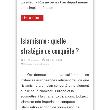
En effet, la Russie pensait au départ mener
une simple opération ...
Lire la suite...
Islamisme : quelle
stratégie de conquête ?
La Rédaction
13 juillet 2023
sur
Commentaires fermés
Islamisme :
quelle
Les Occidentaux et tout particulièrement les
stratégie
instances européennes refusent de voir que
de
conquête ?
l’islamisme a un plan concerté et totalement
public pour islamiser l’Europe et la
soumettre à la charia. Explications. L’objectif
islamiste néo-impérial de conquête-
islamisation et donc de soumission de