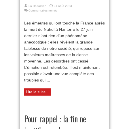
La Rédaction
31 août 2023
sur
Commentaires fermés
Ce
que
Les émeutes qui ont touché la France après
les
la mort de Nahel à Nanterre le 27 juin
émeutes
urbaines
dernier n’ont rien d’un phénomène
révèlent
anecdotique : elles révèlent la grande
de
notre
faiblesse de notre société, qui repose sur
société
les valeurs maîtresses de la classe
moyenne. Les désordres ont cessé.
L’émotion est retombée. Il est maintenant
possible d’avoir une vue complète des
troubles qui ...
Lire la suite...
Pour rappel : la fin ne