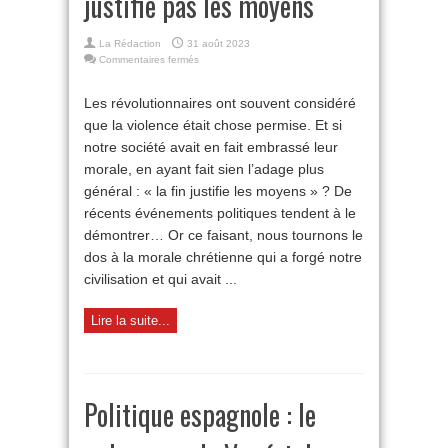
justifie pas les moyens
La Rédaction
31 août 2023
sur
Commentaires fermés
Pour
rappel :
Les révolutionnaires ont souvent considéré
la
que la violence était chose permise. Et si
fin
ne
notre société avait en fait embrassé leur
justifie
morale, en ayant fait sien l’adage plus
pas
les
général : « la fin justifie les moyens » ? De
moyens
récents événements politiques tendent à le
démontrer… Or ce faisant, nous tournons le
dos à la morale chrétienne qui a forgé notre
civilisation et qui avait ...
Lire la suite...
Politique espagnole : le