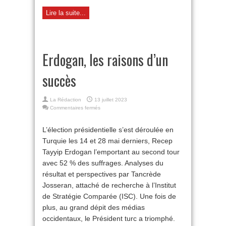
Lire la suite...
Erdogan, les raisons d’un
succès
La Rédaction
13 juillet 2023
sur
Commentaires fermés
Erdogan,
les
L’élection présidentielle s’est déroulée en
raisons
Turquie les 14 et 28 mai derniers, Recep
d’un
succès
Tayyip Erdogan l’emportant au second tour
avec 52 % des suffrages. Analyses du
résultat et perspectives par Tancrède
Josseran, attaché de recherche à l’Institut
de Stratégie Comparée (ISC). Une fois de
plus, au grand dépit des médias
occidentaux, le Président turc a triomphé.