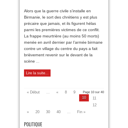
Les
chrétiens
Alors que la guerre civile s’installe en
oubliés
Birmanie, le sort des chrétiens y est plus
de
Birmanie
précaire que jamais, et ils figurent hélas
parmi les premières victimes de ce conflit.
La frappe meurtrière (au moins 50 morts)
menée en avril dernier par l’armée birmane
contre un village du centre du pays a fait
brièvement revenir sur le devant de la
scène ...
Lire la suite...
« Début
...
«
8
9
Page 10 sur 40
10
11
12
»
20
30
40
...
Fin »
POLITIQUE