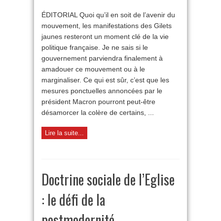
Dieu
ou
ÉDITORIAL Quoi qu’il en soit de l’avenir du
l’Argent
mouvement, les manifestations des Gilets
?
jaunes resteront un moment clé de la vie
politique française. Je ne sais si le
gouvernement parviendra finalement à
amadouer ce mouvement ou à le
marginaliser. Ce qui est sûr, c’est que les
mesures ponctuelles annoncées par le
président Macron pourront peut-être
désamorcer la colère de certains, ...
Lire la suite...
Doctrine sociale de l’Eglise
: le défi de la
postmodernité