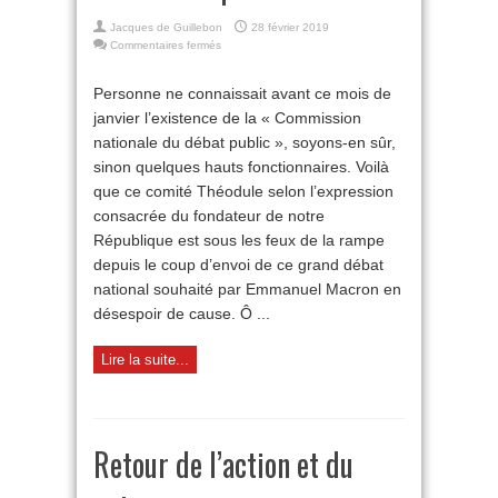
Jacques de Guillebon
28 février 2019
sur
Commentaires fermés
«
Grand
Personne ne connaissait avant ce mois de
débat
janvier l’existence de la « Commission
»
machiavélique
nationale du débat public », soyons-en sûr,
sinon quelques hauts fonctionnaires. Voilà
que ce comité Théodule selon l’expression
consacrée du fondateur de notre
République est sous les feux de la rampe
depuis le coup d’envoi de ce grand débat
national souhaité par Emmanuel Macron en
désespoir de cause. Ô ...
Lire la suite...
Retour de l’action et du