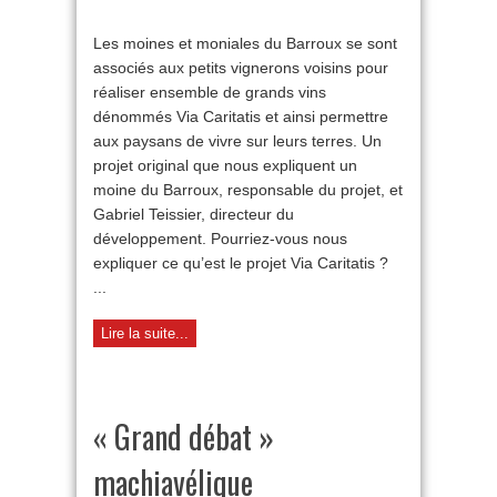
Les
voies
Les moines et moniales du Barroux se sont
de
associés aux petits vignerons voisins pour
la
charité…
réaliser ensemble de grands vins
par
dénommés Via Caritatis et ainsi permettre
le
vin
aux paysans de vivre sur leurs terres. Un
projet original que nous expliquent un
moine du Barroux, responsable du projet, et
Gabriel Teissier, directeur du
développement. Pourriez-vous nous
expliquer ce qu’est le projet Via Caritatis ?
...
Lire la suite...
« Grand débat »
machiavélique