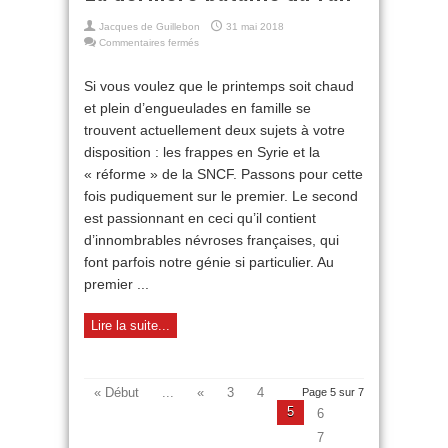
Jacques de Guillebon
31 mai 2018
sur
Commentaires fermés
La
dernière
Si vous voulez que le printemps soit chaud
bataille
et plein d’engueulades en famille se
du
rail
trouvent actuellement deux sujets à votre
disposition : les frappes en Syrie et la
« réforme » de la SNCF. Passons pour cette
fois pudiquement sur le premier. Le second
est passionnant en ceci qu’il contient
d’innombrables névroses françaises, qui
font parfois notre génie si particulier. Au
premier ...
Lire la suite...
« Début
...
«
3
4
Page 5 sur 7
5
6
7