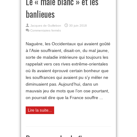
Le « mâle blanc » et les
banlieues
Jacques de Guillebon
30 juin 2018
sur
Commentaires fermés
Le
«
Naguère, les Occidentaux qui avaient goûté
mâle
à l’Asie souffraient, disait-on, du mal jaune,
blanc
»
sorte de maladie intérieure qui toujours les
et
rappelait vers ces rives extrême-orientales
les
banlieues
où ils avaient éprouvé certain bonheur que
les souffrances qui avaient pu s’y mêler ne
diminuaient pas. Aujourd’hui, dans un
mauvais jeu de mots que l’on ose pourtant,
on pourrait dire que la France souffre ...
Lire la suite...