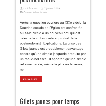
La Rédaction
7 janvier 2019
sur
Commentaires fermés
Doctrine
sociale
Après la question ouvrière au XIXe siècle, la
de
Doctrine sociale de l’Église est confrontée
l’Eglise
:
au XXIe siècle à un nouveau défi qui est
le
celui de la « dissociété », produit de la
défi
de
postmodernité. Explications. La crise des
la
Gilets jaunes est probablement davantage
postmodernité
encore qu’une simple jacquerie produite par
un ras-le-bol fiscal. Il apparaît qu’une simple
réforme fiscale, même la plus audacieuse,
ne ...
Lire la suite...
Gilets jaunes pour temps