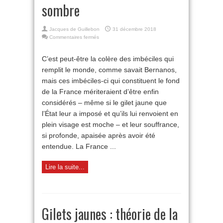
sombre
Jacques de Guillebon
31 décembre 2018
sur
Commentaires fermés
Gilets
jaunes
C’est peut-être la colère des imbéciles qui
pour
remplit le monde, comme savait Bernanos,
temps
sombre
mais ces imbéciles-ci qui constituent le fond
de la France mériteraient d’être enfin
considérés – même si le gilet jaune que
l’État leur a imposé et qu’ils lui renvoient en
plein visage est moche – et leur souffrance,
si profonde, apaisée après avoir été
entendue. La France ...
Lire la suite...
Gilets jaunes : théorie de la