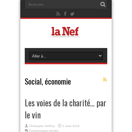
Social, économie
Les voies de la charité… par
le vin
Christophe Geffroy
1 mars 2019
sur
Commentaires fermés