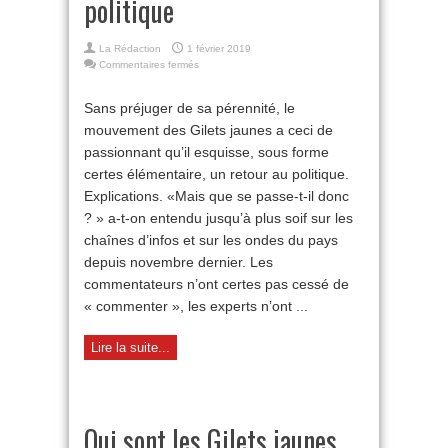
politique
La Rédaction
1 février 2019
sur
Commentaires fermés
Retour
de
Sans préjuger de sa pérennité, le
l’action
mouvement des Gilets jaunes a ceci de
et
du
passionnant qu’il esquisse, sous forme
politique
certes élémentaire, un retour au politique.
Explications. «Mais que se passe-t-il donc
? » a-t-on entendu jusqu’à plus soif sur les
chaînes d’infos et sur les ondes du pays
depuis novembre dernier. Les
commentateurs n’ont certes pas cessé de
« commenter », les experts n’ont ...
Lire la suite...
Qui sont les Gilets jaunes