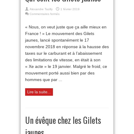
Alexandre Tazilly
1 février 2019
sur
Commentaires fermés
Qui
sont
« Nous, on veut juste que ça aille mieux en
les
France ! » Le mouvement des Gilets
Gilets
jaunes
jaunes, lancé spontanément le 17
novembre 2018 en réponse à la hausse des
taxes sur le carburant et à l’abaissement
des limitations de vitesse, en était à son
« Xe acte » le 19 janvier. Malgré le froid, ce
mouvement porté aussi bien par des
hommes que par ...
Lire la suite...
Un évêque chez les Gilets
jaunes