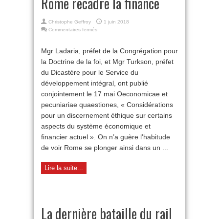
Rome recadre la finance
Christophe Geffroy
1 juin 2018
sur
Commentaires fermés
Rome
recadre
Mgr Ladaria, préfet de la Congrégation pour
la
la Doctrine de la foi, et Mgr Turkson, préfet
finance
du Dicastère pour le Service du
développement intégral, ont publié
conjointement le 17 mai Oeconomicae et
pecuniariae quaestiones, « Considérations
pour un discernement éthique sur certains
aspects du système économique et
financier actuel ». On n’a guère l’habitude
de voir Rome se plonger ainsi dans un ...
Lire la suite...
La dernière bataille du rail