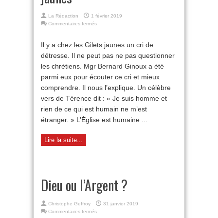
La Rédaction
1 février 2019
sur
Commentaires fermés
Un
évêque
Il y a chez les Gilets jaunes un cri de
chez
détresse. Il ne peut pas ne pas questionner
les
Gilets
les chrétiens. Mgr Bernard Ginoux a été
jaunes
parmi eux pour écouter ce cri et mieux
comprendre. Il nous l’explique. Un célèbre
vers de Térence dit : « Je suis homme et
rien de ce qui est humain ne m’est
étranger. » L’Église est humaine ...
Lire la suite...
Dieu ou l’Argent ?
Christophe Geffroy
31 janvier 2019
sur
Commentaires fermés