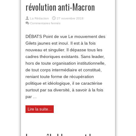
révolution anti-Macron
La Rédaction
27 novembre 2018
sur
Commentaires fermés
Gilets
jaunes
DÉBATS Point de vue Le mouvement des
:
Gilets jaunes est inouï. Il est à la fois
théorie
de
nouveau et singulier. Il dépasse tous les
la
cadres théoriques existants. Sans leader,
révolution
anti-
hors de toute organisation institutionnelle,
Macron
de tout corps intermédiaire et constitué,
reniant toute forme de récupération
politique et idéologique, il se caractérise
surtout par sa diversité, à savoir à la fois
par ...
Lire la suite...