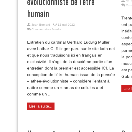
évolutionniste de l’être
Anni
Com
humain
Trent
ont p
Jean Bernard
12 mai 2022
sur
Commentaires fermés
inédi
La
conte
« médecine
Entretien du cardinal Gerhard Ludwig Müller
reproductive »
aspec
avec Lothar C. Rilinger paru sur le site kath.net
et
perme
la
et que nous traduisons ici en français en
la por
conception
exclusivité. Il s’agit de la deuxième partie d’un
athée-
musul
évolutionniste
entretien dont la premier est accessible ICI. La
est p
de
conception de l’être humain issue de la pensée
Gabrie
l’être
« athée-évolutionniste » considère l’enfant à
humain
naître comme un « amas de cellules » et
Lire 
comme un ...
Lire la suite...