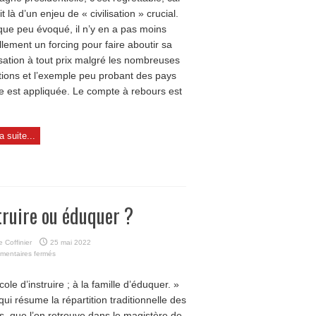
git là d’un enjeu de « civilisation » crucial.
que peu évoqué, il n’y en a pas moins
llement un forcing pour faire aboutir sa
isation à tout prix malgré les nombreuses
tions et l’exemple peu probant des pays
le est appliquée. Le compte à rebours est
la suite...
truire ou éduquer ?
 Coffinier
25 mai 2022
sur
mentaires fermés
Instruire
ou
cole d’instruire ; à la famille d’éduquer. »
éduquer
qui résume la répartition traditionnelle des
?
s, que l’on retrouve dans le magistère de