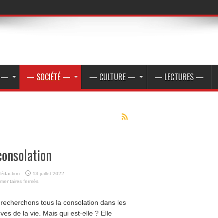
E —
— SOCIÉTÉ —
— CULTURE —
— LECTURES —
consolation
édaction
13 juillet 2022
sur
mentaires fermés
La
consolation
recherchons tous la consolation dans les
ves de la vie. Mais qui est-elle ? Elle