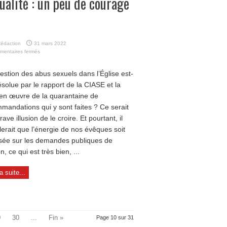
ualité : un peu de courage
édaction
31 mars 2022
sur
mentaires fermés
Sexualité
:
estion des abus sexuels dans l’Église est-
un
résolue par le rapport de la CIASE et la
peu
de
en œuvre de la quarantaine de
courage
mandations qui y sont faites ? Ce serait
!
ave illusion de le croire. Et pourtant, il
erait que l’énergie de nos évêques soit
isée sur les demandes publiques de
, ce qui est très bien, ...
la suite...
0
30
...
Fin »
Page 10 sur 31