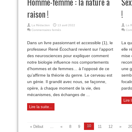
Homme-femme : la nature a
Sex
raison !
!
La Rédaction
13 avril 2022
La R
sur
Commentaires fermés
Com
Homme-
femme
Dans un livre passionnant et accessible (1), le
La qu
:
professeur René Écochard revient sur l’apport
la
elle 
nature
des neurosciences pour expliquer comment
mise 
a
notre biologie influence nos comportements
recom
raison
!
d’hommes et de femmes… à l’opposé de ce
une gr
qu’affirme la théorie du genre. Le cerveau est
sembl
un génie. Il grandit avec nous, se façonne,
focal
opère, à chaque moment de la vie, des
pardon
mécanismes, des échanges de ...
Lire 
Lire la suite...
10
« Début
...
«
8
9
11
12
»
2