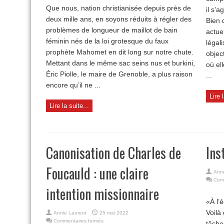
ou
Que nous, nation christianisée depuis près de
il s’a
l’abandon
deux mille ans, en soyons réduits à régler des
du
Bien 
juste
problèmes de longueur de maillot de bain
actue
milieu
féminin nés de la loi grotesque du faux
légal
prophète Mahomet en dit long sur notre chute.
objec
Mettant dans le même sac seins nus et burkini,
où el
Éric Piolle, le maire de Grenoble, a plus raison
...
encore qu’il ne ...
Lire 
Lire la suite...
Canonisation de Charles de
Ins
Foucauld : une claire
Anne
Com
intention missionnaire
«À l’é
Voilà 
Annie Laurent
25 mai 2022
sur
Commentaires fermés
tâche