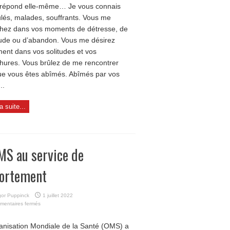
répond elle-même… Je vous connais
lés, malades, souffrants. Vous me
hez dans vos moments de détresse, de
tude ou d’abandon. Vous me désirez
iment dans vos solitudes et vos
hures. Vous brûlez de me rencontrer
ue vous êtes abîmés. Abîmés par vos
..
la suite...
MS au service de
vortement
or Puppinck
1 juillet 2022
sur
mentaires fermés
L’OMS
au
anisation Mondiale de la Santé (OMS) a
service