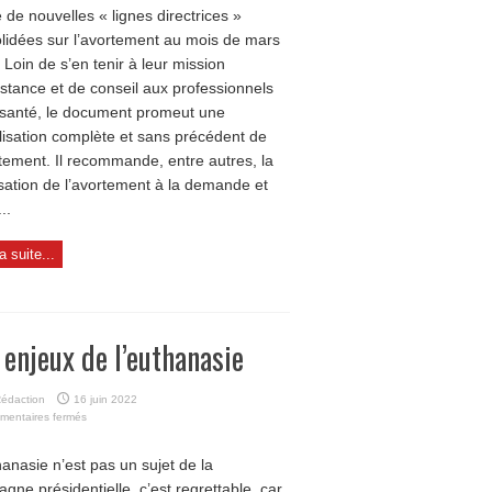
é de nouvelles « lignes directrices »
de
l’avortement
lidées sur l’avortement au mois de mars
 Loin de s’en tenir à leur mission
istance et de conseil aux professionnels
 santé, le document promeut une
alisation complète et sans précédent de
rtement. Il recommande, entre autres, la
isation de l’avortement à la demande et
..
la suite...
 enjeux de l’euthanasie
édaction
16 juin 2022
sur
mentaires fermés
Les
enjeux
hanasie n’est pas un sujet de la
de
gne présidentielle, c’est regrettable, car
l’euthanasie