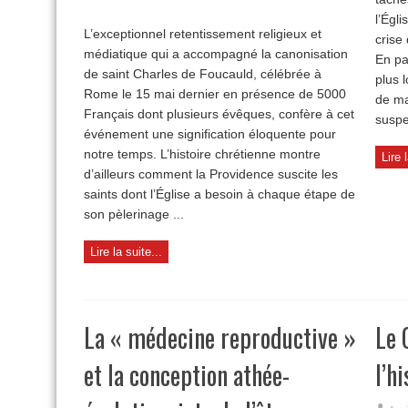
Canonisation
l’Égli
de
L’exceptionnel retentissement religieux et
Charles
crise 
médiatique qui a accompagné la canonisation
de
En pa
Foucauld
de saint Charles de Foucauld, célébrée à
plus 
:
Rome le 15 mai dernier en présence de 5000
une
de ma
claire
Français dont plusieurs évêques, confère à cet
suspe
intention
événement une signification éloquente pour
missionnaire
notre temps. L’histoire chrétienne montre
Lire 
d’ailleurs comment la Providence suscite les
saints dont l’Église a besoin à chaque étape de
son pèlerinage ...
Lire la suite...
La « médecine reproductive »
Le 
et la conception athée-
l’hi