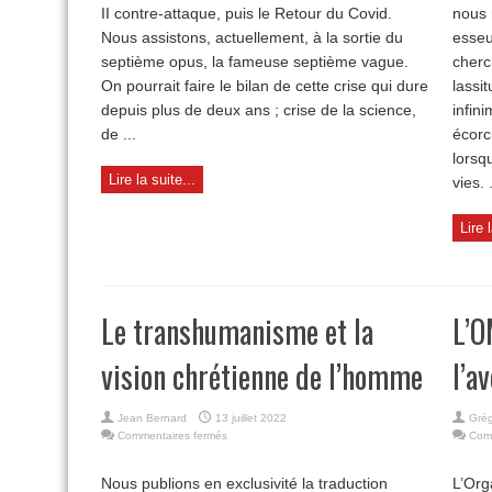
II contre-attaque, puis le Retour du Covid.
nous 
Nous assistons, actuellement, à la sortie du
esseu
septième opus, la fameuse septième vague.
cherc
On pourrait faire le bilan de cette crise qui dure
lassi
depuis plus de deux ans ; crise de la science,
infin
de ...
écorc
lorsq
Lire la suite...
vies. .
Lire 
Le transhumanisme et la
L’O
vision chrétienne de l’homme
l’a
Jean Bernard
13 juillet 2022
Grég
sur
Commentaires fermés
Com
Le
transhumanisme
Nous publions en exclusivité la traduction
L’Org
et