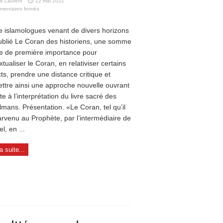
e Laurent
12 mai 2022
sur
mentaires fermés
Le
Coran
e islamologues venant de divers horizons
au
ublié Le Coran des historiens, une somme
regard
de
te de première importance pour
l’histoire
xtualiser le Coran, en relativiser certains
ts, prendre une distance critique et
ttre ainsi une approche nouvelle ouvrant
te à l’interprétation du livre sacré des
mans. Présentation. «Le Coran, tel qu’il
arvenu au Prophète, par l’intermédiaire de
l, en ...
la suite...