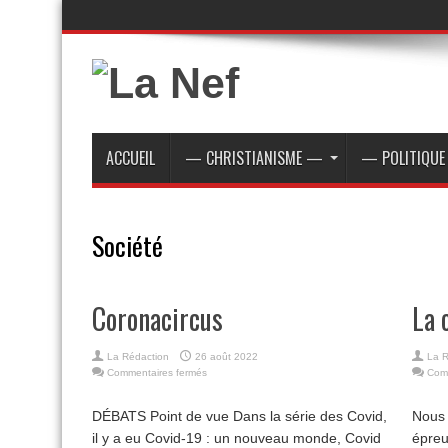
ACCUEIL
— CHRISTIANISME —
— POLITIQU
Société
Coronacircus
La 
La Rédaction
26 août 2022
La R
sur
Commentaires fermés
Com
Coronacircus
DÉBATS Point de vue Dans la série des Covid,
Nous 
il y a eu Covid-19 : un nouveau monde, Covid
épreu