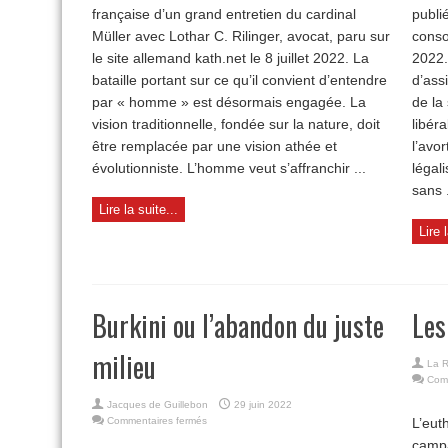
française d’un grand entretien du cardinal
la
publi
vision
Müller avec Lothar C. Rilinger, avocat, paru sur
conso
chrétienne
le site allemand kath.net le 8 juillet 2022. La
2022.
de
l’homme
bataille portant sur ce qu’il convient d’entendre
d’ass
par « homme » est désormais engagée. La
de la
vision traditionnelle, fondée sur la nature, doit
libér
être remplacée par une vision athée et
l’avo
évolutionniste. L’homme veut s’affranchir ...
légal
sans .
Lire la suite...
Lire 
Burkini ou l’abandon du juste
Les
milieu
La R
Com
Jacques de Guillebon
29 juin 2022
sur
Commentaires fermés
L’eut
Burkini
campa