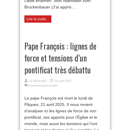
Liebe erfahren. Vom Islamisten zum
Bruckenbauer (J’ai appris ...
Lire la suite...
Pape François : lignes de
force et tensions d’un
pontificat très débattu
La Rédaction
25 avril 2025
sur
Commentaires fermés
Pape
François :
Le pape François est mort le lundi de
lignes
Pâques, 21 avril 2025. Il nous revient
de
force
d’analyser ici les lignes de force de son
et
pontificat, ses apports pour l’Église et le
tensions
d’un
monde, mais aussi les tensions qui l’ont
pontificat