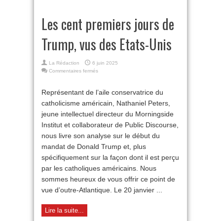
Les cent premiers jours de
Trump, vus des Etats-Unis
La Rédaction
6 juin 2025
sur
Commentaires fermés
Les
cent
Représentant de l’aile conservatrice du
premiers
catholicisme américain, Nathaniel Peters,
jours
de
jeune intellectuel directeur du Morningside
Trump,
Institut et collaborateur de Public Discourse,
vus
des
nous livre son analyse sur le début du
Etats-
mandat de Donald Trump et, plus
Unis
spécifiquement sur la façon dont il est perçu
par les catholiques américains. Nous
sommes heureux de vous offrir ce point de
vue d’outre-Atlantique. Le 20 janvier ...
Lire la suite...