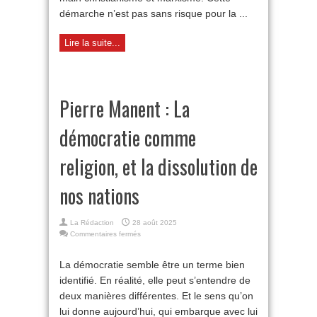
démarche n’est pas sans risque pour la ...
Lire la suite...
Pierre Manent : La
démocratie comme
religion, et la dissolution de
nos nations
La Rédaction
28 août 2025
sur
Commentaires fermés
Pierre
Manent
La démocratie semble être un terme bien
:
identifié. En réalité, elle peut s’entendre de
La
démocratie
deux manières différentes. Et le sens qu’on
comme
lui donne aujourd’hui, qui embarque avec lui
religion,