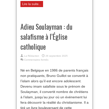
Lire la suite...
Adieu Soulayman : du
salafisme à l’Église
catholique
La Rédaction
26 septembre 2025
sur
Commentaires fermés
Adieu
Soulayman :
Né en Belgique en 1986 de parents français
du
non pratiquants, Bruno Guillot se convertit à
salafisme
à
l’islam alors qu’il est encore adolescent.
l’Église
Devenu imam salafiste sous le prénom de
catholique
Soulayman, il convertit nombre de chrétiens
à l’islam, jusqu’au jour où un événement lui
fera découvrir la réalité du christianisme. Il a
tiré un livre bouleversant de cette