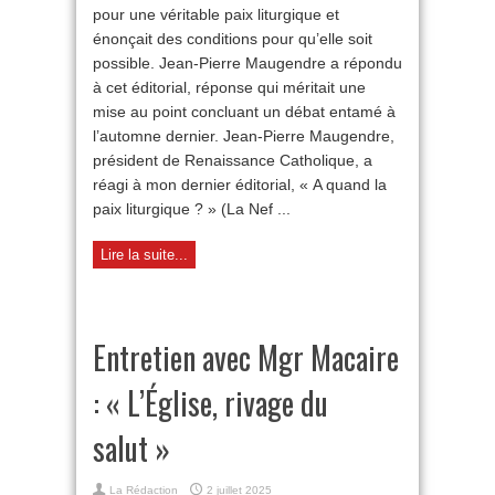
pour une véritable paix liturgique et
question
de
énonçait des conditions pour qu’elle soit
la
possible. Jean-Pierre Maugendre a répondu
paix
liturgique
à cet éditorial, réponse qui méritait une
et
mise au point concluant un débat entamé à
réponse
l’automne dernier. Jean-Pierre Maugendre,
à
Jean-
président de Renaissance Catholique, a
Pierre
réagi à mon dernier éditorial, « A quand la
Maugendre
paix liturgique ? » (La Nef ...
Lire la suite...
Entretien avec Mgr Macaire
: « L’Église, rivage du
salut »
La Rédaction
2 juillet 2025