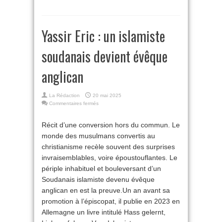
Yassir Eric : un islamiste
soudanais devient évêque
anglican
La Rédaction
20 mai 2025
sur
Commentaires fermés
Yassir
Eric :
Récit d’une conversion hors du commun. Le
un
monde des musulmans convertis au
islamiste
soudanais
christianisme recèle souvent des surprises
devient
invraisemblables, voire époustouflantes. Le
évêque
anglican
périple inhabituel et bouleversant d’un
Soudanais islamiste devenu évêque
anglican en est la preuve.Un an avant sa
promotion à l’épiscopat, il publie en 2023 en
Allemagne un livre intitulé Hass gelernt,