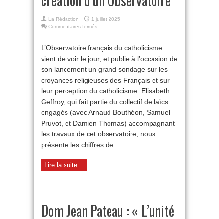
création d’un Observatoire
La Rédaction
1 juillet 2025
sur
Commentaires fermés
Chiffres
détaillés
L’Observatoire français du catholicisme
sur
vient de voir le jour, et publie à l’occasion de
le
catholicisme
son lancement un grand sondage sur les
français
croyances religieuses des Français et sur
et
création
leur perception du catholicisme. Elisabeth
d’un
Geffroy, qui fait partie du collectif de laïcs
Observatoire
engagés (avec Arnaud Bouthéon, Samuel
Pruvot, et Damien Thomas) accompagnant
les travaux de cet observatoire, nous
présente les chiffres de ...
Lire la suite...
Dom Jean Pateau : « L’unité