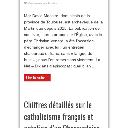
sur
Commentaires fermés
Entretien
avec
Mgr David Macaire, dominicain de la
Mgr
province de Toulouse, est archevêque de la
Macaire
:
Martinique depuis 2015. La publication de
« L’Église,
son livre, Libres propos sur l’Église, avec le
rivage
du
père Christian Venard, a été l’occasion
salut »
d’échanger avec lui : un entretien
chaleureux et franc, sans « langue de
buis » ; nous l’en remercions vivement. La
Nef – Dix ans d’épiscopat : quel bilan ...
Lire la suite...
Chiffres détaillés sur le
catholicisme français et