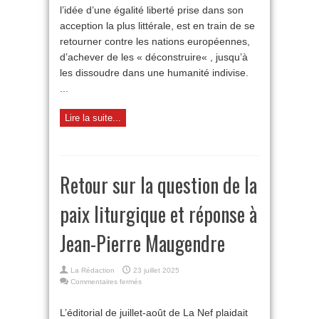
et
l’idée d’une égalité liberté prise dans son
la
acception la plus littérale, est en train de se
dissolution
retourner contre les nations européennes,
de
nos
d’achever de les « déconstruire« , jusqu’à
nations
les dissoudre dans une humanité indivise.
...
Lire la suite...
Retour sur la question de la
paix liturgique et réponse à
Jean-Pierre Maugendre
La Rédaction
23 juillet 2025
sur
Commentaires fermés
Retour
sur
L’éditorial de juillet-août de La Nef plaidait
la