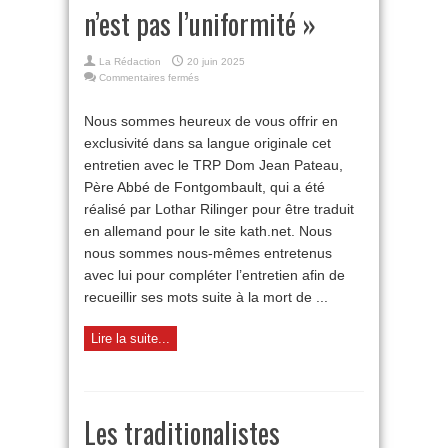
n’est pas l’uniformité »
La Rédaction
20 juin 2025
sur
Commentaires fermés
Dom
Jean
Nous sommes heureux de vous offrir en
Pateau
exclusivité dans sa langue originale cet
:
« L’unité
entretien avec le TRP Dom Jean Pateau,
n’est
Père Abbé de Fontgombault, qui a été
pas
l’uniformité »
réalisé par Lothar Rilinger pour être traduit
en allemand pour le site kath.net. Nous
nous sommes nous-mêmes entretenus
avec lui pour compléter l’entretien afin de
recueillir ses mots suite à la mort de ...
Lire la suite...
Les traditionalistes