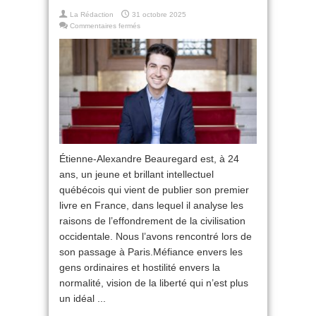
La Rédaction
31 octobre 2025
sur
Commentaires fermés
Entretien
avec
Etienne-
Alexandre
Beauregard :
l’effondrement
d’un
monde
Étienne-Alexandre Beauregard est, à 24
ans, un jeune et brillant intellectuel
québécois qui vient de publier son premier
livre en France, dans lequel il analyse les
raisons de l’effondrement de la civilisation
occidentale. Nous l’avons rencontré lors de
son passage à Paris.Méfiance envers les
gens ordinaires et hostilité envers la
normalité, vision de la liberté qui n’est plus
un idéal ...