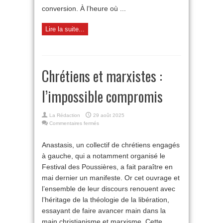
conversion. À l’heure où ...
Lire la suite...
Chrétiens et marxistes :
l’impossible compromis
La Rédaction
29 août 2025
sur
Commentaires fermés
Chrétiens
et
Anastasis, un collectif de chrétiens engagés
marxistes :
à gauche, qui a notamment organisé le
l’impossible
compromis
Festival des Poussières, a fait paraître en
mai dernier un manifeste. Or cet ouvrage et
l’ensemble de leur discours renouent avec
l’héritage de la théologie de la libération,
essayant de faire avancer main dans la
main christianisme et marxisme. Cette