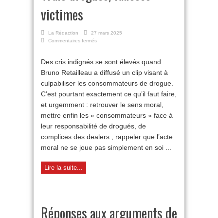
victimes
La Rédaction
27 mars 2025
sur
Commentaires fermés
Vrais
drogués,
Des cris indignés se sont élevés quand
fausses
Bruno Retailleau a diffusé un clip visant à
victimes
culpabiliser les consommateurs de drogue.
C’est pourtant exactement ce qu’il faut faire,
et urgemment : retrouver le sens moral,
mettre enfin les « consommateurs » face à
leur responsabilité de drogués, de
complices des dealers ; rappeler que l’acte
moral ne se joue pas simplement en soi ...
Lire la suite...
Réponses aux arguments de