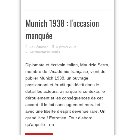
Munich 1938 : l’occasion
manquée
La Rédaction
8 janvier 2025
sur
Commentaires fermés
Munich
1938 :
Diplomate et écrivain italien, Maurizio Serra,
l’occasion
membre de l’Académie française, vient de
manquée
publier Munich 1938, un ouvrage
passionnant et érudit qui décrit dans le
détail les acteurs, ainsi que le contexte, le
déroulement et les conséquences de cet
accord. Il le fait sans jugement moral et
avec une liberté d’esprit devenue rare. Un
grand livre ! Entretien. Tout d’abord
qu’appelle-t-on ...