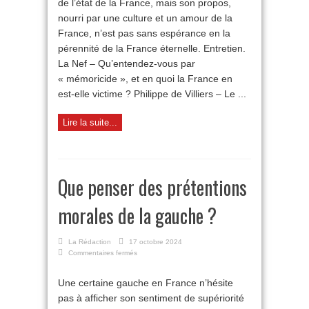
de l’état de la France, mais son propos,
avec
nourri par une culture et un amour de la
Philippe
de
France, n’est pas sans espérance en la
Villiers
pérennité de la France éternelle. Entretien.
La Nef – Qu’entendez-vous par
« mémoricide », et en quoi la France en
est-elle victime ? Philippe de Villiers – Le ...
Lire la suite...
Que penser des prétentions
morales de la gauche ?
La Rédaction
17 octobre 2024
sur
Commentaires fermés
Que
penser
Une certaine gauche en France n’hésite
des
pas à afficher son sentiment de supériorité
prétentions
morales