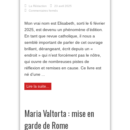
La Rédaction
23 avril 2025
sur
Commentaires fermés
Internée,
lobotomisée,
Mon vrai nom est Elisabeth, sorti le 6 février
broyée :
2025, est devenu un phénomène d’édition.
Mon
vrai
En tant que revue catholique, il nous a
nom
semblé important de parler de cet ouvrage
est
Elisabeth
brillant, dérangeant, écrit depuis un «
endroit » qui n’est forcément pas le nôtre,
qui ouvre de nombreuses pistes de
réflexion et remises en cause. Ce livre est
né d’une ...
Lire la suite...
Maria Valtorta : mise en
garde de Rome