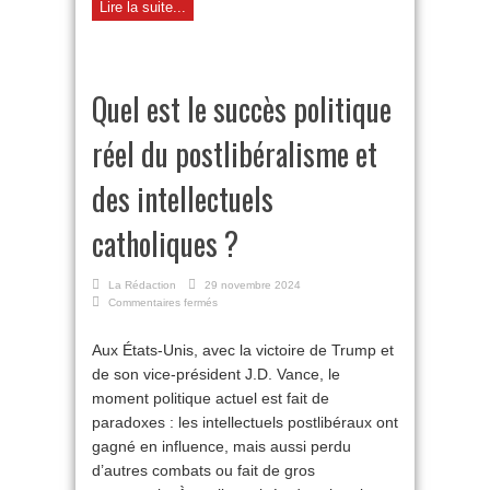
Lire la suite...
Quel est le succès politique
réel du postlibéralisme et
des intellectuels
catholiques ?
La Rédaction
29 novembre 2024
sur
Commentaires fermés
Quel
est
Aux États-Unis, avec la victoire de Trump et
le
de son vice-président J.D. Vance, le
succès
politique
moment politique actuel est fait de
réel
paradoxes : les intellectuels postlibéraux ont
du
postlibéralisme
gagné en influence, mais aussi perdu
et
d’autres combats ou fait de gros
des