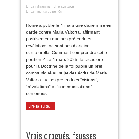
La Rédaction
8 avril 2025
sur
Commentaires fermés
Maria
Valtorta :
Rome a publié le 4 mars une claire mise en
mise
garde contre Maria Valtorta, affirmant
en
garde
positivement que ses prétendues
de
révélations ne sont pas d’origine
Rome
surnaturelle. Comment comprendre cette
position ? Le 4 mars 2025, le Dicastère
pour la Doctrine de la foi publie un bref
communiqué au sujet des écrits de Maria
Valtorta : « Les prétendues “visions”,
“révélations” et “communications”
contenues ...
Lire la suite...
Vrais drogués, fausses