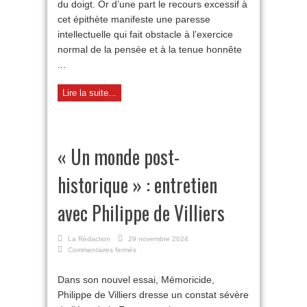
du doigt. Or d’une part le recours excessif à
cet épithète manifeste une paresse
intellectuelle qui fait obstacle à l’exercice
normal de la pensée et à la tenue honnête
...
Lire la suite...
« Un monde post-
historique » : entretien
avec Philippe de Villiers
La Rédaction
29 novembre 2024
sur
Commentaires fermés
« Un
monde
Dans son nouvel essai, Mémoricide,
post-
Philippe de Villiers dresse un constat sévère
historique » :
entretien