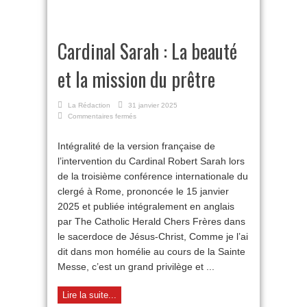
Cardinal Sarah : La beauté
et la mission du prêtre
La Rédaction
31 janvier 2025
sur
Commentaires fermés
Cardinal
Sarah :
Intégralité de la version française de
La
l’intervention du Cardinal Robert Sarah lors
beauté
et
de la troisième conférence internationale du
la
clergé à Rome, prononcée le 15 janvier
mission
du
2025 et publiée intégralement en anglais
prêtre
par The Catholic Herald Chers Frères dans
le sacerdoce de Jésus-Christ, Comme je l’ai
dit dans mon homélie au cours de la Sainte
Messe, c’est un grand privilège et ...
Lire la suite...