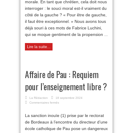
morale. En tant que chrétien, cela doit nous
de
interroger : le souci moral est-il vraiment du
la
gauche ?
côté de la gauche ? « Pour être de gauche,
il faut être exceptionnel. » Nous avons tous
déjà souri à ces mots de Fabrice Luchini,
qui se moque gentiment de la propension ...
Lire la suite...
Affaire de Pau : Requiem
pour l’enseignement libre ?
La Rédaction
18 septembre 2024
sur
Commentaires fermés
Affaire
de
La sanction inouïe (1) prise par le rectorat
Pau :
de Bordeaux à l’encontre du directeur d’une
Requiem
pour
école catholique de Pau pose un dangereux
l’enseignement