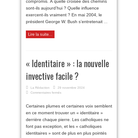
compromis. À quelle croisée des chemins
intellectuels
catholiques ?
sont-ils aujourd’hui ? Quelle influence
exercent-ils vraiment ? En mai 2004, le
président George W. Bush s’entretenait ...
Lire la suite...
« Identitaire » : la nouvelle
invective facile ?
La Rédaction
29 novembre 2024
sur
Commentaires fermés
« Identitaire » :
la
Certaines plumes et certaines voix semblent
nouvelle
en ce moment trouver un « identitaire »
invective
facile ?
derrière chaque pierre. Les catholiques ne
font pas exception, et les « catholiques
identitaires » sont de plus en plus pointés