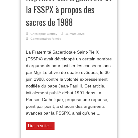
la FSSPX à propos des
sacres de 1988
Christophe Geffroy
11 mars 2025
sur
Commentaires fermés
Réponses
aux
La Fraternité Sacerdotale Saint-Pie X
arguments
(FSSPX) avait développé un certain nombre
de
la
d’arguments pour justifier les consécrations
FSSPX
par Mgr Lefebvre de quatre évêques, le 30
à
propos
juin 1988, contre la volonté expressément
des
notifiée du pape Jean-Paul II. Cet article,
sacres
initialement publié début 1991 dans La
de
1988
Pensée Catholique, propose une réponse,
point par point, à chacun des arguments
avancés par la FSSPX, ainsi qu’une ...
Lire la suite...