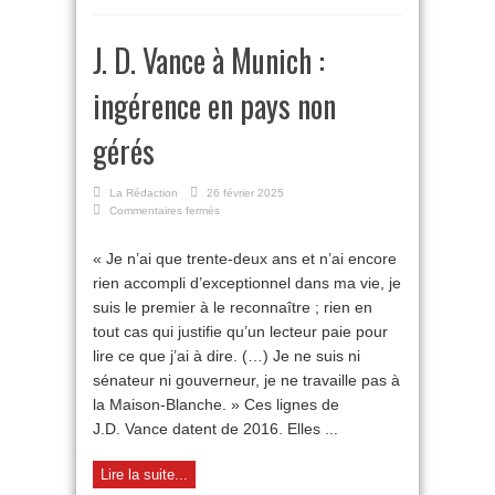
J. D. Vance à Munich :
ingérence en pays non
gérés
La Rédaction
26 février 2025
sur
Commentaires fermés
J. D. Vance
à
« Je n’ai que trente-deux ans et n’ai encore
Munich :
rien accompli d’exceptionnel dans ma vie, je
ingérence
en
suis le premier à le reconnaître ; rien en
pays
tout cas qui justifie qu’un lecteur paie pour
non
gérés
lire ce que j’ai à dire. (…) Je ne suis ni
sénateur ni gouverneur, je ne travaille pas à
la Maison-Blanche. » Ces lignes de
J.D. Vance datent de 2016. Elles ...
Lire la suite...