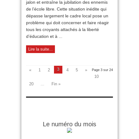
jalon et entraîne la jubilation des ennemis
libre
?
de l’école libre. Cette situation inédite qui
dépasse largement le cadre local pose un
problème qui doit concerner et faire réagir
tous les croyants attachés à la liberté
d’éducation et à ...
Lire la suite...
3
«
1
2
4
5
»
Page 3 sur 24
10
20
...
Fin »
Le numéro du mois