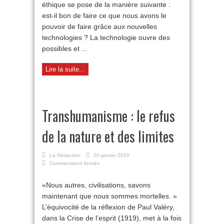
éthique se pose de la manière suivante :
est-il bon de faire ce que nous avons le
pouvoir de faire grâce aux nouvelles
technologies ? La technologie ouvre des
possibles et ...
Lire la suite...
Transhumanisme : le refus
de la nature et des limites
La Rédaction
20 janvier 2020
sur
Commentaires fermés
Transhumanisme
:
«Nous autres, civilisations, savons
le
maintenant que nous sommes mortelles. »
refus
de
L’équivocité de la réflexion de Paul Valéry,
la
dans la Crise de l’esprit (1919), met à la fois
nature