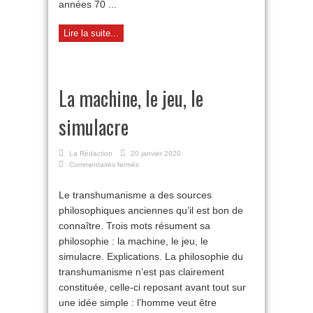
années 70 ...
Lire la suite...
La machine, le jeu, le
simulacre
La Rédaction
20 janvier 2020
sur
Commentaires fermés
La
machine,
Le transhumanisme a des sources
le
philosophiques anciennes qu’il est bon de
jeu,
le
connaître. Trois mots résument sa
simulacre
philosophie : la machine, le jeu, le
simulacre. Explications. La philosophie du
transhumanisme n’est pas clairement
constituée, celle-ci reposant avant tout sur
une idée simple : l’homme veut être