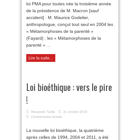
loi PMA pour toutes née la troisième année
de la présidence de M. Macron [sauf
accident] : M. Maurice Godelier,
anthropologue, conçut tout seul en 2004 les
« Métamorphoses de la parenté »
(Fayard) ; les « Métamorphoses de la
parenté » ...
Lire la suite...
Loi bioéthique : vers le pire
!
Alexandre Tazilly
31 octobre 2019
sur
Commentaires fermés
Loi
bioéthique
La nouvelle loi bioéthique, la quatrième
:
après celles de 1994, 2004 et 2011, a été
vers