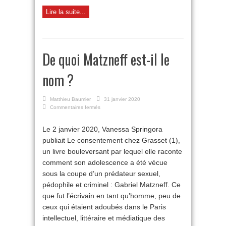
Lire la suite...
De quoi Matzneff est-il le
nom ?
Matthieu Baumier
31 janvier 2020
sur
Commentaires fermés
De
quoi
Le 2 janvier 2020, Vanessa Springora
Matzneff
publiait Le consentement chez Grasset (1),
est-
il
un livre bouleversant par lequel elle raconte
le
comment son adolescence a été vécue
nom
?
sous la coupe d’un prédateur sexuel,
pédophile et criminel : Gabriel Matzneff. Ce
que fut l’écrivain en tant qu’homme, peu de
ceux qui étaient adoubés dans le Paris
intellectuel, littéraire et médiatique des