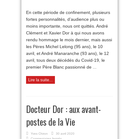
Birthe
Lejeune
En cette période de confinement, plusieurs
:
fortes personnalités, d’audience plus ou
une
grande
moins importante, nous ont quittés. André
dame
Clément et Xavier Dor à qui nous avons
nous
a
rendu hommage le mois dernier, mais aussi
quittés
les Pères Michel Lelong (95 ans), le 10
avril, et André Manaranche (93 ans), le 12
avril, tous deux décédés du Covid-19, le
premier Père Blanc passionné de ...
Lire la suite...
Docteur Dor : aux avant-
postes de la Vie
Yves Chiron
30 avril 2020
sur
Commentaires fermés