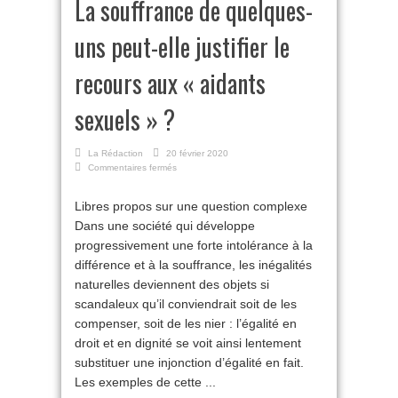
La souffrance de quelques-
uns peut-elle justifier le
recours aux « aidants
sexuels » ?
La Rédaction
20 février 2020
sur
Commentaires fermés
La
souffrance
Libres propos sur une question complexe
de
Dans une société qui développe
quelques-
uns
progressivement une forte intolérance à la
peut-
différence et à la souffrance, les inégalités
elle
justifier
naturelles deviennent des objets si
le
scandaleux qu’il conviendrait soit de les
recours
compenser, soit de les nier : l’égalité en
aux
«
droit et en dignité se voit ainsi lentement
aidants
substituer une injonction d’égalité en fait.
sexuels
Les exemples de cette ...
»
?