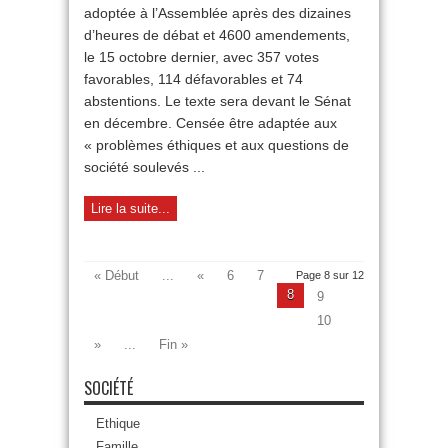
le
adoptée à l’Assemblée après des dizaines
pire
d’heures de débat et 4600 amendements,
!
le 15 octobre dernier, avec 357 votes
favorables, 114 défavorables et 74
abstentions. Le texte sera devant le Sénat
en décembre. Censée être adaptée aux
« problèmes éthiques et aux questions de
société soulevés ...
Lire la suite...
« Début
...
«
6
7
Page 8 sur 12
8
9
10
»
...
Fin »
SOCIÉTÉ
Ethique
Famille