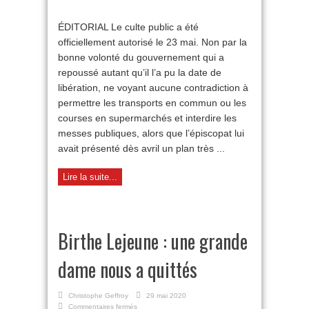
Droits
fondamentaux
ÉDITORIAL Le culte public a été
bafoués
officiellement autorisé le 23 mai. Non par la
bonne volonté du gouvernement qui a
repoussé autant qu’il l’a pu la date de
libération, ne voyant aucune contradiction à
permettre les transports en commun ou les
courses en supermarchés et interdire les
messes publiques, alors que l’épis­copat lui
avait présenté dès avril un plan très ...
Lire la suite...
Birthe Lejeune : une grande
dame nous a quittés
Christophe Geffroy
29 mai 2020
sur
Commentaires fermés