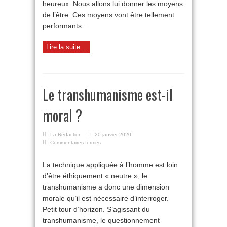
heureux. Nous allons lui donner les moyens
de l’être. Ces moyens vont être tellement
performants ...
Lire la suite...
Le transhumanisme est-il
moral ?
La Rédaction
20 janvier 2020
sur
Commentaires fermés
Le
transhumanisme
La technique appliquée à l’homme est loin
est-
d’être éthiquement « neutre », le
il
moral
transhumanisme a donc une dimension
?
morale qu’il est nécessaire d’interroger.
Petit tour d’horizon. S’agissant du
transhumanisme, le questionnement