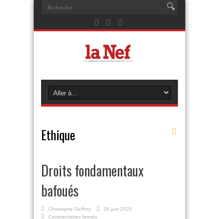
Ethique
Droits fondamentaux
bafoués
Christophe Geffroy
29 juin 2020
sur
Commentaires fermés