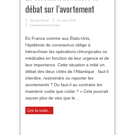
débat sur l’avortement
Nicolas Bauer
31 mars 2020
sur
Commentaires fermés
Le
coronavirus
En France comme aux États-Unis,
rouvre
l’épidémie de coronavirus oblige à
le
débat
hiérarchiser les opérations chirurgicales ou
sur
médicales en fonction de leur urgence et de
l’avortement
leur importance. Cette situation a initié un
débat des deux côtés de l’Atlantique : faut-il
interdire, restreindre ou reporter les
avortements ? Ou faut-il au contraire les
maintenir coûte que coûte ? « Cela pourrait
sauver plus de vies que le ...
Lire la suite...