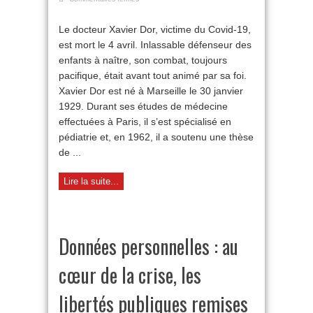
Docteur
Dor
Le docteur Xavier Dor, victime du Covid-19,
:
est mort le 4 avril. Inlassable défenseur des
aux
avant-
enfants à naître, son combat, toujours
postes
pacifique, était avant tout animé par sa foi.
de
la
Xavier Dor est né à Marseille le 30 janvier
Vie
1929. Durant ses études de médecine
effectuées à Paris, il s’est spécialisé en
pédiatrie et, en 1962, il a soutenu une thèse
de ...
Lire la suite...
Données personnelles : au
cœur de la crise, les
libertés publiques remises