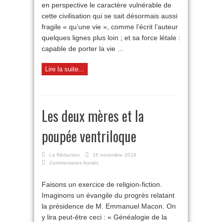
et
en perspective le caractère vulnérable de
des
cette civilisation qui se sait désormais aussi
limites
fragile « qu’une vie », comme l’écrit l’auteur
quelques lignes plus loin ; et sa force létale :
capable de porter la vie ...
Lire la suite...
Les deux mères et la
poupée ventriloque
La Rédaction
16 novembre 2019
sur
Commentaires fermés
Les
deux
Faisons un exercice de religion-fiction.
mères
Imaginons un évangile du progrès relatant
et
la
la présidence de M. Emmanuel Macon. On
poupée
y lira peut-être ceci : « Généalogie de la
ventriloque