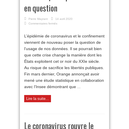
en question
Pierre Mayrant
14 avril 2020
sur
Commentaires fermés
Données
personnelles
L’épidémie de coronavirus et le confinement
:
viennent de nouveau poser la question de
au
cœur
l’usage de nos données. Il se pourrait bien
de
que cette crise change la manière dont les
la
crise,
États exploitent cet or noir du XXIe siècle.
les
Au risque de sacrifice les libertés publiques.
libertés
Fin mars dernier, Orange annonçait avoir
publiques
remises
mené une étude statistique en collaboration
en
avec l’Insee démontrant que ...
question
Lire la suite...
Le coronavirus rouvre le