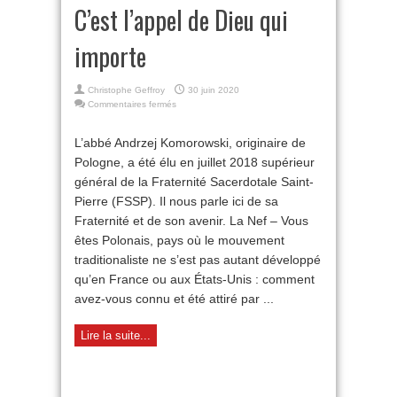
C’est l’appel de Dieu qui
importe
Christophe Geffroy
30 juin 2020
sur
Commentaires fermés
C’est
l’appel
L’abbé Andrzej Komorowski, originaire de
de
Pologne, a été élu en juillet 2018 supérieur
Dieu
qui
général de la Fraternité Sacerdotale Saint-
importe
Pierre (FSSP). Il nous parle ici de sa
Fraternité et de son avenir. La Nef – Vous
êtes Polonais, pays où le mouvement
traditionaliste ne s’est pas autant développé
qu’en France ou aux États-Unis : comment
avez-vous connu et été attiré par ...
Lire la suite...