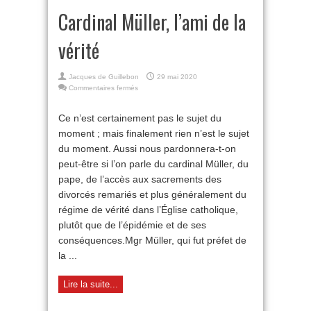
Cardinal Müller, l’ami de la
vérité
Jacques de Guillebon
29 mai 2020
sur
Commentaires fermés
Cardinal
Müller,
Ce n’est certainement pas le sujet du
l’ami
moment ; mais finalement rien n’est le sujet
de
la
du moment. Aussi nous pardonnera-t-on
vérité
peut-être si l’on parle du cardinal Müller, du
pape, de l’accès aux sacrements des
divorcés remariés et plus généralement du
régime de vérité dans l’Église catholique,
plutôt que de l’épidémie et de ses
conséquences.Mgr Müller, qui fut préfet de
la ...
Lire la suite...