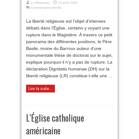
La Rédaction
14 août 2020
sur
Commentaires fermés
Liberté
religieuse
La liberté religieuse est l’objet d’intenses
:
débats dans l’Église, certains y voyant une
rupture
ou
rupture dans le Magistère. À travers ce petit
continuité
panorama des différentes positions, le Père
?
Basile, moine du Barroux auteur d’une
monumentale thèse de doctorat sur le sujet,
explique pourquoi il n’y a pas de rupture. La
déclaration Dignitatis humanae (DH) sur la
liberté religieuse (LR) constitue-t-elle une ...
Lire la suite...
L’Église catholique
américaine