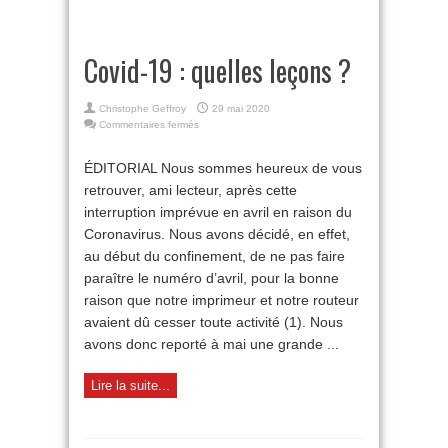
Covid-19 : quelles leçons ?
Christophe Geffroy
29 mai 2020
sur
Commentaires fermés
Covid-
19
ÉDITORIAL Nous sommes heureux de vous
:
retrouver, ami lecteur, après cette
quelles
leçons
interruption imprévue en avril en raison du
?
Coronavirus. Nous avons décidé, en effet,
au début du confinement, de ne pas faire
paraître le numéro d’avril, pour la bonne
raison que notre imprimeur et notre routeur
avaient dû cesser toute activité (1). Nous
avons donc reporté à mai une grande ...
Lire la suite...