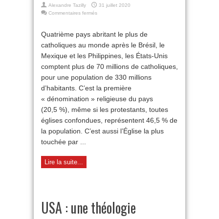
Alexandre Tazilly
31 juillet 2020
sur
Commentaires fermés
L’Église
catholique
Quatrième pays abritant le plus de
américaine
catholiques au monde après le Brésil, le
Mexique et les Philippines, les États-Unis
comptent plus de 70 millions de catholiques,
pour une population de 330 millions
d’habitants. C’est la première
« dénomination » religieuse du pays
(20,5 %), même si les protestants, toutes
églises confondues, représentent 46,5 % de
la population. C’est aussi l’Église la plus
touchée par ...
Lire la suite...
USA : une théologie