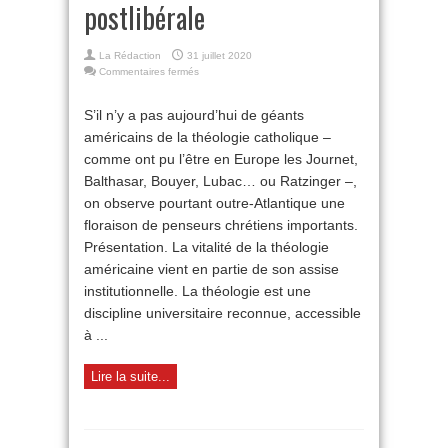
postlibérale
La Rédaction
31 juillet 2020
sur
Commentaires fermés
USA
:
S’il n’y a pas aujourd’hui de géants
une
américains de la théologie catholique –
théologie
postlibérale
comme ont pu l’être en Europe les Journet,
Balthasar, Bouyer, Lubac… ou Ratzinger –,
on observe pourtant outre-Atlantique une
floraison de penseurs chrétiens importants.
Présentation. La vitalité de la théologie
américaine vient en partie de son assise
institutionnelle. La théologie est une
discipline universitaire reconnue, accessible
à ...
Lire la suite...