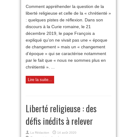
sur
Comment appréhender la question de la
la
liberté religieuse et celle de la « chrétienté »
«
chrétienté
: quelques pistes de réflexion. Dans son
»
discours à la Curie romaine, le 21
décembre 2019, le pape François a
expliqué qu’on ne vivait pas une « époque
de changement » mais un « changement
d’époque » qui se caractérise notamment
par le fait que « nous ne sommes plus en
chrétienté ». ...
Lire la suite...
Liberté religieuse : des
défis inédits à relever
La Rédaction
14 août 2020