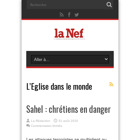
L’Eglise dans le monde
Sahel : chrétiens en danger
La Rédaction
31 août 2020
sur
Commentaires fermés
Sahel
:
Les attaques terroristes se multiplient au