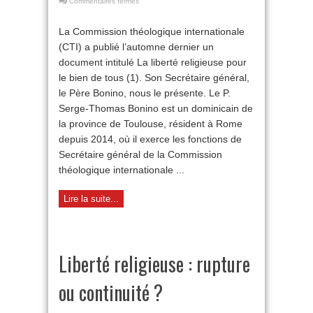
sur
Commentaires fermés
Liberté
religieuse
La Commission théologique internationale
:
(CTI) a publié l’automne dernier un
des
défis
document intitulé La liberté religieuse pour
inédits
le bien de tous (1). Son Secrétaire général,
à
relever
le Père Bonino, nous le présente. Le P.
Serge-Thomas Bonino est un dominicain de
la province de Toulouse, résident à Rome
depuis 2014, où il exerce les fonctions de
Secrétaire général de la Commission
théologique internationale ...
Lire la suite...
Liberté religieuse : rupture
ou continuité ?