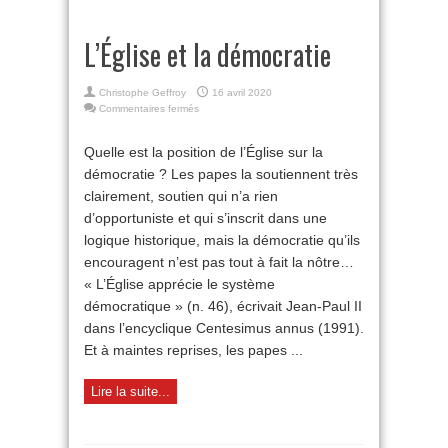
L’Église et la démocratie
Christophe Geffroy
16 avril 2020
sur
Commentaires fermés
L’Église
et
Quelle est la position de l’Église sur la
la
démocratie ? Les papes la soutiennent très
démocratie
clairement, soutien qui n’a rien
d’opportuniste et qui s’inscrit dans une
logique historique, mais la démocratie qu’ils
encouragent n’est pas tout à fait la nôtre…
« L’Église apprécie le système
démocratique » (n. 46), écrivait Jean-Paul II
dans l’encyclique Centesimus annus (1991).
Et à maintes reprises, les papes ...
Lire la suite...