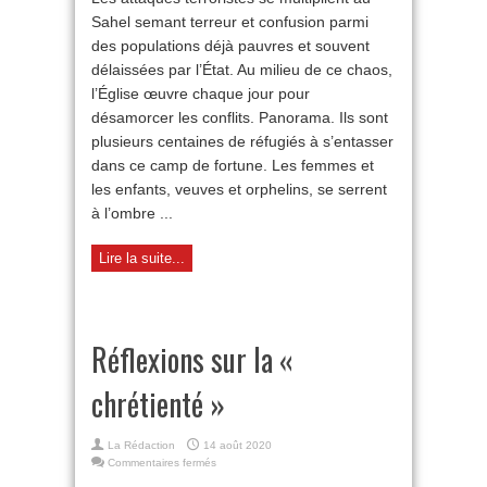
chrétiens
Sahel semant terreur et confusion parmi
en
danger
des populations déjà pauvres et souvent
délaissées par l’État. Au milieu de ce chaos,
l’Église œuvre chaque jour pour
désamorcer les conflits. Panorama. Ils sont
plusieurs centaines de réfugiés à s’entasser
dans ce camp de fortune. Les femmes et
les enfants, veuves et orphelins, se serrent
à l’ombre ...
Lire la suite...
Réflexions sur la «
chrétienté »
La Rédaction
14 août 2020
sur
Commentaires fermés
Réflexions