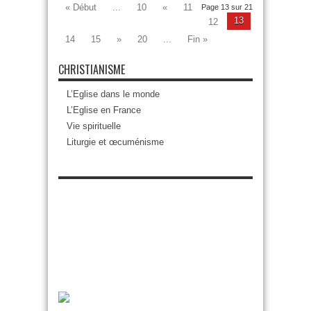
« Début
...
10
«
11
Page 13 sur 21
13
12
14
15
»
20
...
Fin »
CHRISTIANISME
L’Eglise dans le monde
L’Eglise en France
Vie spirituelle
Liturgie et œcuménisme