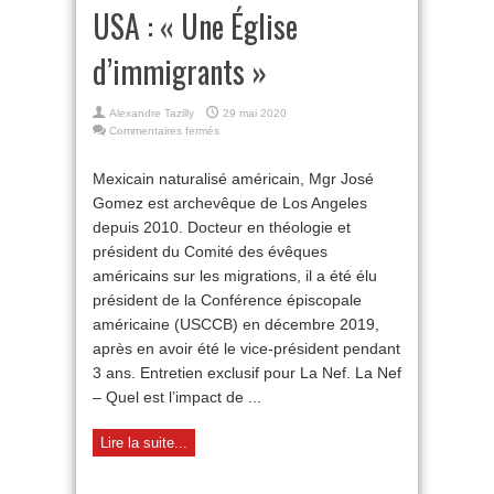
USA : « Une Église
d’immigrants »
Alexandre Tazilly
29 mai 2020
sur
Commentaires fermés
USA
:
Mexicain naturalisé américain, Mgr José
«
Gomez est archevêque de Los Angeles
Une
Église
depuis 2010. Docteur en théologie et
d’immigrants
président du Comité des évêques
»
américains sur les migrations, il a été élu
président de la Conférence épiscopale
américaine (USCCB) en décembre 2019,
après en avoir été le vice-président pendant
3 ans. Entretien exclusif pour La Nef. La Nef
– Quel est l’impact de ...
Lire la suite...