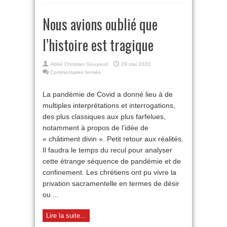
Nous avions oublié que
l’histoire est tragique
Abbé Christian Gouyaud
29 mai 2020
sur
Commentaires fermés
Nous
avions
La pandémie de Covid a donné lieu à de
oublié
multiples interprétations et interrogations,
que
l’histoire
des plus classiques aux plus farfelues,
est
notamment à propos de l’idée de
tragique
« châtiment divin ». Petit retour aux réalités.
Il faudra le temps du recul pour analyser
cette étrange séquence de pandémie et de
confinement. Les chrétiens ont pu vivre la
privation sacramentelle en termes de désir
ou ...
Lire la suite...