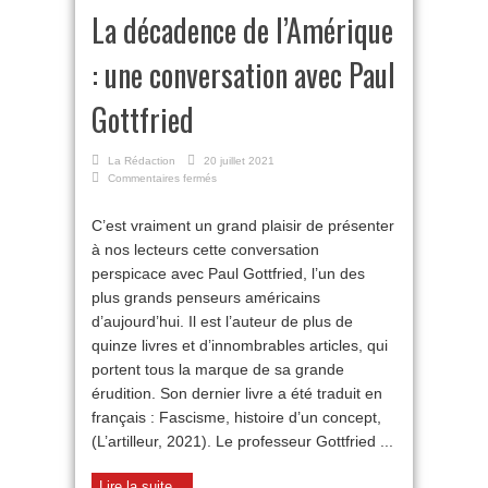
La décadence de l’Amérique
: une conversation avec Paul
Gottfried
La Rédaction
20 juillet 2021
sur
Commentaires fermés
La
décadence
C’est vraiment un grand plaisir de présenter
de
à nos lecteurs cette conversation
l’Amérique
:
perspicace avec Paul Gottfried, l’un des
une
plus grands penseurs américains
conversation
avec
d’aujourd’hui. Il est l’auteur de plus de
Paul
quinze livres et d’innombrables articles, qui
Gottfried
portent tous la marque de sa grande
érudition. Son dernier livre a été traduit en
français : Fascisme, histoire d’un concept,
(L’artilleur, 2021). Le professeur Gottfried ...
Lire la suite...