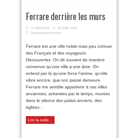
Ferrare derrière les murs
La Rédaction
20 juillet 2021
sur
Commentaires fermés
Ferrare
derrière
Ferrare est une ville noble mais peu connue
les
des Français et des voyageurs.
murs
Découvertes. On dit souvent de manière
convenue qu’une ville a une âme. On
entend par là qu’une force l’anime, qu’elle
vibre encore, que son passé demeure.
Ferrare me semble appartenir à ces villes
anciennes, achevées par le temps, murées
dans le silence des palais anciens, des
églises ...
Lire la suite...