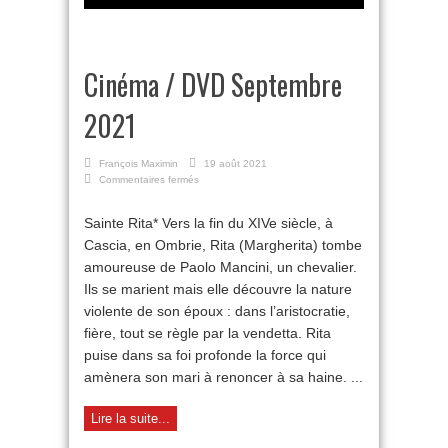
Cinéma / DVD Septembre
2021
François Maximin
19 août 2021
sur
Commentaires fermés
Cinéma
/
Sainte Rita* Vers la fin du XIVe siècle, à
DVD
Cascia, en Ombrie, Rita (Margherita) tombe
Septembre
2021
amoureuse de Paolo Mancini, un chevalier.
Ils se marient mais elle découvre la nature
violente de son époux : dans l’aristocratie,
fière, tout se règle par la vendetta. Rita
puise dans sa foi profonde la force qui
amènera son mari à renoncer à sa haine. ...
Lire la suite...