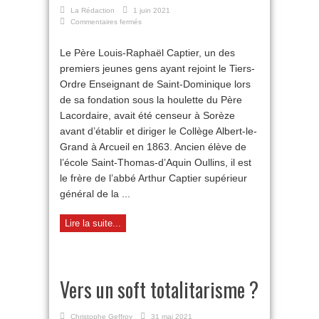
La Rédaction
1 juin 2021
sur
Commentaires fermés
Le
massacre
Le Père Louis-Raphaël Captier, un des
des
premiers jeunes gens ayant rejoint le Tiers-
«
Martyrs
Ordre Enseignant de Saint-Dominique lors
d’Arcueil
de sa fondation sous la houlette du Père
»
le
Lacordaire, avait été censeur à Sorèze
25
avant d’établir et diriger le Collège Albert-le-
mai
Grand à Arcueil en 1863. Ancien élève de
1871
l’école Saint-Thomas-d’Aquin Oullins, il est
le frère de l’abbé Arthur Captier supérieur
général de la ...
Lire la suite...
Vers un soft totalitarisme ?
Christophe Geffroy
31 mai 2021