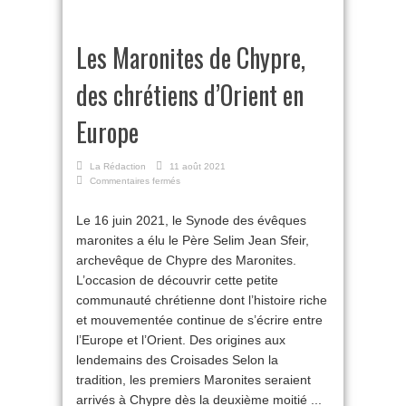
Les Maronites de Chypre,
des chrétiens d’Orient en
Europe
La Rédaction
11 août 2021
sur
Commentaires fermés
Les
Maronites
Le 16 juin 2021, le Synode des évêques
de
maronites a élu le Père Selim Jean Sfeir,
Chypre,
des
archevêque de Chypre des Maronites.
chrétiens
L’occasion de découvrir cette petite
d’Orient
en
communauté chrétienne dont l’histoire riche
Europe
et mouvementée continue de s’écrire entre
l’Europe et l’Orient. Des origines aux
lendemains des Croisades Selon la
tradition, les premiers Maronites seraient
arrivés à Chypre dès la deuxième moitié ...