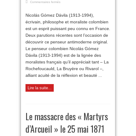
sur
Commentaires fermés
Nicolás
Gómez
Nicolás Gómez Dávila (1913-1994),
Dávila,
écrivain, philosophe et moraliste colombien
antimoderne
authentique
est un esprit puissant peu connu en France.
Deux parutions récentes sont l’occasion de
découvrir ce penseur antimoderne original.
Le penseur colombien Nicolás Gómez
Dávila (1913-1994) est de la lignée des
moralistes français qu’il appréciait tant – La
Rochefoucauld, La Bruyère ou Rivarol –,
alliant acuité de la réflexion et beauté ...
Lire la suite...
Le massacre des « Martyrs
d’Arcueil » le 25 mai 1871