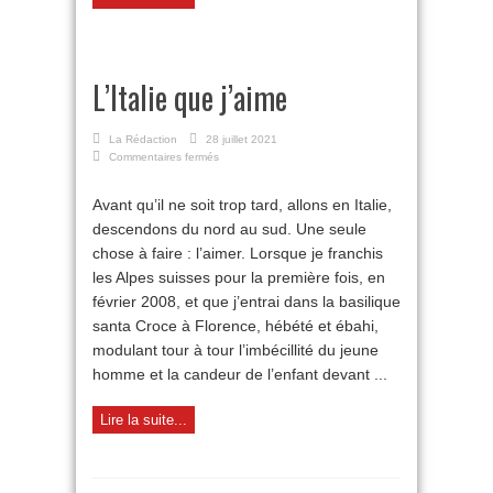
L’Italie que j’aime
La Rédaction
28 juillet 2021
sur
Commentaires fermés
L’Italie
que
Avant qu’il ne soit trop tard, allons en Italie,
j’aime
descendons du nord au sud. Une seule
chose à faire : l’aimer. Lorsque je franchis
les Alpes suisses pour la première fois, en
février 2008, et que j’entrai dans la basilique
santa Croce à Florence, hébété et ébahi,
modulant tour à tour l’imbécillité du jeune
homme et la candeur de l’enfant devant ...
Lire la suite...