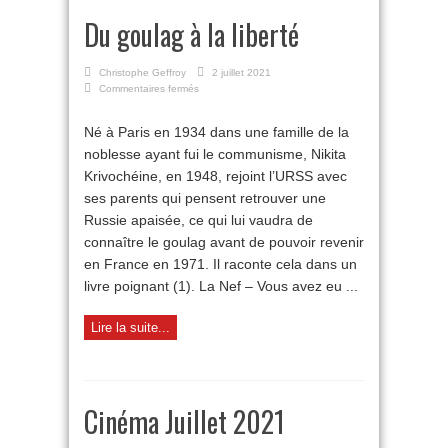
Du goulag à la liberté
Christophe Geffroy
2 juillet 2021
sur
Commentaires fermés
Du
goulag
Né à Paris en 1934 dans une famille de la
à
noblesse ayant fui le communisme, Nikita
la
liberté
Krivochéine, en 1948, rejoint l’URSS avec
ses parents qui pensent retrouver une
Russie apaisée, ce qui lui vaudra de
connaître le goulag avant de pouvoir revenir
en France en 1971. Il raconte cela dans un
livre poignant (1). La Nef – Vous avez eu ...
Lire la suite...
Cinéma Juillet 2021