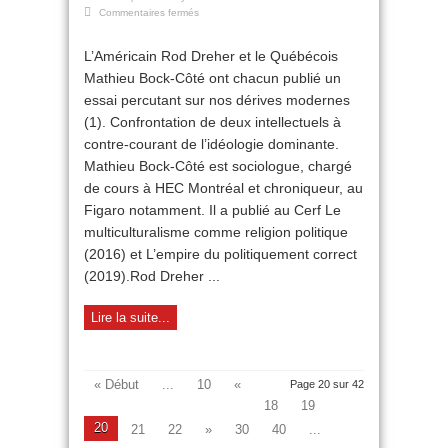
sur
Commentaires fermés
Vers
un
L’Américain Rod Dreher et le Québécois
soft
Mathieu Bock-Côté ont chacun publié un
totalitarisme
?
essai percutant sur nos dérives modernes
(1). Confrontation de deux intellectuels à
contre-courant de l’idéologie dominante.
Mathieu Bock-Côté est sociologue, chargé
de cours à HEC Montréal et chroniqueur, au
Figaro notamment. Il a publié au Cerf Le
multiculturalisme comme religion politique
(2016) et L’empire du politiquement correct
(2019).Rod Dreher ...
Lire la suite...
« Début
...
10
«
Page 20 sur 42
18
19
20
21
22
»
30
40
...