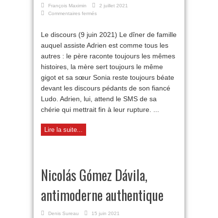
François Maximin
2 juillet 2021
sur
Commentaires fermés
Cinéma
Juillet
Le discours (9 juin 2021) Le dîner de famille
2021
auquel assiste Adrien est comme tous les
autres : le père raconte toujours les mêmes
histoires, la mère sert toujours le même
gigot et sa sœur Sonia reste toujours béate
devant les discours pédants de son fiancé
Ludo. Adrien, lui, attend le SMS de sa
chérie qui mettrait fin à leur rupture. ...
Lire la suite...
Nicolás Gómez Dávila,
antimoderne authentique
Denis Sureau
15 juin 2021