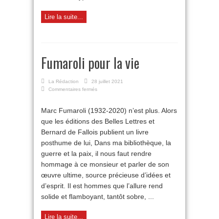
Lire la suite...
Fumaroli pour la vie
La Rédaction
28 juillet 2021
sur
Commentaires fermés
Fumaroli
pour
Marc Fumaroli (1932-2020) n’est plus. Alors
la
que les éditions des Belles Lettres et
vie
Bernard de Fallois publient un livre
posthume de lui, Dans ma bibliothèque, la
guerre et la paix, il nous faut rendre
hommage à ce monsieur et parler de son
œuvre ultime, source précieuse d’idées et
d’esprit. Il est hommes que l’allure rend
solide et flamboyant, tantôt sobre, ...
Lire la suite...